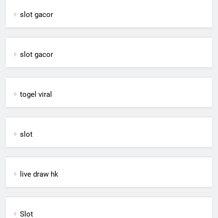
slot gacor
slot gacor
togel viral
slot
live draw hk
Slot