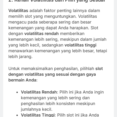
Volatilitas
adalah faktor penting lainnya dalam
memilih slot yang menguntungkan. Volatilitas
mengacu pada seberapa sering dan besar
kemenangan yang dapat Anda harapkan. Slot
dengan
volatilitas rendah
memberikan
kemenangan lebih sering, meskipun dalam jumlah
yang lebih kecil, sedangkan
volatilitas tinggi
menawarkan kemenangan yang lebih besar, tetapi
lebih jarang.
Untuk memaksimalkan penghasilan, pilihlah
slot
dengan volatilitas yang sesuai dengan gaya
bermain Anda
:
Volatilitas Rendah
: Pilih ini jika Anda ingin
kemenangan yang lebih sering dan
penghasilan lebih konsisten meskipun
jumlahnya kecil.
Volatilitas Tinggi
: Pilih slot ini jika Anda