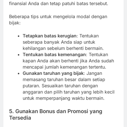
finansial Anda dan tetap patuhi batas tersebut.
Beberapa tips untuk mengelola modal dengan
bijak:
Tetapkan batas kerugian
: Tentukan
seberapa banyak Anda siap untuk
kehilangan sebelum berhenti bermain.
Tentukan batas kemenangan
: Tentukan
kapan Anda akan berhenti jika Anda sudah
mencapai jumlah kemenangan tertentu.
Gunakan taruhan yang bijak
: Jangan
memasang taruhan besar dalam setiap
putaran. Sesuaikan taruhan dengan
anggaran dan pilih taruhan yang lebih kecil
untuk memperpanjang waktu bermain.
5.
Gunakan Bonus dan Promosi yang
Tersedia