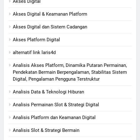
Akses Digital
Akses Digital & Keamanan Platform
Akses Digital dan Sistem Cadangan
Akses Platform Digital
alternatif link laris4d
Analisis Akses Platform, Dinamika Putaran Permainan,
Pendekatan Bermain Berpengalaman, Stabilitas Sistem
Digital, Pengalaman Pengguna Terstruktur
Analisis Data & Teknologi Hiburan
Analisis Permainan Slot & Strategi Digital
Analisis Platform dan Keamanan Digital
Analisis Slot & Strategi Bermain