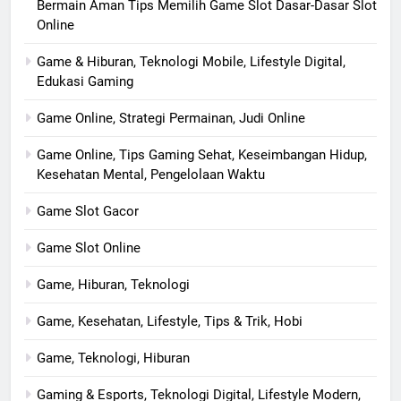
Bermain Aman Tips Memilih Game Slot Dasar-Dasar Slot
Online
Game & Hiburan, Teknologi Mobile, Lifestyle Digital,
Edukasi Gaming
Game Online, Strategi Permainan, Judi Online
Game Online, Tips Gaming Sehat, Keseimbangan Hidup,
Kesehatan Mental, Pengelolaan Waktu
Game Slot Gacor
Game Slot Online
Game, Hiburan, Teknologi
Game, Kesehatan, Lifestyle, Tips & Trik, Hobi
Game, Teknologi, Hiburan
Gaming & Esports, Teknologi Digital, Lifestyle Modern,