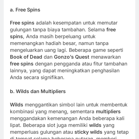
a.
Free Spins
Free spins
adalah kesempatan untuk memutar
gulungan tanpa biaya tambahan. Selama
free
spins
, Anda masih berpeluang untuk
memenangkan hadiah besar, namun tanpa
mengeluarkan uang lagi. Beberapa game seperti
Book of Dead
dan
Gonzo’s Quest
menawarkan
free spins
dengan pengganda atau fitur tambahan
lainnya, yang dapat meningkatkan penghasilan
Anda secara signifikan.
b.
Wilds dan Multipliers
Wilds
menggantikan simbol lain untuk membentuk
kombinasi yang menang, sementara
multipliers
menggandakan kemenangan Anda beberapa kali
lipat. Beberapa slot juga memiliki
wilds
yang
memperluas gulungan atau
sticky wilds
yang tetap
di tempat selama beberapa putaran, memberi