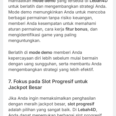
manfaatkan
mode demo
yang tersedia di
Lebah4D
untuk berlatih dan mengembangkan strategi Anda.
Mode demo memungkinkan Anda untuk mencoba
berbagai permainan tanpa risiko keuangan,
memberi Anda kesempatan untuk memahami
aturan permainan, cara kerja
fitur bonus
, dan
mengidentifikasi game yang paling
menguntungkan.
Berlatih di
mode demo
memberi Anda
kepercayaan diri lebih sebelum mulai bermain
dengan uang sungguhan, serta membantu Anda
mengembangkan strategi yang lebih efektif.
7.
Fokus pada Slot Progresif untuk
Jackpot Besar
Jika Anda ingin memaksimalkan penghasilan
dengan meraih jackpot besar,
slot progresif
adalah pilihan yang sangat baik. Di
Lebah4D
,
Anda dapat menemukan berbagai slot progresif