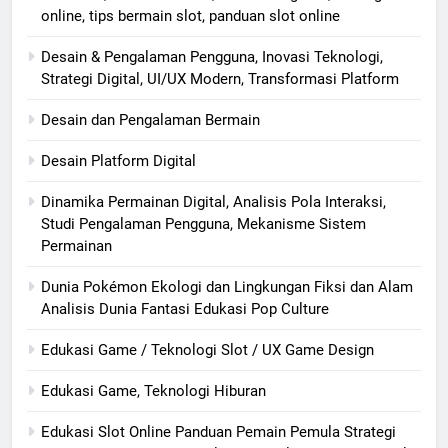
online, tips bermain slot, panduan slot online
Desain & Pengalaman Pengguna, Inovasi Teknologi,
Strategi Digital, UI/UX Modern, Transformasi Platform
Desain dan Pengalaman Bermain
Desain Platform Digital
Dinamika Permainan Digital, Analisis Pola Interaksi,
Studi Pengalaman Pengguna, Mekanisme Sistem
Permainan
Dunia Pokémon Ekologi dan Lingkungan Fiksi dan Alam
Analisis Dunia Fantasi Edukasi Pop Culture
Edukasi Game / Teknologi Slot / UX Game Design
Edukasi Game, Teknologi Hiburan
Edukasi Slot Online Panduan Pemain Pemula Strategi