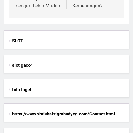
dengan Lebih Mudah
Kemenangan?
SLOT
slot gacor
toto togel
https://www.shrishaktigrahudyog.com/Contact.html