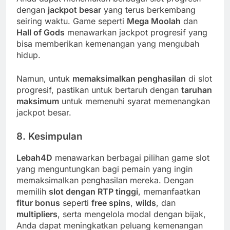
dengan
jackpot besar
yang terus berkembang
seiring waktu. Game seperti
Mega Moolah
dan
Hall of Gods
menawarkan jackpot progresif yang
bisa memberikan kemenangan yang mengubah
hidup.
Namun, untuk
memaksimalkan penghasilan
di slot
progresif, pastikan untuk bertaruh dengan
taruhan
maksimum
untuk memenuhi syarat memenangkan
jackpot besar.
8.
Kesimpulan
Lebah4D
menawarkan berbagai pilihan game slot
yang menguntungkan bagi pemain yang ingin
memaksimalkan penghasilan mereka. Dengan
memilih
slot dengan RTP tinggi
, memanfaatkan
fitur bonus
seperti
free spins
,
wilds
, dan
multipliers
, serta mengelola modal dengan bijak,
Anda dapat meningkatkan peluang kemenangan