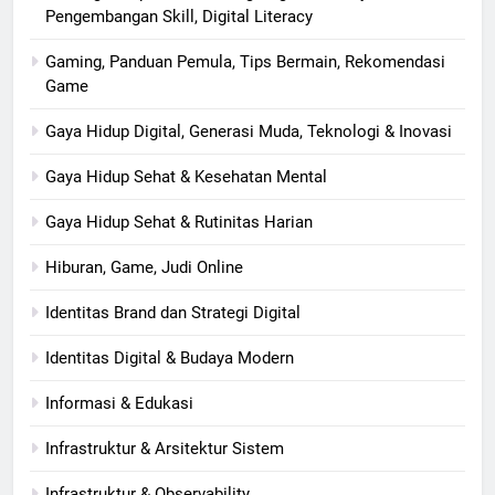
Pengembangan Skill, Digital Literacy
Gaming, Panduan Pemula, Tips Bermain, Rekomendasi
Game
Gaya Hidup Digital, Generasi Muda, Teknologi & Inovasi
Gaya Hidup Sehat & Kesehatan Mental
Gaya Hidup Sehat & Rutinitas Harian
Hiburan, Game, Judi Online
Identitas Brand dan Strategi Digital
Identitas Digital & Budaya Modern
Informasi & Edukasi
Infrastruktur & Arsitektur Sistem
Infrastruktur & Observability