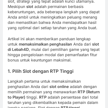
slot, strategi yang tepat adalah kunci utamanya.
Meskipun
slot
adalah permainan berbasis
keberuntungan, ada beberapa langkah yang dapat
Anda ambil untuk meningkatkan peluang menang
dan memastikan bahwa Anda mendapatkan hasil
yang optimal dari setiap taruhan yang Anda buat.
Artikel ini akan memberikan panduan lengkap
untuk
memaksimalkan penghasilan
Anda dari
slot
di Lebah4D
, mulai dari pemilihan game yang tepat
hingga pengelolaan modal dan pemanfaatan fitur
bonus untuk keuntungan maksimal.
1.
Pilih Slot dengan RTP Tinggi
Langkah pertama untuk memaksimalkan
penghasilan Anda dari
slot online
adalah dengan
memilih permainan yang menawarkan
RTP (Return
to Player)
tinggi.
RTP
adalah persentase dari total
taruhan yang dikembalikan kepada pemain dalam
jangka panjang. Slot dengan
RTP tinggi