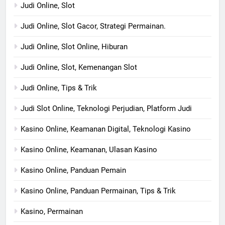
Judi Online, Slot
Judi Online, Slot Gacor, Strategi Permainan.
Judi Online, Slot Online, Hiburan
Judi Online, Slot, Kemenangan Slot
Judi Online, Tips & Trik
Judi Slot Online, Teknologi Perjudian, Platform Judi
Kasino Online, Keamanan Digital, Teknologi Kasino
Kasino Online, Keamanan, Ulasan Kasino
Kasino Online, Panduan Pemain
Kasino Online, Panduan Permainan, Tips & Trik
Kasino, Permainan