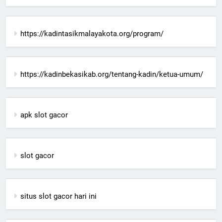
https://kadintasikmalayakota.org/program/
https://kadinbekasikab.org/tentang-kadin/ketua-umum/
apk slot gacor
slot gacor
situs slot gacor hari ini