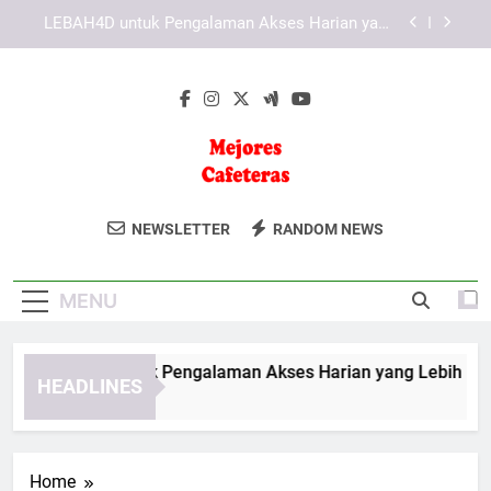
Skip
EDWINSLOT sebagai Brand Digital dengan
to
Identitas yang Konsisten
content
LEBAH4D sebagai Brand Digital dengan Identitas
yang Konsisten
EDWINSLOT untuk Pengalaman Akses Harian
yang Lebih Nyaman dan Terarah
LEBAH4D untuk Pengalaman Akses Harian yang
Lebih Nyaman dan Terarah
Mejores
Temukan Mesin Kopi Terbaik Dengan
EDWINSLOT sebagai Brand Digital dengan
NEWSLETTER
RANDOM NEWS
Identitas yang Konsisten
Cafeteras
Panduan Dan Ulasan Dari Mejores
LEBAH4D sebagai Brand Digital dengan Identitas
Cafeteras. Pilihan Terbaik Untuk Para
yang Konsisten
MENU
Pencinta Kopi.
DWINSLOT untuk Pengalaman Akses Harian yang Lebih Nyam
HEADLINES
 Weeks Ago
Home