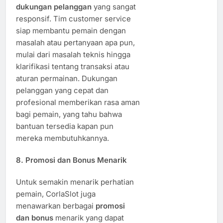
dukungan pelanggan
yang sangat
responsif. Tim customer service
siap membantu pemain dengan
masalah atau pertanyaan apa pun,
mulai dari masalah teknis hingga
klarifikasi tentang transaksi atau
aturan permainan. Dukungan
pelanggan yang cepat dan
profesional memberikan rasa aman
bagi pemain, yang tahu bahwa
bantuan tersedia kapan pun
mereka membutuhkannya.
8.
Promosi dan Bonus Menarik
Untuk semakin menarik perhatian
pemain, CorlaSlot juga
menawarkan berbagai
promosi
dan bonus
menarik yang dapat