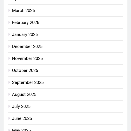
March 2026
February 2026
January 2026
December 2025
November 2025
October 2025
September 2025
August 2025
July 2025
June 2025
May 2025