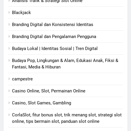
Analisis Trafik & Strategi Slot Online
Blackjack
Branding Digital dan Konsistensi Identitas
Branding Digital dan Pengalaman Pengguna
Budaya Lokal | Identitas Sosial | Tren Digital
Budaya Pop, Lingkungan & Alam, Edukasi Anak, Fiksi &
Fantasi, Media & Hiburan
campestre
Casino Online, Slot, Permainan Online
Casino, Slot Games, Gambling
CorlaSlot, fitur bonus slot, trik menang slot, strategi slot
online, tips bermain slot, panduan slot online