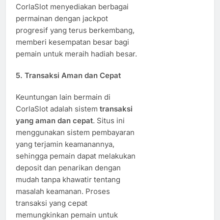
CorlaSlot menyediakan berbagai
permainan dengan jackpot
progresif yang terus berkembang,
memberi kesempatan besar bagi
pemain untuk meraih hadiah besar.
5.
Transaksi Aman dan Cepat
Keuntungan lain bermain di
CorlaSlot adalah sistem
transaksi
yang aman dan cepat
. Situs ini
menggunakan sistem pembayaran
yang terjamin keamanannya,
sehingga pemain dapat melakukan
deposit dan penarikan dengan
mudah tanpa khawatir tentang
masalah keamanan. Proses
transaksi yang cepat
memungkinkan pemain untuk