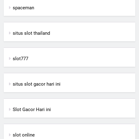
spaceman
situs slot thailand
slot777
situs slot gacor hari ini
Slot Gacor Hari ini
slot online