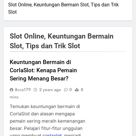
Slot Online, Keuntungan Bermain Slot, Tips dan Trik
Slot
Slot Online, Keuntungan Bermain
Slot, Tips dan Trik Slot
Keuntungan Bermain di
CorlaSlot: Kenapa Pemain
Sering Menang Besar?
8cca179
2 years ago
0
8
mins
Temukan keuntungan bermain di
CorlaSlot dan alasan mengapa
pemain sering meraih kemenangan
besar. Pelajari fitur-fitur unggulan
yang membuat
corlaslot
, menjadi