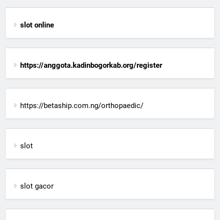
slot online
https://anggota.kadinbogorkab.org/register
https://betaship.com.ng/orthopaedic/
slot
slot gacor