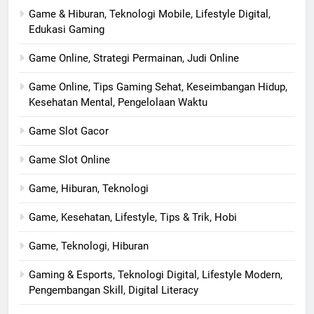
Game & Hiburan, Teknologi Mobile, Lifestyle Digital,
Edukasi Gaming
Game Online, Strategi Permainan, Judi Online
Game Online, Tips Gaming Sehat, Keseimbangan Hidup,
Kesehatan Mental, Pengelolaan Waktu
Game Slot Gacor
Game Slot Online
Game, Hiburan, Teknologi
Game, Kesehatan, Lifestyle, Tips & Trik, Hobi
Game, Teknologi, Hiburan
Gaming & Esports, Teknologi Digital, Lifestyle Modern,
Pengembangan Skill, Digital Literacy