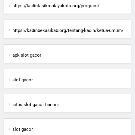
https://kadintasikmalayakota.org/program/
https://kadinbekasikab.org/tentang-kadin/ketua-umum/
apk slot gacor
slot gacor
situs slot gacor hari ini
slot gacor