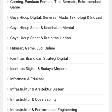
Gaming, Panduan Pemula, Tips Bermain, Rekomendasi
Game
Gaya Hidup Digital, Generasi Muda, Teknologi & Inovasi
Gaya Hidup Sehat & Kesehatan Mental
Gaya Hidup Sehat & Rutinitas Harian
Hiburan, Game, Judi Online
Identitas Brand dan Strategi Digital
Identitas Digital & Budaya Modern
Informasi & Edukasi
Infrastruktur & Arsitektur Sistem
Infrastruktur & Observability
Infrastruktur & Performance Engineering