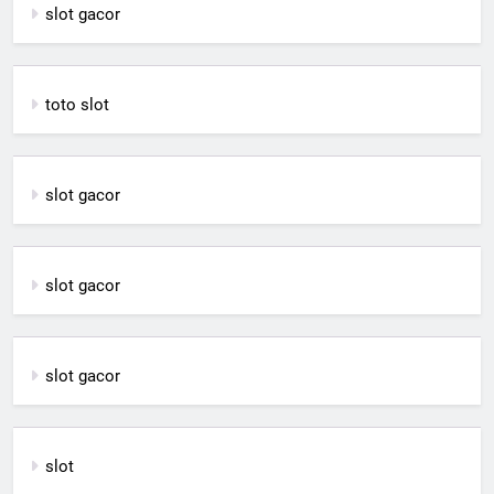
slot gacor
toto slot
slot gacor
slot gacor
slot gacor
slot