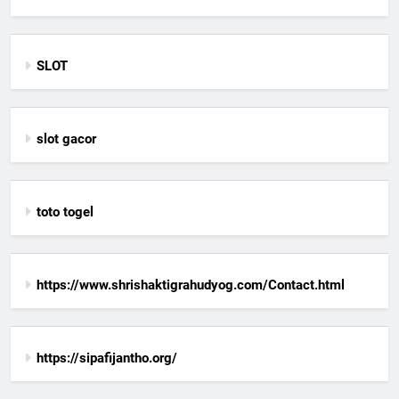
SLOT
slot gacor
toto togel
https://www.shrishaktigrahudyog.com/Contact.html
https://sipafijantho.org/