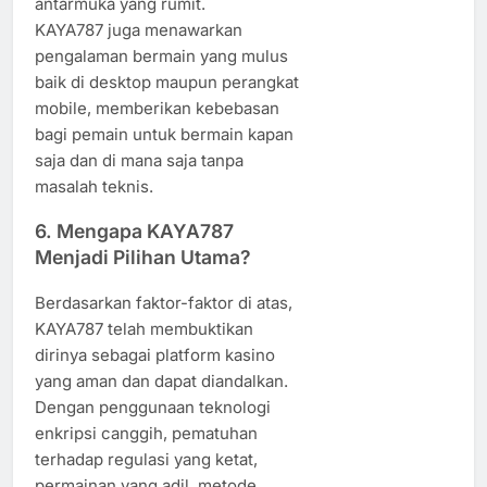
antarmuka yang rumit.
KAYA787 juga menawarkan
pengalaman bermain yang mulus
baik di desktop maupun perangkat
mobile, memberikan kebebasan
bagi pemain untuk bermain kapan
saja dan di mana saja tanpa
masalah teknis.
6.
Mengapa KAYA787
Menjadi Pilihan Utama?
Berdasarkan faktor-faktor di atas,
KAYA787 telah membuktikan
dirinya sebagai platform kasino
yang aman dan dapat diandalkan.
Dengan penggunaan teknologi
enkripsi canggih, pematuhan
terhadap regulasi yang ketat,
permainan yang adil, metode