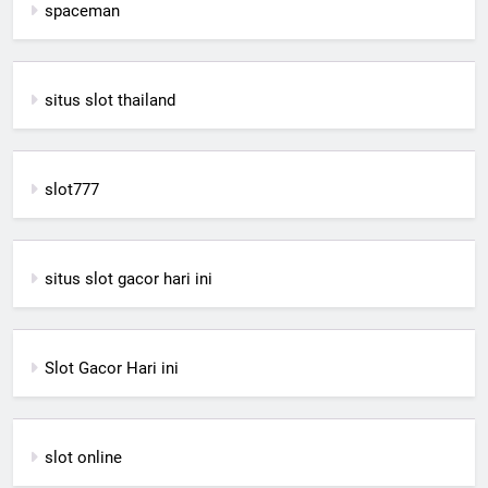
spaceman
situs slot thailand
slot777
situs slot gacor hari ini
Slot Gacor Hari ini
slot online