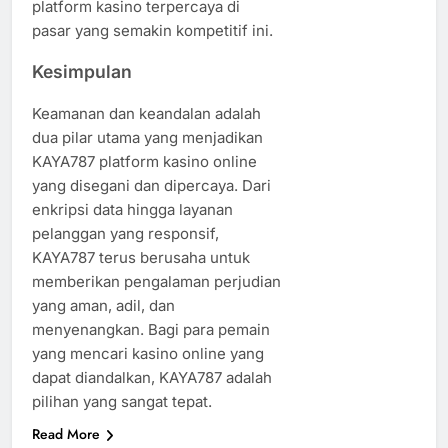
platform kasino terpercaya di
pasar yang semakin kompetitif ini.
Kesimpulan
Keamanan dan keandalan adalah
dua pilar utama yang menjadikan
KAYA787 platform kasino online
yang disegani dan dipercaya. Dari
enkripsi data hingga layanan
pelanggan yang responsif,
KAYA787 terus berusaha untuk
memberikan pengalaman perjudian
yang aman, adil, dan
menyenangkan. Bagi para pemain
yang mencari kasino online yang
dapat diandalkan, KAYA787 adalah
pilihan yang sangat tepat.
Read More