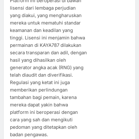
Platform ini beroperasi di bawah
lisensi dari lembaga perjudian
yang diakui, yang mengharuskan
mereka untuk mematuhi standar
keamanan dan keadilan yang
tinggi. Lisensi ini menjamin bahwa
permainan di KAYA787 dilakukan
secara transparan dan adil, dengan
hasil yang dihasilkan oleh
generator angka acak (RNG) yang
telah diaudit dan diverifikasi.
Regulasi yang ketat ini juga
memberikan perlindungan
tambahan bagi pemain, karena
mereka dapat yakin bahwa
platform ini beroperasi dengan
cara yang sah dan mengikuti
pedoman yang ditetapkan oleh
badan pengawas.