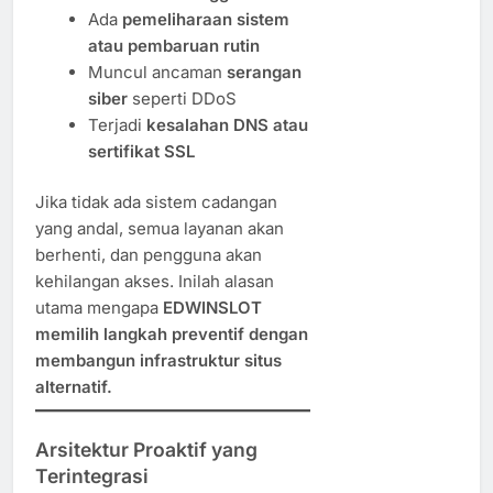
Ada
pemeliharaan sistem
atau pembaruan rutin
Muncul ancaman
serangan
siber
seperti DDoS
Terjadi
kesalahan DNS atau
sertifikat SSL
Jika tidak ada sistem cadangan
yang andal, semua layanan akan
berhenti, dan pengguna akan
kehilangan akses. Inilah alasan
utama mengapa
EDWINSLOT
memilih langkah preventif dengan
membangun infrastruktur situs
alternatif.
Arsitektur Proaktif yang
Terintegrasi