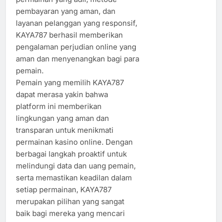
pembayaran yang aman, dan
layanan pelanggan yang responsif,
KAYA787 berhasil memberikan
pengalaman perjudian online yang
aman dan menyenangkan bagi para
pemain.
Pemain yang memilih KAYA787
dapat merasa yakin bahwa
platform ini memberikan
lingkungan yang aman dan
transparan untuk menikmati
permainan kasino online. Dengan
berbagai langkah proaktif untuk
melindungi data dan uang pemain,
serta memastikan keadilan dalam
setiap permainan, KAYA787
merupakan pilihan yang sangat
baik bagi mereka yang mencari