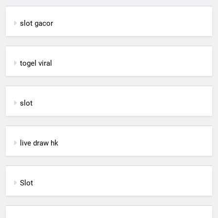
slot gacor
togel viral
slot
live draw hk
Slot