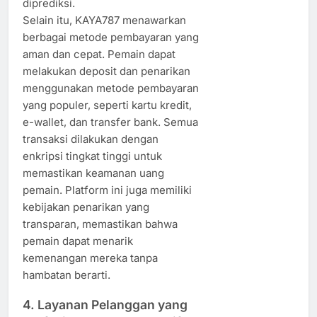
diprediksi.
Selain itu, KAYA787 menawarkan
berbagai metode pembayaran yang
aman dan cepat. Pemain dapat
melakukan deposit dan penarikan
menggunakan metode pembayaran
yang populer, seperti kartu kredit,
e-wallet, dan transfer bank. Semua
transaksi dilakukan dengan
enkripsi tingkat tinggi untuk
memastikan keamanan uang
pemain. Platform ini juga memiliki
kebijakan penarikan yang
transparan, memastikan bahwa
pemain dapat menarik
kemenangan mereka tanpa
hambatan berarti.
4.
Layanan Pelanggan yang