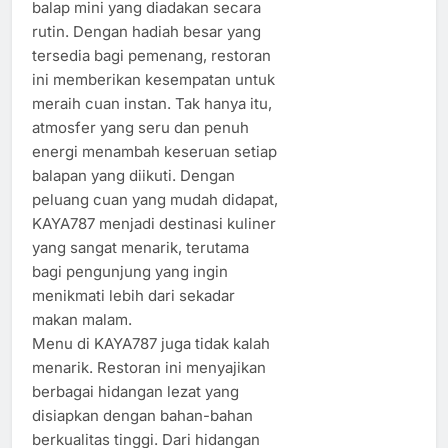
balap mini yang diadakan secara
rutin. Dengan hadiah besar yang
tersedia bagi pemenang, restoran
ini memberikan kesempatan untuk
meraih cuan instan. Tak hanya itu,
atmosfer yang seru dan penuh
energi menambah keseruan setiap
balapan yang diikuti. Dengan
peluang cuan yang mudah didapat,
KAYA787 menjadi destinasi kuliner
yang sangat menarik, terutama
bagi pengunjung yang ingin
menikmati lebih dari sekadar
makan malam.
Menu di KAYA787 juga tidak kalah
menarik. Restoran ini menyajikan
berbagai hidangan lezat yang
disiapkan dengan bahan-bahan
berkualitas tinggi. Dari hidangan