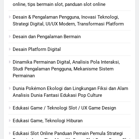
online, tips bermain slot, panduan slot online
Desain & Pengalaman Pengguna, Inovasi Teknologi,
Strategi Digital, UI/UX Modern, Transformasi Platform
Desain dan Pengalaman Bermain
Desain Platform Digital
Dinamika Permainan Digital, Analisis Pola Interaksi,
Studi Pengalaman Pengguna, Mekanisme Sistem
Permainan
Dunia Pokémon Ekologi dan Lingkungan Fiksi dan Alam
Analisis Dunia Fantasi Edukasi Pop Culture
Edukasi Game / Teknologi Slot / UX Game Design
Edukasi Game, Teknologi Hiburan
Edukasi Slot Online Panduan Pemain Pemula Strategi