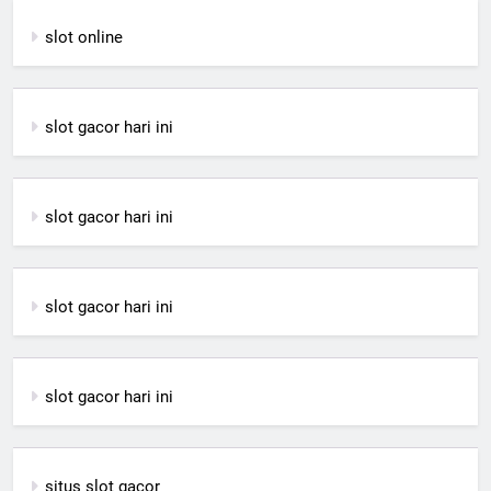
slot online
slot gacor hari ini
slot gacor hari ini
slot gacor hari ini
slot gacor hari ini
situs slot gacor