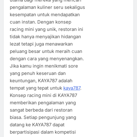
pengalaman kuliner seru sekaligus
kesempatan untuk mendapatkan
cuan instan. Dengan konsep
racing mini yang unik, restoran ini
tidak hanya menyajikan hidangan
lezat tetapi juga menawarkan
peluang besar untuk meraih cuan
dengan cara yang menyenangkan.
Jika kamu ingin menikmati sore
yang penuh keseruan dan
keuntungan, KAYA787 adalah
tempat yang tepat untuk
kaya787
.
Konsep racing mini di KAYA787
memberikan pengalaman yang
sangat berbeda dari restoran
biasa. Setiap pengunjung yang
datang ke KAYA787 dapat
berpartisipasi dalam kompetisi