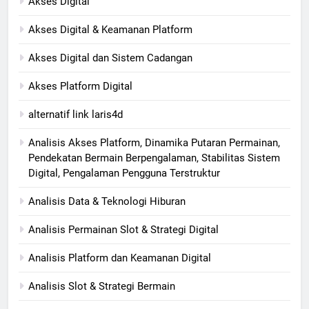
Akses Digital
Akses Digital & Keamanan Platform
Akses Digital dan Sistem Cadangan
Akses Platform Digital
alternatif link laris4d
Analisis Akses Platform, Dinamika Putaran Permainan,
Pendekatan Bermain Berpengalaman, Stabilitas Sistem
Digital, Pengalaman Pengguna Terstruktur
Analisis Data & Teknologi Hiburan
Analisis Permainan Slot & Strategi Digital
Analisis Platform dan Keamanan Digital
Analisis Slot & Strategi Bermain