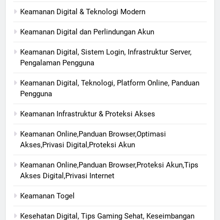
Keamanan Digital & Teknologi Modern
Keamanan Digital dan Perlindungan Akun
Keamanan Digital, Sistem Login, Infrastruktur Server,
Pengalaman Pengguna
Keamanan Digital, Teknologi, Platform Online, Panduan
Pengguna
Keamanan Infrastruktur & Proteksi Akses
Keamanan Online,Panduan Browser,Optimasi
Akses,Privasi Digital,Proteksi Akun
Keamanan Online,Panduan Browser,Proteksi Akun,Tips
Akses Digital,Privasi Internet
Keamanan Togel
Kesehatan Digital, Tips Gaming Sehat, Keseimbangan