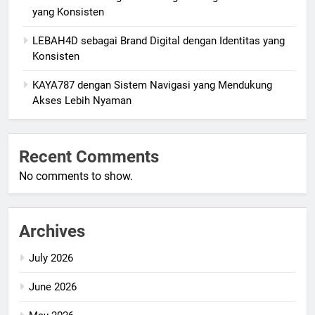
yang Konsisten
LEBAH4D sebagai Brand Digital dengan Identitas yang
Konsisten
KAYA787 dengan Sistem Navigasi yang Mendukung
Akses Lebih Nyaman
Recent Comments
No comments to show.
Archives
July 2026
June 2026