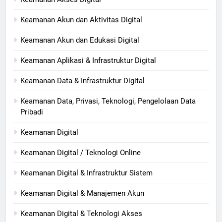
Keamanan Akun dan Aktivitas Digital
Keamanan Akun dan Edukasi Digital
Keamanan Aplikasi & Infrastruktur Digital
Keamanan Data & Infrastruktur Digital
Keamanan Data, Privasi, Teknologi, Pengelolaan Data
Pribadi
Keamanan Digital
Keamanan Digital / Teknologi Online
Keamanan Digital & Infrastruktur Sistem
Keamanan Digital & Manajemen Akun
Keamanan Digital & Teknologi Akses