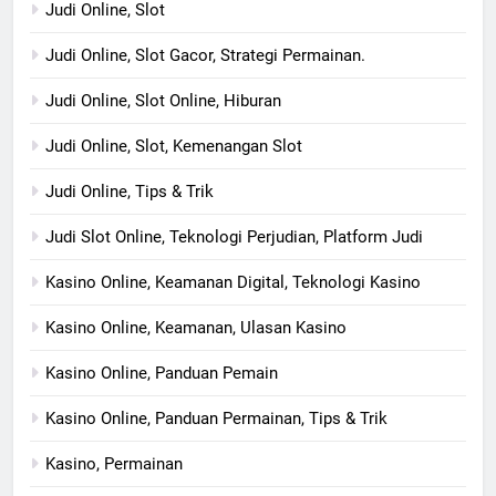
Judi Online, Slot
Judi Online, Slot Gacor, Strategi Permainan.
Judi Online, Slot Online, Hiburan
Judi Online, Slot, Kemenangan Slot
Judi Online, Tips & Trik
Judi Slot Online, Teknologi Perjudian, Platform Judi
Kasino Online, Keamanan Digital, Teknologi Kasino
Kasino Online, Keamanan, Ulasan Kasino
Kasino Online, Panduan Pemain
Kasino Online, Panduan Permainan, Tips & Trik
Kasino, Permainan