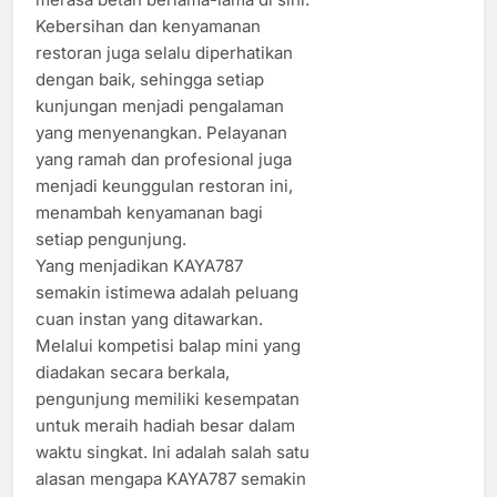
Kebersihan dan kenyamanan
restoran juga selalu diperhatikan
dengan baik, sehingga setiap
kunjungan menjadi pengalaman
yang menyenangkan. Pelayanan
yang ramah dan profesional juga
menjadi keunggulan restoran ini,
menambah kenyamanan bagi
setiap pengunjung.
Yang menjadikan KAYA787
semakin istimewa adalah peluang
cuan instan yang ditawarkan.
Melalui kompetisi balap mini yang
diadakan secara berkala,
pengunjung memiliki kesempatan
untuk meraih hadiah besar dalam
waktu singkat. Ini adalah salah satu
alasan mengapa KAYA787 semakin