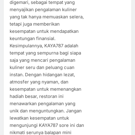
digemari, sebagai tempat yang
menyajikan pengalaman kuliner
yang tak hanya memuaskan selera,
tetapi juga memberikan
kesempatan untuk mendapatkan
keuntungan finansial.
Kesimpulannya, KAYA787 adalah
tempat yang sempurna bagi siapa
saja yang mencari pengalaman
kuliner seru dan peluang cuan
instan. Dengan hidangan lezat,
atmosfer yang nyaman, dan
kesempatan untuk memenangkan
hadiah besar, restoran ini
menawarkan pengalaman yang
unik dan menguntungkan. Jangan
lewatkan kesempatan untuk
mengunjungi KAYA787 sore ini dan
nikmati serunya balapan mini