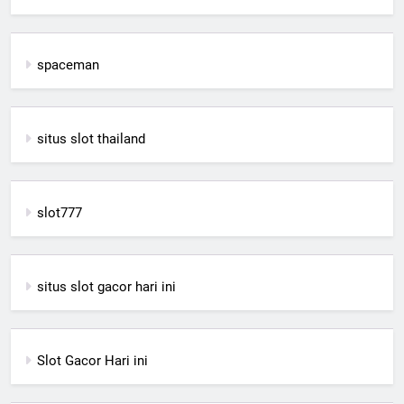
spaceman
situs slot thailand
slot777
situs slot gacor hari ini
Slot Gacor Hari ini