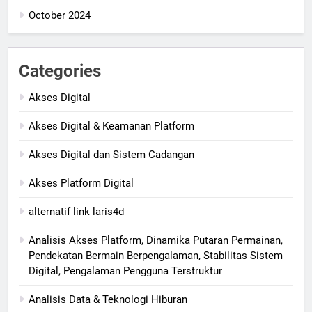
October 2024
Categories
Akses Digital
Akses Digital & Keamanan Platform
Akses Digital dan Sistem Cadangan
Akses Platform Digital
alternatif link laris4d
Analisis Akses Platform, Dinamika Putaran Permainan,
Pendekatan Bermain Berpengalaman, Stabilitas Sistem
Digital, Pengalaman Pengguna Terstruktur
Analisis Data & Teknologi Hiburan