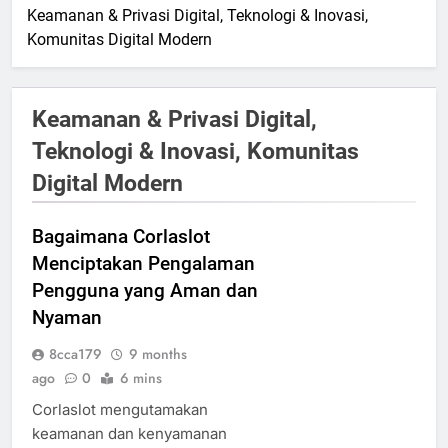
Keamanan & Privasi Digital, Teknologi & Inovasi,
Komunitas Digital Modern
Keamanan & Privasi Digital,
Teknologi & Inovasi, Komunitas
Digital Modern
Bagaimana Corlaslot
Menciptakan Pengalaman
Pengguna yang Aman dan
Nyaman
8cca179
9 months
ago
0
6 mins
Corlaslot mengutamakan
keamanan dan kenyamanan