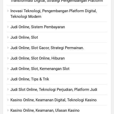
Transformasi Digital, Strategi Pengembangan Platform
Inovasi Teknologi, Pengembangan Platform Digital,
Teknologi Modern
Judi Online, Sistem Pembayaran
Judi Online, Slot
Judi Online, Slot Gacor, Strategi Permainan.
Judi Online, Slot Online, Hiburan
Judi Online, Slot, Kemenangan Slot
Judi Online, Tips & Trik
Judi Slot Online, Teknologi Perjudian, Platform Judi
Kasino Online, Keamanan Digital, Teknologi Kasino
Kasino Online, Keamanan, Ulasan Kasino