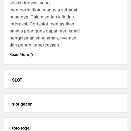
adalah inovasi yang
memperhatikan manusia sebagai
pusatnya. Dalam setiap klik dan
interaksi, Corlaslot memastikan
bahwa pengguna dapat menikmati
pengalaman yang aman, nyaman,
dan penuh kepercayaan.
Read More
SLOT
slot gacor
toto togel