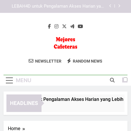
Skip
EDWINSLOT sebagai Brand Digital dengan
to
Identitas yang Konsisten
content
LEBAH4D sebagai Brand Digital dengan Identitas
yang Konsisten
EDWINSLOT untuk Pengalaman Akses Harian
yang Lebih Nyaman dan Terarah
LEBAH4D untuk Pengalaman Akses Harian yang
Lebih Nyaman dan Terarah
Mejores
Temukan Mesin Kopi Terbaik Dengan
EDWINSLOT sebagai Brand Digital dengan
NEWSLETTER
RANDOM NEWS
Identitas yang Konsisten
Cafeteras
Panduan Dan Ulasan Dari Mejores
LEBAH4D sebagai Brand Digital dengan Identitas
Cafeteras. Pilihan Terbaik Untuk Para
yang Konsisten
MENU
Pencinta Kopi.
WINSLOT untuk Pengalaman Akses Harian yang Lebih Nyama
HEADLINES
Weeks Ago
Home