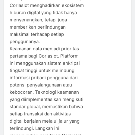
Corlaslot menghadirkan ekosistem
hiburan digital yang tidak hanya
menyenangkan, tetapi juga
memberikan perlindungan
maksimal terhadap setiap
penggunanya.
Keamanan data menjadi prioritas
pertama bagi Corlaslot. Platform
ini menggunakan sistem enkripsi
tingkat tinggi untuk melindungi
informasi pribadi pengguna dari
potensi penyalahgunaan atau
kebocoran. Teknologi keamanan
yang diimplementasikan mengikuti
standar global, memastikan bahwa
setiap transaksi dan aktivitas
digital berjalan melalui jalur yang
terlindungi. Langkah ini