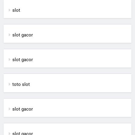
slot
slot gacor
slot gacor
toto slot
slot gacor
slot gacor