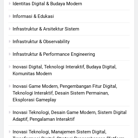
Identitas Digital & Budaya Modern
Informasi & Edukasi
Infrastruktur & Arsitektur Sistem
Infrastruktur & Observability
Infrastruktur & Performance Engineering
Inovasi Digital, Teknologi Interaktif, Budaya Digital,
Komunitas Modern
Inovasi Game Modern, Pengembangan Fitur Digital,
Teknologi Interaktif, Desain Sistem Permainan,
Eksplorasi Gameplay
Inovasi Teknologi, Desain Game Modern, Sistem Digital
Adaptif, Pengalaman Interaktif
Inovasi Teknologi, Manajemen Sistem Digital,