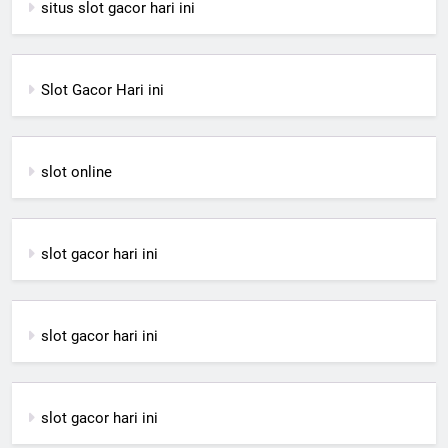
situs slot gacor hari ini
Slot Gacor Hari ini
slot online
slot gacor hari ini
slot gacor hari ini
slot gacor hari ini