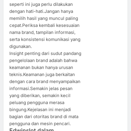
seperti ini juga perlu dilakukan
dengan hati-hati.Jangan hanya
memilih hasil yang muncul paling
cepat.Periksa kembali kesesuaian
nama brand, tampilan informasi,
serta konsistensi komunikasi yang
digunakan.
Insight penting dari sudut pandang
pengelolaan brand adalah bahwa
keamanan bukan hanya urusan
teknis.Keamanan juga berkaitan
dengan cara brand menyampaikan
informasi.Semakin jelas pesan
yang diberikan, semakin kecil
peluang pengguna merasa
bingung.Kejelasan ini menjadi
bagian dari otoritas brand di mata
pengguna dan mesin pencari.
Edwinslot dalam