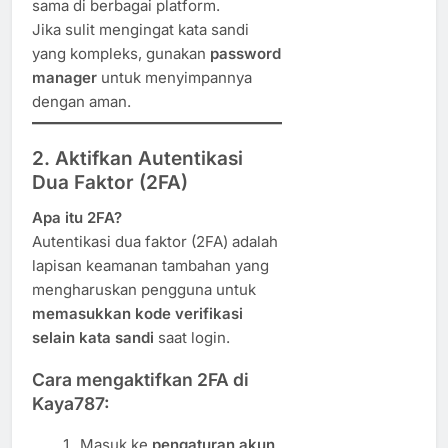
sama di berbagai platform.
Jika sulit mengingat kata sandi
yang kompleks, gunakan
password
manager
untuk menyimpannya
dengan aman.
2. Aktifkan Autentikasi
Dua Faktor (2FA)
Apa itu 2FA?
Autentikasi dua faktor (2FA) adalah
lapisan keamanan tambahan yang
mengharuskan pengguna untuk
memasukkan kode verifikasi
selain kata sandi
saat login.
Cara mengaktifkan 2FA di
Kaya787:
Masuk ke
pengaturan akun