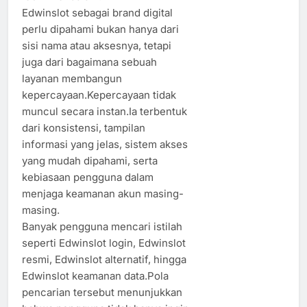
Edwinslot sebagai brand digital
perlu dipahami bukan hanya dari
sisi nama atau aksesnya, tetapi
juga dari bagaimana sebuah
layanan membangun
kepercayaan.Kepercayaan tidak
muncul secara instan.Ia terbentuk
dari konsistensi, tampilan
informasi yang jelas, sistem akses
yang mudah dipahami, serta
kebiasaan pengguna dalam
menjaga keamanan akun masing-
masing.
Banyak pengguna mencari istilah
seperti Edwinslot login, Edwinslot
resmi, Edwinslot alternatif, hingga
Edwinslot keamanan data.Pola
pencarian tersebut menunjukkan