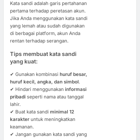
Kata sandi adalah garis pertahanan
pertama terhadap peretasan akun.
Jika Anda menggunakan kata sandi
yang lemah atau sudah digunakan
di berbagai platform, akun Anda
rentan terhadap serangan.
Tips membuat kata sandi
yang kuat:
✔ Gunakan kombinasi
huruf besar,
huruf kecil, angka, dan simbol
.
✔ Hindari menggunakan
informasi
pribadi
seperti nama atau tanggal
lahir.
✔ Buat kata sandi
minimal 12
karakter
untuk meningkatkan
keamanan.
✔ Jangan gunakan kata sandi yang