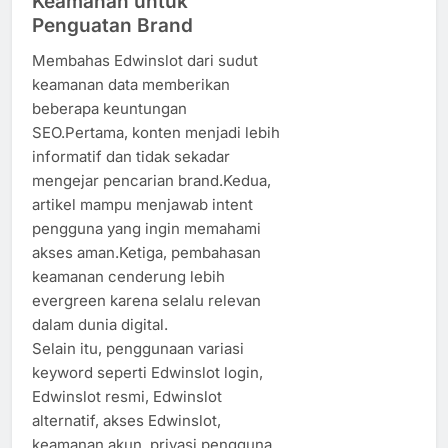
Keamanan untuk
Penguatan Brand
Membahas Edwinslot dari sudut
keamanan data memberikan
beberapa keuntungan
SEO.Pertama, konten menjadi lebih
informatif dan tidak sekadar
mengejar pencarian brand.Kedua,
artikel mampu menjawab intent
pengguna yang ingin memahami
akses aman.Ketiga, pembahasan
keamanan cenderung lebih
evergreen karena selalu relevan
dalam dunia digital.
Selain itu, penggunaan variasi
keyword seperti Edwinslot login,
Edwinslot resmi, Edwinslot
alternatif, akses Edwinslot,
keamanan akun, privasi pengguna,