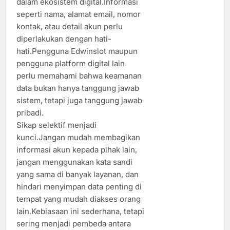
dalam ekosistem digital.Informasi
seperti nama, alamat email, nomor
kontak, atau detail akun perlu
diperlakukan dengan hati-
hati.Pengguna Edwinslot maupun
pengguna platform digital lain
perlu memahami bahwa keamanan
data bukan hanya tanggung jawab
sistem, tetapi juga tanggung jawab
pribadi.
Sikap selektif menjadi
kunci.Jangan mudah membagikan
informasi akun kepada pihak lain,
jangan menggunakan kata sandi
yang sama di banyak layanan, dan
hindari menyimpan data penting di
tempat yang mudah diakses orang
lain.Kebiasaan ini sederhana, tetapi
sering menjadi pembeda antara