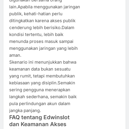
lain.Apabila menggunakan jaringan
publik, kehati-hatian perlu
ditingkatkan karena akses publik
cenderung lebih berisiko.Dalam
kondisi tertentu, lebih baik
menunda proses masuk sampai
menggunakan jaringan yang lebih
aman.
Skenario ini menunjukkan bahwa
keamanan data bukan sesuatu
yang rumit, tetapi membutuhkan
kebiasaan yang disiplin.Semakin
sering pengguna menerapkan
langkah sederhana, semakin baik
pula perlindungan akun dalam
jangka panjang.
FAQ tentang Edwinslot
dan Keamanan Akses