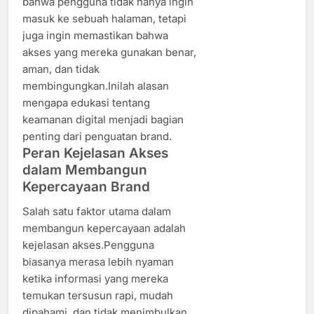
bahwa pengguna tidak hanya ingin
masuk ke sebuah halaman, tetapi
juga ingin memastikan bahwa
akses yang mereka gunakan benar,
aman, dan tidak
membingungkan.Inilah alasan
mengapa edukasi tentang
keamanan digital menjadi bagian
penting dari penguatan brand.
Peran Kejelasan Akses
dalam Membangun
Kepercayaan Brand
Salah satu faktor utama dalam
membangun kepercayaan adalah
kejelasan akses.Pengguna
biasanya merasa lebih nyaman
ketika informasi yang mereka
temukan tersusun rapi, mudah
dipahami, dan tidak menimbulkan