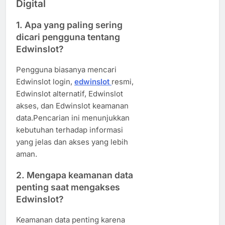
Digital
1. Apa yang paling sering
dicari pengguna tentang
Edwinslot?
Pengguna biasanya mencari
Edwinslot login,
edwinslot
resmi,
Edwinslot alternatif, Edwinslot
akses, dan Edwinslot keamanan
data.Pencarian ini menunjukkan
kebutuhan terhadap informasi
yang jelas dan akses yang lebih
aman.
2. Mengapa keamanan data
penting saat mengakses
Edwinslot?
Keamanan data penting karena