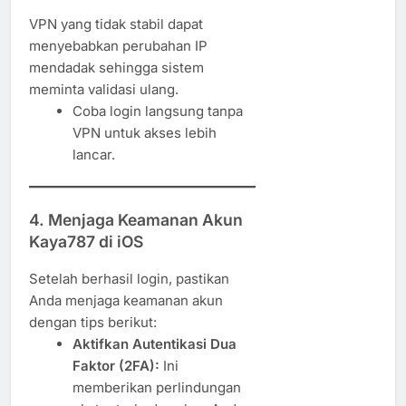
VPN yang tidak stabil dapat
menyebabkan perubahan IP
mendadak sehingga sistem
meminta validasi ulang.
Coba login langsung tanpa
VPN untuk akses lebih
lancar.
4. Menjaga Keamanan Akun
Kaya787 di iOS
Setelah berhasil login, pastikan
Anda menjaga keamanan akun
dengan tips berikut:
Aktifkan Autentikasi Dua
Faktor (2FA):
Ini
memberikan perlindungan