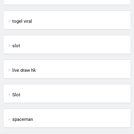
togel viral
slot
live draw hk
Slot
spaceman