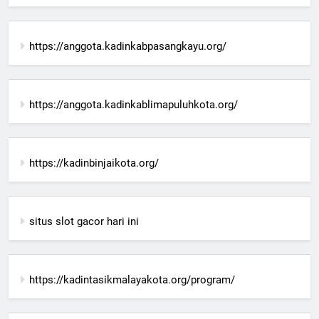
https://anggota.kadinkabpasangkayu.org/
https://anggota.kadinkablimapuluhkota.org/
https://kadinbinjaikota.org/
situs slot gacor hari ini
https://kadintasikmalayakota.org/program/