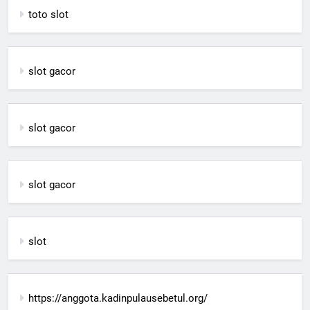
toto slot
slot gacor
slot gacor
slot gacor
slot
https://anggota.kadinpulausebetul.org/