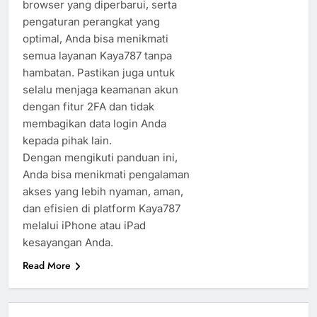
browser yang diperbarui, serta
pengaturan perangkat yang
optimal, Anda bisa menikmati
semua layanan Kaya787 tanpa
hambatan. Pastikan juga untuk
selalu menjaga keamanan akun
dengan fitur 2FA dan tidak
membagikan data login Anda
kepada pihak lain.
Dengan mengikuti panduan ini,
Anda bisa menikmati pengalaman
akses yang lebih nyaman, aman,
dan efisien di platform Kaya787
melalui iPhone atau iPad
kesayangan Anda.
Read More