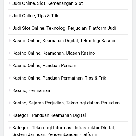
Judi Online, Slot, Kemenangan Slot
Judi Online, Tips & Trik
Judi Slot Online, Teknologi Perjudian, Platform Judi
Kasino Online, Keamanan Digital, Teknologi Kasino
Kasino Online, Keamanan, Ulasan Kasino
Kasino Online, Panduan Pemain
Kasino Online, Panduan Permainan, Tips & Trik
Kasino, Permainan
Kasino, Sejarah Perjudian, Teknologi dalam Perjudian
Kategori: Panduan Keamanan Digital
Kategori: Teknologi Informasi, Infrastruktur Digital,
Sistem Jaringan, Pengembangan Platform