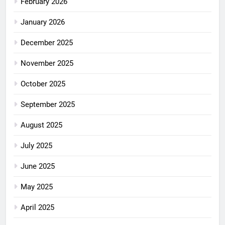
February 2026
January 2026
December 2025
November 2025
October 2025
September 2025
August 2025
July 2025
June 2025
May 2025
April 2025