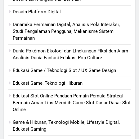
Desain Platform Digital
Dinamika Permainan Digital, Analisis Pola Interaksi,
Studi Pengalaman Pengguna, Mekanisme Sistem
Permainan
Dunia Pokémon Ekologi dan Lingkungan Fiksi dan Alam
Analisis Dunia Fantasi Edukasi Pop Culture
Edukasi Game / Teknologi Slot / UX Game Design
Edukasi Game, Teknologi Hiburan
Edukasi Slot Online Panduan Pemain Pemula Strategi
Bermain Aman Tips Memilih Game Slot Dasar-Dasar Slot
Online
Game & Hiburan, Teknologi Mobile, Lifestyle Digital,
Edukasi Gaming