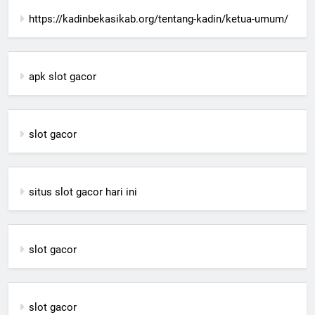
https://kadinbekasikab.org/tentang-kadin/ketua-umum/
apk slot gacor
slot gacor
situs slot gacor hari ini
slot gacor
slot gacor