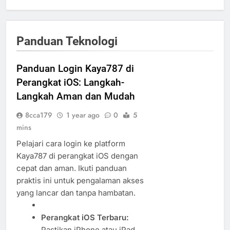
Panduan Teknologi
Panduan Login Kaya787 di
Perangkat iOS: Langkah-
Langkah Aman dan Mudah
8cca179
1 year ago
0
5
mins
Pelajari cara login ke platform
Kaya787 di perangkat iOS dengan
cepat dan aman. Ikuti panduan
praktis ini untuk pengalaman akses
yang lancar dan tanpa hambatan.
Perangkat iOS Terbaru:
Pastikan iPhone atau iPad