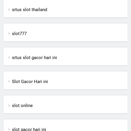
situs slot thailand
slot777
situs slot gacor hari ini
Slot Gacor Hari ini
slot online
slot gacor hari ini