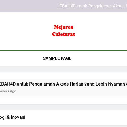
LEBAH4D untuk Pengalaman Akses H
EDWINSLOT sebagai Brand Dig
LEBAH4D sebagai Brand Di
ores Cafeteras
EDWINSLOT untuk Pengalaman Akses Ha
sin Kopi Terbaik Dengan Panduan Dan Ulasan Dari Mejores Caf
LEBAH4D untuk Pengalaman Akses H
SAMPLE PAGE
EDWINSLOT sebagai Brand Dig
LEBAH4D sebagai Brand Di
ntuk Pengalaman Akses Harian yang Lebih Nyaman dan Tera
ogi & Inovasi