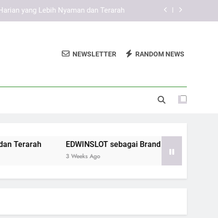
arian yang Lebih Nyaman dan Terarah
ital dengan Identitas yang Konsisten
gital dengan Identitas yang Konsisten
NEWSLETTER
RANDOM NEWS
rian yang Lebih Nyaman dan Terarah
eteras. Pilihan Terbaik Untuk Para Pencinta Kopi.
arian yang Lebih Nyaman dan Terarah
ital dengan Identitas yang Konsisten
gital dengan Identitas yang Konsisten
rah
EDWINSLOT sebagai Brand Digital dengan Identitas 
3 Weeks Ago