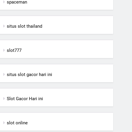
spaceman
situs slot thailand
slot777
situs slot gacor hari ini
Slot Gacor Hari ini
slot online