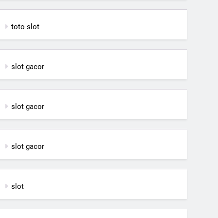
toto slot
slot gacor
slot gacor
slot gacor
slot