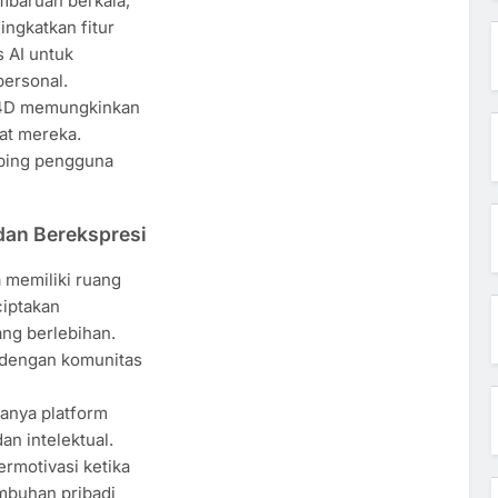
mbaruan berkala,
ngkatkan fitur
s AI untuk
personal.
n4D memungkinkan
at mereka.
mbing pengguna
an Berekspresi
a memiliki ruang
ciptakan
ang berlebihan.
 dengan komunitas
anya platform
an intelektual.
ermotivasi ketika
mbuhan pribadi