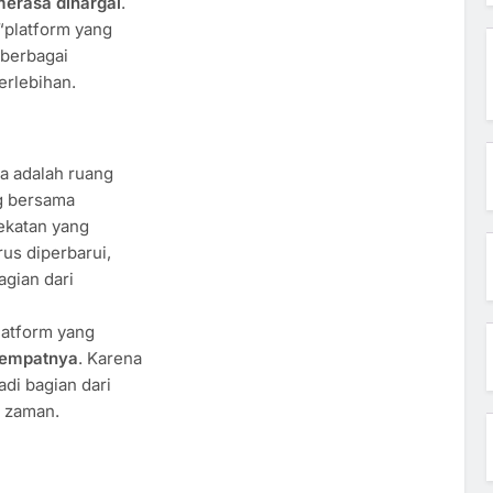
erasa dihargai
.
platform yang
berbagai
erlebihan.
Ia adalah ruang
g bersama
ekatan yang
us diperbarui,
gian dari
latform yang
tempatnya
. Karena
adi bagian dari
n zaman.