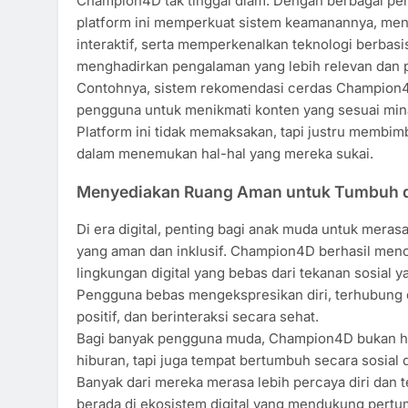
Champion4D tak tinggal diam. Dengan berbagai pe
platform ini memperkuat sistem keamanannya, meni
interaktif, serta memperkenalkan teknologi berbasi
menghadirkan pengalaman yang lebih relevan dan 
Contohnya, sistem rekomendasi cerdas Champio
pengguna untuk menikmati konten yang sesuai min
Platform ini tidak memaksakan, tapi justru membi
dalam menemukan hal-hal yang mereka sukai.
Menyediakan Ruang Aman untuk Tumbuh d
Di era digital, penting bagi anak muda untuk meras
yang aman dan inklusif. Champion4D berhasil men
lingkungan digital yang bebas dari tekanan sosial y
Pengguna bebas mengekspresikan diri, terhubung
positif, dan berinteraksi secara sehat.
Bagi banyak pengguna muda, Champion4D bukan h
hiburan, tapi juga tempat bertumbuh secara sosial d
Banyak dari mereka merasa lebih percaya diri dan t
berada di ekosistem digital yang mendukung pertu