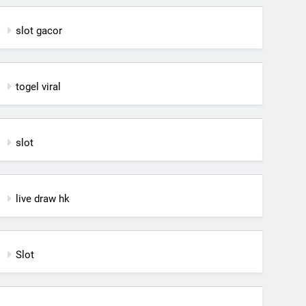
slot gacor
togel viral
slot
live draw hk
Slot