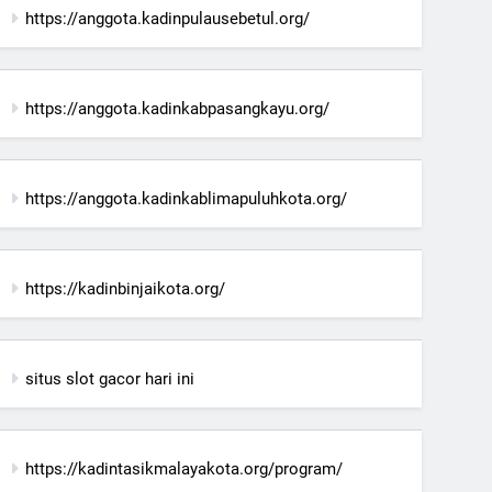
https://anggota.kadinpulausebetul.org/
https://anggota.kadinkabpasangkayu.org/
https://anggota.kadinkablimapuluhkota.org/
https://kadinbinjaikota.org/
situs slot gacor hari ini
https://kadintasikmalayakota.org/program/