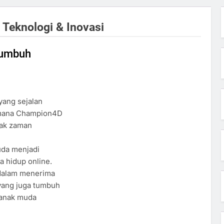
 Teknologi & Inovasi
Tumbuh
yang sejalan
imana Champion4D
nak zaman
uda menjadi
 hidup online.
t dalam menerima
 yang juga tumbuh
 anak muda