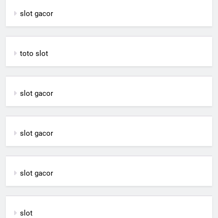
slot gacor
toto slot
slot gacor
slot gacor
slot gacor
slot