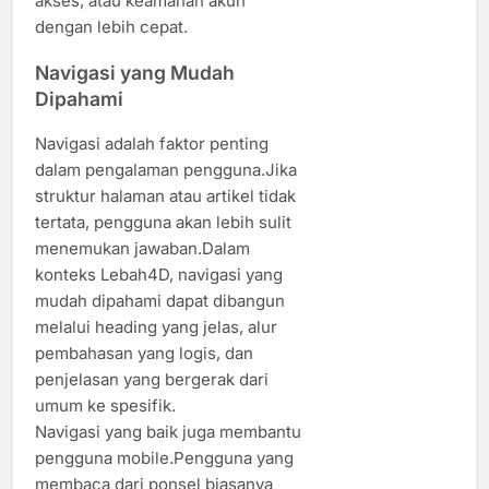
akses, atau keamanan akun
dengan lebih cepat.
Navigasi yang Mudah
Dipahami
Navigasi adalah faktor penting
dalam pengalaman pengguna.Jika
struktur halaman atau artikel tidak
tertata, pengguna akan lebih sulit
menemukan jawaban.Dalam
konteks Lebah4D, navigasi yang
mudah dipahami dapat dibangun
melalui heading yang jelas, alur
pembahasan yang logis, dan
penjelasan yang bergerak dari
umum ke spesifik.
Navigasi yang baik juga membantu
pengguna mobile.Pengguna yang
membaca dari ponsel biasanya