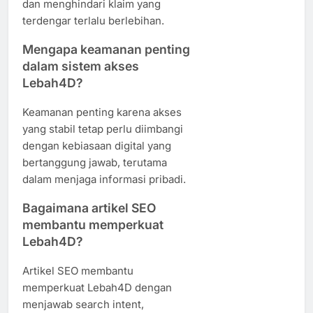
dan menghindari klaim yang
terdengar terlalu berlebihan.
Mengapa keamanan penting
dalam sistem akses
Lebah4D?
Keamanan penting karena akses
yang stabil tetap perlu diimbangi
dengan kebiasaan digital yang
bertanggung jawab, terutama
dalam menjaga informasi pribadi.
Bagaimana artikel SEO
membantu memperkuat
Lebah4D?
Artikel SEO membantu
memperkuat Lebah4D dengan
menjawab search intent,