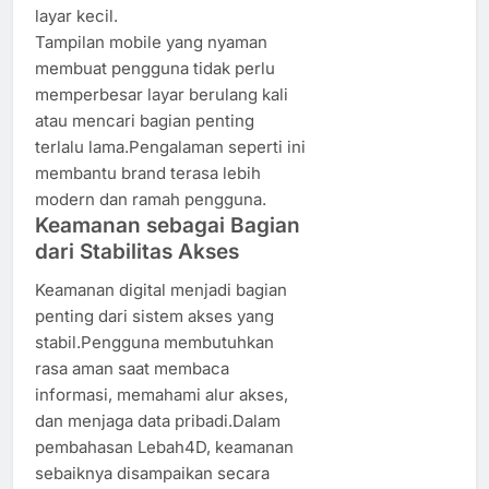
layar kecil.
Tampilan mobile yang nyaman
membuat pengguna tidak perlu
memperbesar layar berulang kali
atau mencari bagian penting
terlalu lama.Pengalaman seperti ini
membantu brand terasa lebih
modern dan ramah pengguna.
Keamanan sebagai Bagian
dari Stabilitas Akses
Keamanan digital menjadi bagian
penting dari sistem akses yang
stabil.Pengguna membutuhkan
rasa aman saat membaca
informasi, memahami alur akses,
dan menjaga data pribadi.Dalam
pembahasan Lebah4D, keamanan
sebaiknya disampaikan secara