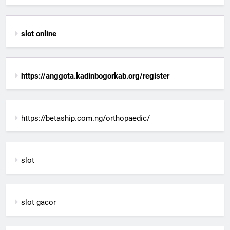
slot online
https://anggota.kadinbogorkab.org/register
https://betaship.com.ng/orthopaedic/
slot
slot gacor