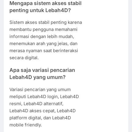
Mengapa sistem akses stabil
penting untuk Lebah4D?
Sistem akses stabil penting karena
membantu pengguna memahami
informasi dengan lebih mudah,
menemukan arah yang jelas, dan
merasa nyaman saat berinteraksi
secara digital.
Apa saja variasi pencarian
Lebah4D yang umum?
Variasi pencarian yang umum
meliputi Lebah4D login, Lebah4D
resmi, Lebah4D alternatif,
Lebah4D akses cepat, Lebah4D
platform digital, dan Lebah4D
mobile friendly.