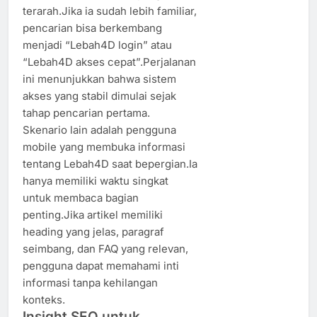
terarah.Jika ia sudah lebih familiar,
pencarian bisa berkembang
menjadi “Lebah4D login” atau
“Lebah4D akses cepat”.Perjalanan
ini menunjukkan bahwa sistem
akses yang stabil dimulai sejak
tahap pencarian pertama.
Skenario lain adalah pengguna
mobile yang membuka informasi
tentang Lebah4D saat bepergian.Ia
hanya memiliki waktu singkat
untuk membaca bagian
penting.Jika artikel memiliki
heading yang jelas, paragraf
seimbang, dan FAQ yang relevan,
pengguna dapat memahami inti
informasi tanpa kehilangan
konteks.
Insight SEO untuk