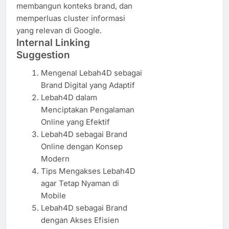
membangun konteks brand, dan
memperluas cluster informasi
yang relevan di Google.
Internal Linking
Suggestion
Mengenal Lebah4D sebagai
Brand Digital yang Adaptif
Lebah4D dalam
Menciptakan Pengalaman
Online yang Efektif
Lebah4D sebagai Brand
Online dengan Konsep
Modern
Tips Mengakses Lebah4D
agar Tetap Nyaman di
Mobile
Lebah4D sebagai Brand
dengan Akses Efisien