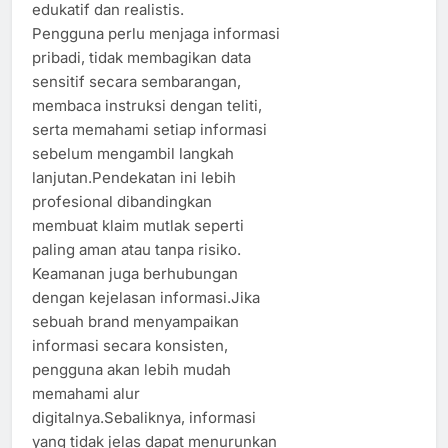
edukatif dan realistis.
Pengguna perlu menjaga informasi
pribadi, tidak membagikan data
sensitif secara sembarangan,
membaca instruksi dengan teliti,
serta memahami setiap informasi
sebelum mengambil langkah
lanjutan.Pendekatan ini lebih
profesional dibandingkan
membuat klaim mutlak seperti
paling aman atau tanpa risiko.
Keamanan juga berhubungan
dengan kejelasan informasi.Jika
sebuah brand menyampaikan
informasi secara konsisten,
pengguna akan lebih mudah
memahami alur
digitalnya.Sebaliknya, informasi
yang tidak jelas dapat menurunkan