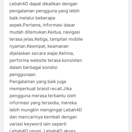
Lebah4D dapat dikaitkan dengan
pengalaman pengguna yang lebih
baik melalui beberapa
aspek.Pertama, informasi dasar
mudah ditemukan.Kedua, navigasi
terasa jelas.Ketiga, tampilan mobile
nyaman.Keempat, keamanan
dijelaskan secara wajar.Kelima,
performa website terasa konsisten
dalam berbagai kondisi
penggunaan.
Pengalaman yang baik juga
memperkuat brand recall.Jika
pengguna merasa terbantu oleh
informasi yang tersedia, mereka
lebih mungkin mengingat Lebah4D
dan mencarinya kembali dengan
variasi keyword lain seperti
Lebah4D resmi, Lebah4D akses