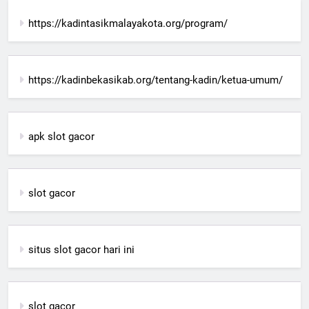
https://kadintasikmalayakota.org/program/
https://kadinbekasikab.org/tentang-kadin/ketua-umum/
apk slot gacor
slot gacor
situs slot gacor hari ini
slot gacor