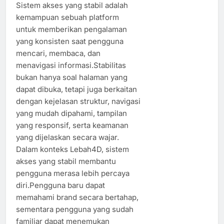
Sistem akses yang stabil adalah
kemampuan sebuah platform
untuk memberikan pengalaman
yang konsisten saat pengguna
mencari, membaca, dan
menavigasi informasi.Stabilitas
bukan hanya soal halaman yang
dapat dibuka, tetapi juga berkaitan
dengan kejelasan struktur, navigasi
yang mudah dipahami, tampilan
yang responsif, serta keamanan
yang dijelaskan secara wajar.
Dalam konteks Lebah4D, sistem
akses yang stabil membantu
pengguna merasa lebih percaya
diri.Pengguna baru dapat
memahami brand secara bertahap,
sementara pengguna yang sudah
familiar dapat menemukan