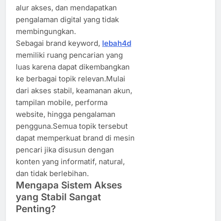
alur akses, dan mendapatkan
pengalaman digital yang tidak
membingungkan.
Sebagai brand keyword,
lebah4d
memiliki ruang pencarian yang
luas karena dapat dikembangkan
ke berbagai topik relevan.Mulai
dari akses stabil, keamanan akun,
tampilan mobile, performa
website, hingga pengalaman
pengguna.Semua topik tersebut
dapat memperkuat brand di mesin
pencari jika disusun dengan
konten yang informatif, natural,
dan tidak berlebihan.
Mengapa Sistem Akses
yang Stabil Sangat
Penting?