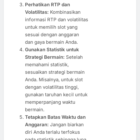
Perhatikan RTP dan
Volatilitas:
Kombinasikan
informasi RTP dan volatilitas
untuk memilih slot yang
sesuai dengan anggaran
dan gaya bermain Anda.
Gunakan Statistik untuk
Strategi Bermain:
Setelah
memahami statistik,
sesuaikan strategi bermain
Anda. Misalnya, untuk slot
dengan volatilitas tinggi,
gunakan taruhan kecil untuk
memperpanjang waktu
bermain.
Tetapkan Batas Waktu dan
Anggaran:
Jangan biarkan
diri Anda terlalu terfokus
pada statistik sehingga lupa