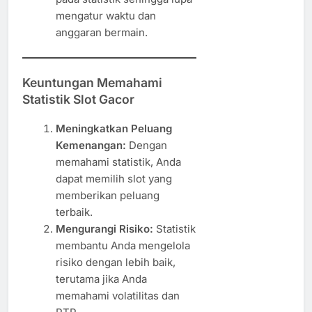
mengatur waktu dan
anggaran bermain.
Keuntungan Memahami
Statistik Slot Gacor
Meningkatkan Peluang
Kemenangan:
Dengan
memahami statistik, Anda
dapat memilih slot yang
memberikan peluang
terbaik.
Mengurangi Risiko:
Statistik
membantu Anda mengelola
risiko dengan lebih baik,
terutama jika Anda
memahami volatilitas dan