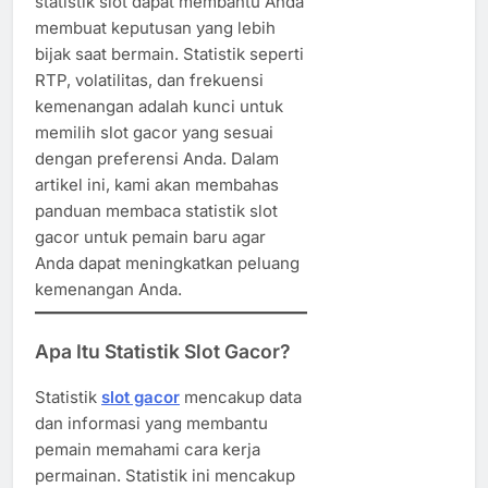
statistik slot dapat membantu Anda
membuat keputusan yang lebih
bijak saat bermain. Statistik seperti
RTP, volatilitas, dan frekuensi
kemenangan adalah kunci untuk
memilih slot gacor yang sesuai
dengan preferensi Anda. Dalam
artikel ini, kami akan membahas
panduan membaca statistik slot
gacor untuk pemain baru agar
Anda dapat meningkatkan peluang
kemenangan Anda.
Apa Itu Statistik Slot Gacor?
Statistik
slot gacor
mencakup data
dan informasi yang membantu
pemain memahami cara kerja
permainan. Statistik ini mencakup