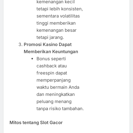
kemenangan kecil
tetapi lebih konsisten,
sementara volatilitas
tinggi memberikan
kemenangan besar
tetapi jarang.
Promosi Kasino Dapat
Memberikan Keuntungan
Bonus seperti
cashback atau
freespin dapat
memperpanjang
waktu bermain Anda
dan meningkatkan
peluang menang
tanpa risiko tambahan.
Mitos tentang Slot Gacor