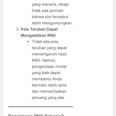
yang menarik, tetapi
tidak ada jaminan
bahwa slot tersebut
lebih menguntungkan.
Pola Taruhan Dapat
Mengalahkan RNG
Tidak ada pola
taruhan yang dapat
memengaruhi hasil
RNG. Namun,
pengelolaan modal
yang baik dapat
membantu Anda
bermain lebih lama
dan memanfaatkan
peluang yang ada.