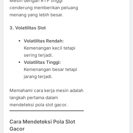
Mesin dengan RTP tinggi
cenderung memberikan peluang
menang yang lebih besar.
3.
Volatilitas Slot
Volatilitas Rendah:
Kemenangan kecil tetapi
sering terjadi.
Volatilitas Tinggi:
Kemenangan besar tetapi
jarang terjadi.
Memahami cara kerja mesin adalah
langkah pertama dalam
mendeteksi pola slot gacor.
Cara Mendeteksi Pola Slot
Gacor