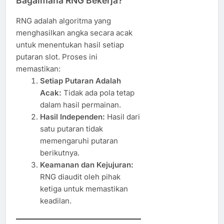
Bagaimana RNG Bekerja?
RNG adalah algoritma yang
menghasilkan angka secara acak
untuk menentukan hasil setiap
putaran slot. Proses ini
memastikan:
Setiap Putaran Adalah
Acak:
Tidak ada pola tetap
dalam hasil permainan.
Hasil Independen:
Hasil dari
satu putaran tidak
memengaruhi putaran
berikutnya.
Keamanan dan Kejujuran:
RNG diaudit oleh pihak
ketiga untuk memastikan
keadilan.