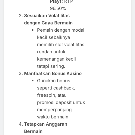
Play):
RTP
96.50%
Sesuaikan Volatilitas
dengan Gaya Bermain
Pemain dengan modal
kecil sebaiknya
memilih slot volatilitas
rendah untuk
kemenangan kecil
tetapi sering.
Manfaatkan Bonus Kasino
Gunakan bonus
seperti cashback,
freespin, atau
promosi deposit untuk
memperpanjang
waktu bermain.
Tetapkan Anggaran
Bermain