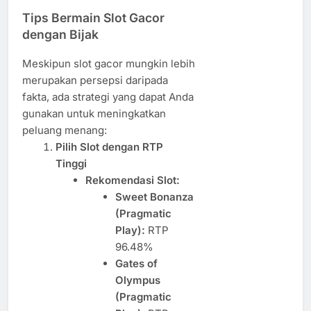
Tips Bermain Slot Gacor
dengan Bijak
Meskipun slot gacor mungkin lebih
merupakan persepsi daripada
fakta, ada strategi yang dapat Anda
gunakan untuk meningkatkan
peluang menang:
Pilih Slot dengan RTP
Tinggi
Rekomendasi Slot:
Sweet Bonanza
(Pragmatic
Play):
RTP
96.48%
Gates of
Olympus
(Pragmatic