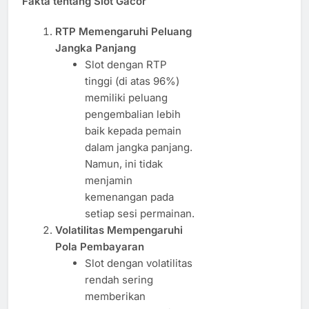
Fakta tentang Slot Gacor
RTP Memengaruhi Peluang
Jangka Panjang
Slot dengan RTP
tinggi (di atas 96%)
memiliki peluang
pengembalian lebih
baik kepada pemain
dalam jangka panjang.
Namun, ini tidak
menjamin
kemenangan pada
setiap sesi permainan.
Volatilitas Mempengaruhi
Pola Pembayaran
Slot dengan volatilitas
rendah sering
memberikan