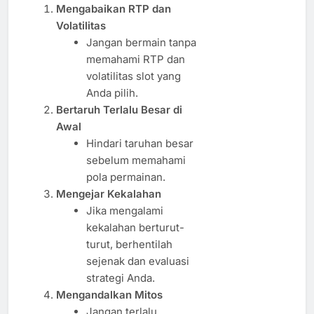
Mengabaikan RTP dan
Volatilitas
Jangan bermain tanpa
memahami RTP dan
volatilitas slot yang
Anda pilih.
Bertaruh Terlalu Besar di
Awal
Hindari taruhan besar
sebelum memahami
pola permainan.
Mengejar Kekalahan
Jika mengalami
kekalahan berturut-
turut, berhentilah
sejenak dan evaluasi
strategi Anda.
Mengandalkan Mitos
Jangan terlalu