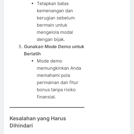
Tetapkan batas
kemenangan dan
kerugian sebelum
bermain untuk
mengelola modal
dengan bijak.
Gunakan Mode Demo untuk
Berlatih
Mode demo
memungkinkan Anda
memahami pola
permainan dan fitur
bonus tanpa risiko
finansial.
Kesalahan yang Harus
Dihindari