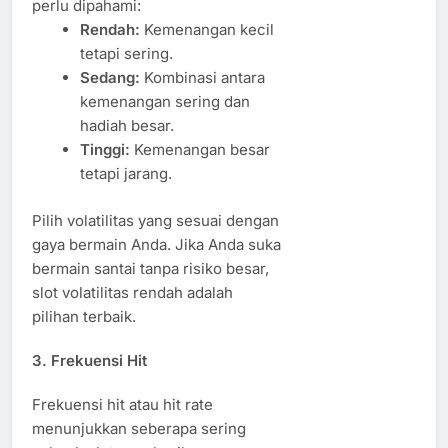
perlu dipahami:
Rendah:
Kemenangan kecil
tetapi sering.
Sedang:
Kombinasi antara
kemenangan sering dan
hadiah besar.
Tinggi:
Kemenangan besar
tetapi jarang.
Pilih volatilitas yang sesuai dengan
gaya bermain Anda. Jika Anda suka
bermain santai tanpa risiko besar,
slot volatilitas rendah adalah
pilihan terbaik.
3. Frekuensi Hit
Frekuensi hit atau hit rate
menunjukkan seberapa sering