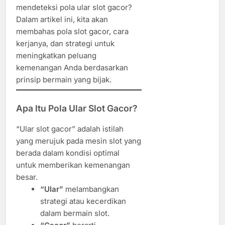
mendeteksi pola ular slot gacor?
Dalam artikel ini, kita akan
membahas pola slot gacor, cara
kerjanya, dan strategi untuk
meningkatkan peluang
kemenangan Anda berdasarkan
prinsip bermain yang bijak.
Apa Itu Pola Ular Slot Gacor?
“Ular slot gacor” adalah istilah
yang merujuk pada mesin slot yang
berada dalam kondisi optimal
untuk memberikan kemenangan
besar.
“Ular”
melambangkan
strategi atau kecerdikan
dalam bermain slot.