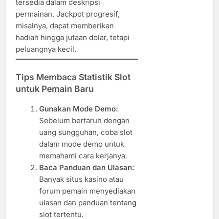
tersedia dalam deskripsi
permainan. Jackpot progresif,
misalnya, dapat memberikan
hadiah hingga jutaan dolar, tetapi
peluangnya kecil.
Tips Membaca Statistik Slot
untuk Pemain Baru
Gunakan Mode Demo:
Sebelum bertaruh dengan
uang sungguhan, coba slot
dalam mode demo untuk
memahami cara kerjanya.
Baca Panduan dan Ulasan:
Banyak situs kasino atau
forum pemain menyediakan
ulasan dan panduan tentang
slot tertentu.