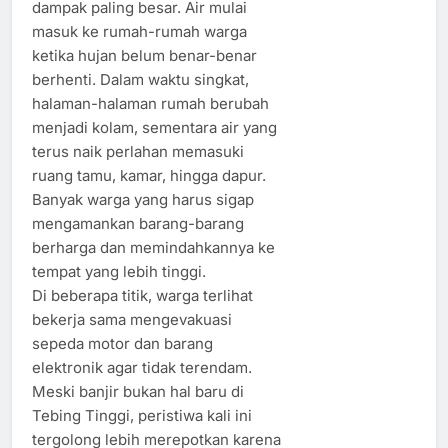
dampak paling besar. Air mulai
masuk ke rumah-rumah warga
ketika hujan belum benar-benar
berhenti. Dalam waktu singkat,
halaman-halaman rumah berubah
menjadi kolam, sementara air yang
terus naik perlahan memasuki
ruang tamu, kamar, hingga dapur.
Banyak warga yang harus sigap
mengamankan barang-barang
berharga dan memindahkannya ke
tempat yang lebih tinggi.
Di beberapa titik, warga terlihat
bekerja sama mengevakuasi
sepeda motor dan barang
elektronik agar tidak terendam.
Meski banjir bukan hal baru di
Tebing Tinggi, peristiwa kali ini
tergolong lebih merepotkan karena