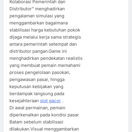
Kolaborasi Pemerintah dan
Distributor” menghadirkan
pengalaman simulasi yang
menggambarkan bagaimana
stabilisasi harga kebutuhan pokok
dijaga melalui kerja sama strategis
antara pemerintah setempat dan
distributor pangan.Game ini
menghadirkan pendekatan realistis
yang membuat pemain memahami
proses pengelolaan pasokan,
pengawasan pasar, hingga
keputusan kebijakan yang
berdampak langsung pada
kesejahteraan
slot gacor
.
Di awal permainan, pemain
diperkenalkan pada kondisi pasar
Batam sebelum stabilisasi
dilakukan.Visual menggambarkan