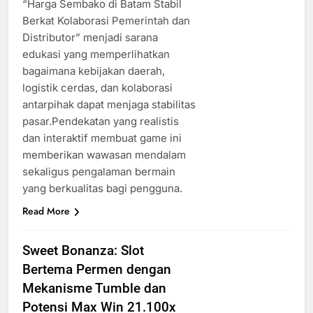
“Harga Sembako di Batam Stabil
Berkat Kolaborasi Pemerintah dan
Distributor” menjadi sarana
edukasi yang memperlihatkan
bagaimana kebijakan daerah,
logistik cerdas, dan kolaborasi
antarpihak dapat menjaga stabilitas
pasar.Pendekatan yang realistis
dan interaktif membuat game ini
memberikan wawasan mendalam
sekaligus pengalaman bermain
yang berkualitas bagi pengguna.
Read More
Sweet Bonanza: Slot
Bertema Permen dengan
Mekanisme Tumble dan
Potensi Max Win 21.100x