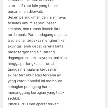
alternatif rute lain yang benar-
benar aman dilewati.
Selain permukiman dan jalan raya,
fasilitas umum seperti pasar,
sekolah, dan rumah ibadah ikut
terdampak. Para pedagang di pasar
tradisional terpaksa menghentikan
aktivitas lebih cepat karena lantai
pasar tergenang air. Barang
dagangan seperti sayuran, pakaian,
hingga perlengkapan rumah
tangga mengalami kerusakan
akibat tercebur atau terkena air
yang kotor. Kondisi ini membuat
sebagian pedagang harus
menanggung kerugian yang tidak
sedikit.
Pihak BPBD dan aparat terkait