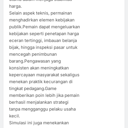
harga.
Selain aspek teknis, permainan
menghadirkan elemen kebijakan
publik.Pemain dapat mengeluarkan
kebijakan seperti penetapan harga
eceran tertinggi, imbauan belanja
bijak, hingga inspeksi pasar untuk
mencegah penimbunan
barang.Pengawasan yang
konsisten akan meningkatkan
kepercayaan masyarakat sekaligus
menekan praktik kecurangan di
tingkat pedagang.Game
memberikan poin lebih jika pemain
berhasil menjalankan strategi
tanpa mengganggu pelaku usaha
kecil.
Simulasi ini juga menekankan