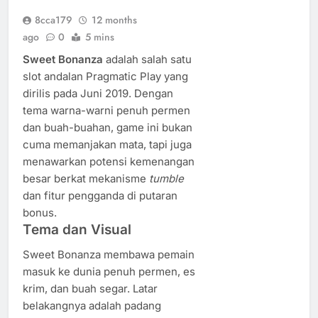
8cca179
12 months
ago
0
5 mins
Sweet Bonanza
adalah salah satu
slot andalan Pragmatic Play yang
dirilis pada Juni 2019. Dengan
tema warna-warni penuh permen
dan buah-buahan, game ini bukan
cuma memanjakan mata, tapi juga
menawarkan potensi kemenangan
besar berkat mekanisme
tumble
dan fitur pengganda di putaran
bonus.
Tema dan Visual
Sweet Bonanza membawa pemain
masuk ke dunia penuh permen, es
krim, dan buah segar. Latar
belakangnya adalah padang