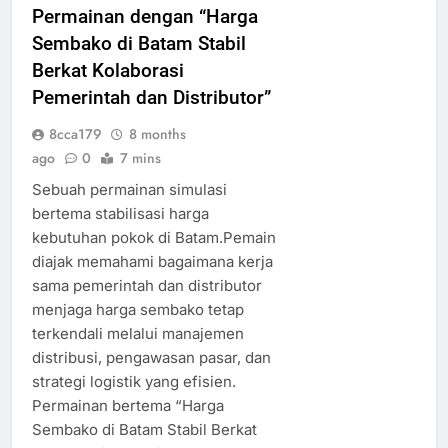
Permainan dengan “Harga
Sembako di Batam Stabil
Berkat Kolaborasi
Pemerintah dan Distributor”
8cca179
8 months
ago
0
7 mins
Sebuah permainan simulasi
bertema stabilisasi harga
kebutuhan pokok di Batam.Pemain
diajak memahami bagaimana kerja
sama pemerintah dan distributor
menjaga harga sembako tetap
terkendali melalui manajemen
distribusi, pengawasan pasar, dan
strategi logistik yang efisien.
Permainan bertema “Harga
Sembako di Batam Stabil Berkat