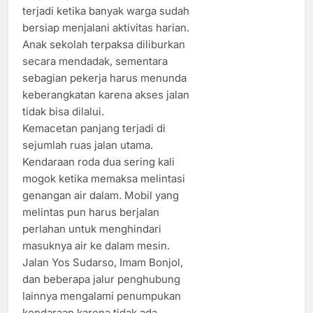
terjadi ketika banyak warga sudah
bersiap menjalani aktivitas harian.
Anak sekolah terpaksa diliburkan
secara mendadak, sementara
sebagian pekerja harus menunda
keberangkatan karena akses jalan
tidak bisa dilalui.
Kemacetan panjang terjadi di
sejumlah ruas jalan utama.
Kendaraan roda dua sering kali
mogok ketika memaksa melintasi
genangan air dalam. Mobil yang
melintas pun harus berjalan
perlahan untuk menghindari
masuknya air ke dalam mesin.
Jalan Yos Sudarso, Imam Bonjol,
dan beberapa jalur penghubung
lainnya mengalami penumpukan
kendaraan karena tidak ada