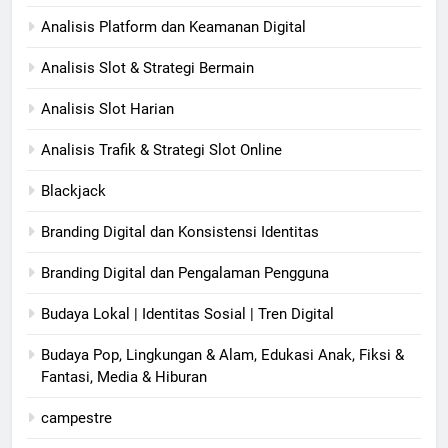
Analisis Platform dan Keamanan Digital
Analisis Slot & Strategi Bermain
Analisis Slot Harian
Analisis Trafik & Strategi Slot Online
Blackjack
Branding Digital dan Konsistensi Identitas
Branding Digital dan Pengalaman Pengguna
Budaya Lokal | Identitas Sosial | Tren Digital
Budaya Pop, Lingkungan & Alam, Edukasi Anak, Fiksi &
Fantasi, Media & Hiburan
campestre