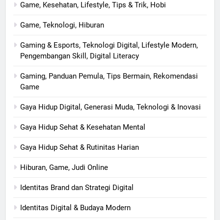
Game, Kesehatan, Lifestyle, Tips & Trik, Hobi
Game, Teknologi, Hiburan
Gaming & Esports, Teknologi Digital, Lifestyle Modern,
Pengembangan Skill, Digital Literacy
Gaming, Panduan Pemula, Tips Bermain, Rekomendasi
Game
Gaya Hidup Digital, Generasi Muda, Teknologi & Inovasi
Gaya Hidup Sehat & Kesehatan Mental
Gaya Hidup Sehat & Rutinitas Harian
Hiburan, Game, Judi Online
Identitas Brand dan Strategi Digital
Identitas Digital & Budaya Modern