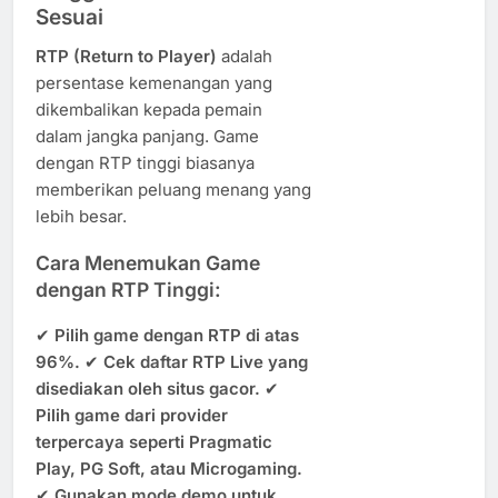
Sesuai
RTP (Return to Player)
adalah
persentase kemenangan yang
dikembalikan kepada pemain
dalam jangka panjang. Game
dengan RTP tinggi biasanya
memberikan peluang menang yang
lebih besar.
Cara Menemukan Game
dengan RTP Tinggi:
✔
Pilih game dengan RTP di atas
96%.
✔
Cek daftar RTP Live yang
disediakan oleh situs gacor.
✔
Pilih game dari provider
terpercaya seperti Pragmatic
Play, PG Soft, atau Microgaming.
✔
Gunakan mode demo untuk