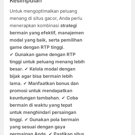
Kesimpulan
Untuk mengoptimalkan peluang
menang di situs gacor, Anda perlu
menerapkan kombinasi
strategi
bermain yang efektif, manajemen
modal yang baik, serta pemilihan
game dengan RTP tinggi
.
✔
Gunakan game dengan RTP
tinggi untuk peluang menang lebih
besar.
✔
Kelola modal dengan
bijak agar bisa bermain lebih
lama.
✔
Manfaatkan bonus dan
promosi untuk mendapatkan
keuntungan tambahan.
✔
Coba
bermain di waktu yang tepat
untuk menghindari persaingan
tinggi.
✔
Gunakan pola bermain
yang sesuai dengan gaya
permainan Anda.
✔
Pastikan situs