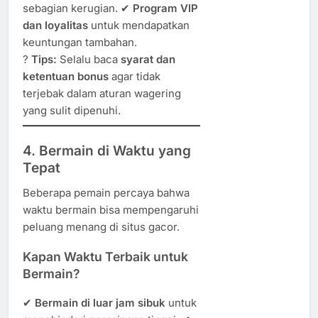
sebagian kerugian. ✔
Program VIP
dan loyalitas
untuk mendapatkan
keuntungan tambahan.
?
Tips:
Selalu baca
syarat dan
ketentuan bonus
agar tidak
terjebak dalam aturan wagering
yang sulit dipenuhi.
4. Bermain di Waktu yang
Tepat
Beberapa pemain percaya bahwa
waktu bermain bisa mempengaruhi
peluang menang di situs gacor.
Kapan Waktu Terbaik untuk
Bermain?
✔
Bermain di luar jam sibuk
untuk