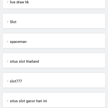
live draw hk
Slot
spaceman
situs slot thailand
slot777
situs slot gacor hari ini