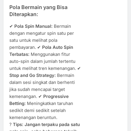
Pola Bermain yang Bisa
Diterapkan:
✔
Pola Spin Manual:
Bermain
dengan mengatur spin satu per
satu untuk melihat pola
pembayaran. ✔
Pola Auto Spin
Terbatas:
Menggunakan fitur
auto-spin dalam jumlah tertentu
untuk melihat tren kemenangan. ✔
Stop and Go Strategy:
Bermain
dalam sesi singkat dan berhenti
jika sudah mencapai target
kemenangan. ✔
Progressive
Betting:
Meningkatkan taruhan
sedikit demi sedikit setelah
kemenangan beruntun.
?
Tips:
Jangan terpaku pada satu