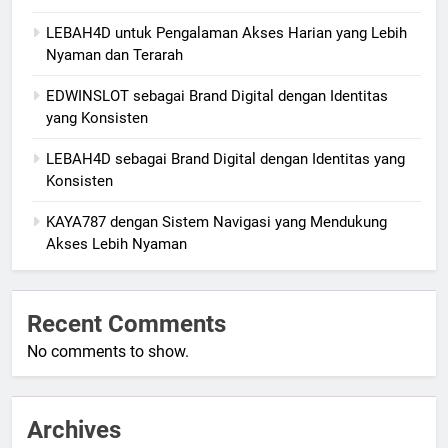
LEBAH4D untuk Pengalaman Akses Harian yang Lebih
Nyaman dan Terarah
EDWINSLOT sebagai Brand Digital dengan Identitas
yang Konsisten
LEBAH4D sebagai Brand Digital dengan Identitas yang
Konsisten
KAYA787 dengan Sistem Navigasi yang Mendukung
Akses Lebih Nyaman
Recent Comments
No comments to show.
Archives