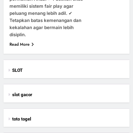
memiliki sistem fair play agar
peluang menang lebih adil.
✔
Tetapkan batas kemenangan dan
kekalahan agar bermain lebih
disiplin.
Read More
SLOT
slot gacor
toto togel