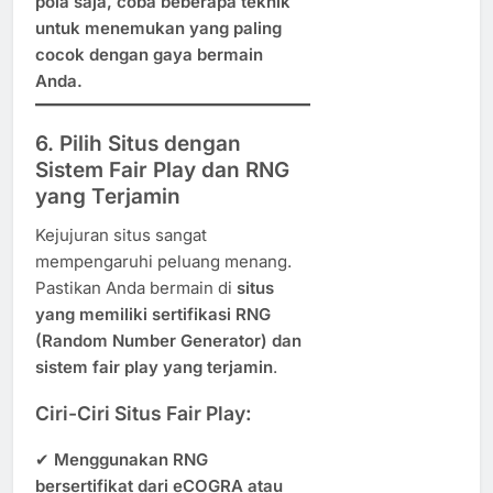
pola saja, coba beberapa teknik
untuk menemukan yang paling
cocok dengan gaya bermain
Anda.
6. Pilih Situs dengan
Sistem Fair Play dan RNG
yang Terjamin
Kejujuran situs sangat
mempengaruhi peluang menang.
Pastikan Anda bermain di
situs
yang memiliki sertifikasi RNG
(Random Number Generator) dan
sistem fair play yang terjamin
.
Ciri-Ciri Situs Fair Play:
✔
Menggunakan RNG
bersertifikat dari eCOGRA atau