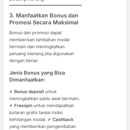
3. Manfaatkan Bonus dan
Promosi Secara Maksimal
Bonus dan promosi dapat
memberikan tambahan modal
bermain dan meningkatkan
peluang menang jika digunakan
dengan benar.
Jenis Bonus yang Bisa
Dimanfaatkan:
✔
Bonus deposit
untuk
meningkatkan saldo awal bermain.
✔
Freespin
untuk mendapatkan
putaran gratis tanpa risiko
kehilangan modal. ✔
Cashback
yang memberikan pengembalian