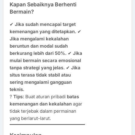
Kapan Sebaiknya Berhenti
Bermain?
✔
Jika sudah mencapai target
kemenangan yang ditetapkan.
✔
Jika mengalami kekalahan
beruntun dan modal sudah
berkurang lebih dari 50%.
✔
Jika
mulai bermain secara emosional
tanpa strategi yang jelas.
✔
Jika
situs terasa tidak stabil atau
sering mengalami gangguan
teknis.
?
Tips:
Buat aturan pribadi
batas
kemenangan dan kekalahan
agar
tidak terjebak dalam permainan
yang berlarut-larut.