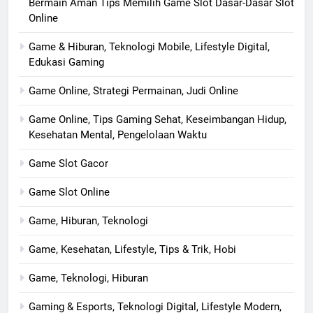
Bermain Aman Tips Memilih Game Slot Dasar-Dasar Slot
Online
Game & Hiburan, Teknologi Mobile, Lifestyle Digital,
Edukasi Gaming
Game Online, Strategi Permainan, Judi Online
Game Online, Tips Gaming Sehat, Keseimbangan Hidup,
Kesehatan Mental, Pengelolaan Waktu
Game Slot Gacor
Game Slot Online
Game, Hiburan, Teknologi
Game, Kesehatan, Lifestyle, Tips & Trik, Hobi
Game, Teknologi, Hiburan
Gaming & Esports, Teknologi Digital, Lifestyle Modern,