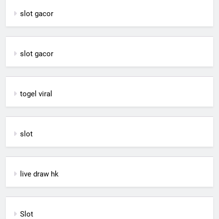
slot gacor
slot gacor
togel viral
slot
live draw hk
Slot