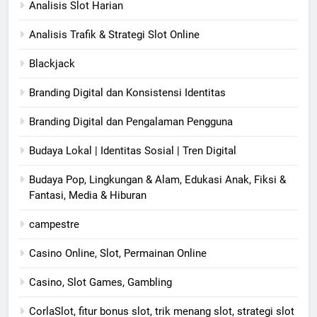
Analisis Slot Harian
Analisis Trafik & Strategi Slot Online
Blackjack
Branding Digital dan Konsistensi Identitas
Branding Digital dan Pengalaman Pengguna
Budaya Lokal | Identitas Sosial | Tren Digital
Budaya Pop, Lingkungan & Alam, Edukasi Anak, Fiksi &
Fantasi, Media & Hiburan
campestre
Casino Online, Slot, Permainan Online
Casino, Slot Games, Gambling
CorlaSlot, fitur bonus slot, trik menang slot, strategi slot