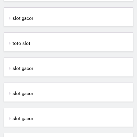
slot gacor
toto slot
slot gacor
slot gacor
slot gacor