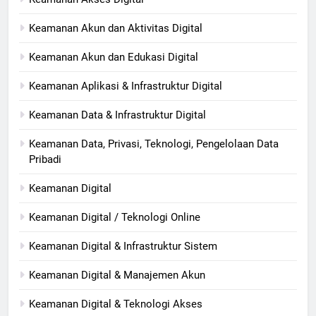
Keamanan Akun dan Aktivitas Digital
Keamanan Akun dan Edukasi Digital
Keamanan Aplikasi & Infrastruktur Digital
Keamanan Data & Infrastruktur Digital
Keamanan Data, Privasi, Teknologi, Pengelolaan Data
Pribadi
Keamanan Digital
Keamanan Digital / Teknologi Online
Keamanan Digital & Infrastruktur Sistem
Keamanan Digital & Manajemen Akun
Keamanan Digital & Teknologi Akses