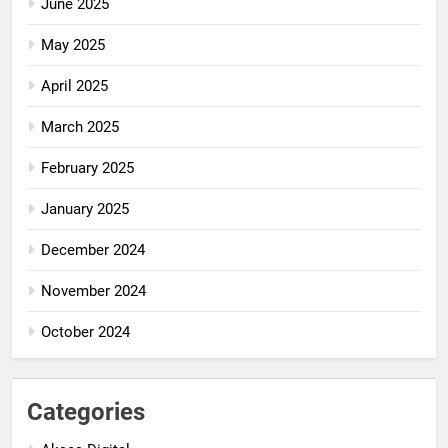
June 2025
May 2025
April 2025
March 2025
February 2025
January 2025
December 2024
November 2024
October 2024
Categories