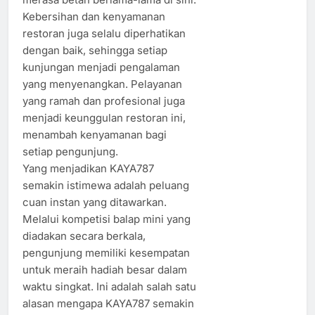
Kebersihan dan kenyamanan
restoran juga selalu diperhatikan
dengan baik, sehingga setiap
kunjungan menjadi pengalaman
yang menyenangkan. Pelayanan
yang ramah dan profesional juga
menjadi keunggulan restoran ini,
menambah kenyamanan bagi
setiap pengunjung.
Yang menjadikan KAYA787
semakin istimewa adalah peluang
cuan instan yang ditawarkan.
Melalui kompetisi balap mini yang
diadakan secara berkala,
pengunjung memiliki kesempatan
untuk meraih hadiah besar dalam
waktu singkat. Ini adalah salah satu
alasan mengapa KAYA787 semakin