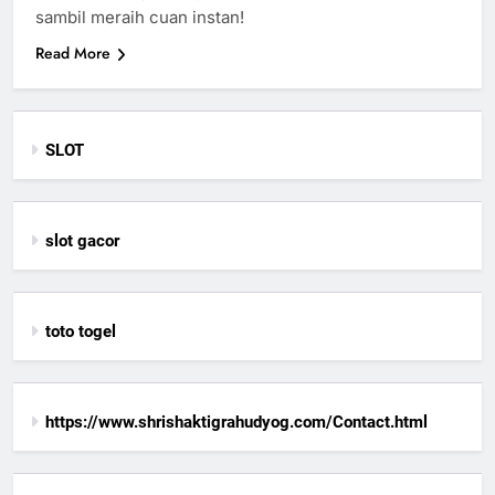
sambil meraih cuan instan!
Read More
SLOT
slot gacor
toto togel
https://www.shrishaktigrahudyog.com/Contact.html