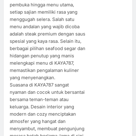
pembuka hingga menu utama,
setiap sajian memiliki rasa yang
menggugah selera. Salah satu
menu andalan yang wajib dicoba
adalah steak premium dengan saus
spesial yang kaya rasa. Selain itu,
berbagai pilihan seafood segar dan
hidangan penutup yang manis
melengkapi menu di KAYA787,
memastikan pengalaman kuliner
yang menyenangkan.
Suasana di KAYA787 sangat
nyaman dan cocok untuk bersantai
bersama teman-teman atau
keluarga. Desain interior yang
modern dan cozy menciptakan
atmosfer yang hangat dan
menyambut, membuat pengunjung
merasa betah berlama-lama di sini.