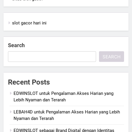
slot gacor hari ini
Search
SEARCH
Recent Posts
EDWINSLOT untuk Pengalaman Akses Harian yang
Lebih Nyaman dan Terarah
LEBAH4D untuk Pengalaman Akses Harian yang Lebih
Nyaman dan Terarah
EDWINSLOT sebagai Brand Digital dengan Identitas