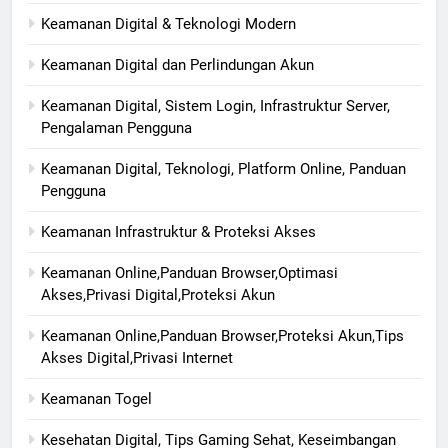
Keamanan Digital & Teknologi Modern
Keamanan Digital dan Perlindungan Akun
Keamanan Digital, Sistem Login, Infrastruktur Server,
Pengalaman Pengguna
Keamanan Digital, Teknologi, Platform Online, Panduan
Pengguna
Keamanan Infrastruktur & Proteksi Akses
Keamanan Online,Panduan Browser,Optimasi
Akses,Privasi Digital,Proteksi Akun
Keamanan Online,Panduan Browser,Proteksi Akun,Tips
Akses Digital,Privasi Internet
Keamanan Togel
Kesehatan Digital, Tips Gaming Sehat, Keseimbangan