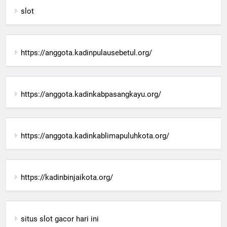
slot
https://anggota.kadinpulausebetul.org/
https://anggota.kadinkabpasangkayu.org/
https://anggota.kadinkablimapuluhkota.org/
https://kadinbinjaikota.org/
situs slot gacor hari ini