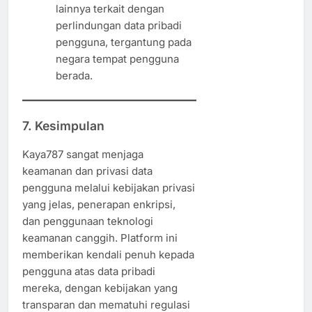
lainnya terkait dengan
perlindungan data pribadi
pengguna, tergantung pada
negara tempat pengguna
berada.
7. Kesimpulan
Kaya787 sangat menjaga
keamanan dan privasi data
pengguna melalui kebijakan privasi
yang jelas, penerapan enkripsi,
dan penggunaan teknologi
keamanan canggih. Platform ini
memberikan kendali penuh kepada
pengguna atas data pribadi
mereka, dengan kebijakan yang
transparan dan mematuhi regulasi