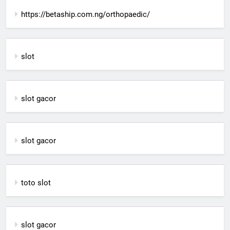
https://betaship.com.ng/orthopaedic/
slot
slot gacor
slot gacor
toto slot
slot gacor