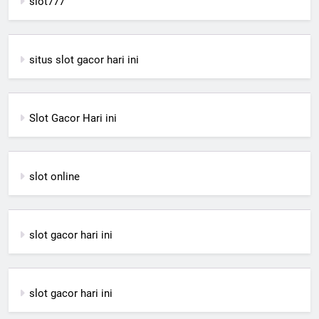
slot777
situs slot gacor hari ini
Slot Gacor Hari ini
slot online
slot gacor hari ini
slot gacor hari ini