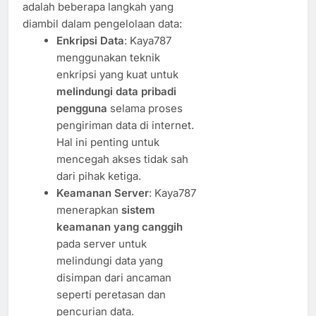
adalah beberapa langkah yang
diambil dalam pengelolaan data:
Enkripsi Data
: Kaya787
menggunakan teknik
enkripsi yang kuat untuk
melindungi data pribadi
pengguna
selama proses
pengiriman data di internet.
Hal ini penting untuk
mencegah akses tidak sah
dari pihak ketiga.
Keamanan Server
: Kaya787
menerapkan
sistem
keamanan yang canggih
pada server untuk
melindungi data yang
disimpan dari ancaman
seperti peretasan dan
pencurian data.