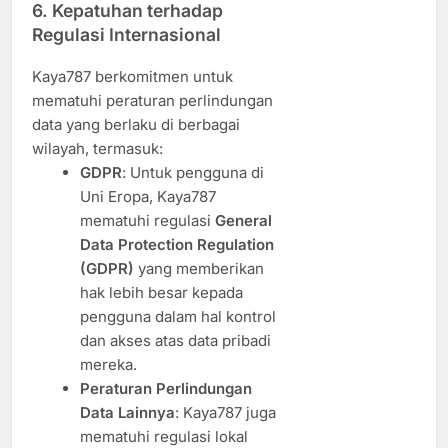
6. Kepatuhan terhadap
Regulasi Internasional
Kaya787 berkomitmen untuk
mematuhi peraturan perlindungan
data yang berlaku di berbagai
wilayah, termasuk:
GDPR
: Untuk pengguna di
Uni Eropa, Kaya787
mematuhi regulasi
General
Data Protection Regulation
(GDPR)
yang memberikan
hak lebih besar kepada
pengguna dalam hal kontrol
dan akses atas data pribadi
mereka.
Peraturan Perlindungan
Data Lainnya
: Kaya787 juga
mematuhi regulasi lokal