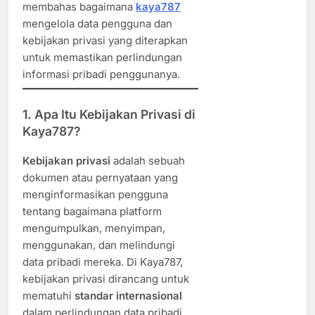
membahas bagaimana
kaya787
mengelola data pengguna dan
kebijakan privasi yang diterapkan
untuk memastikan perlindungan
informasi pribadi penggunanya.
1. Apa Itu Kebijakan Privasi di
Kaya787?
Kebijakan privasi
adalah sebuah
dokumen atau pernyataan yang
menginformasikan pengguna
tentang bagaimana platform
mengumpulkan, menyimpan,
menggunakan, dan melindungi
data pribadi mereka. Di Kaya787,
kebijakan privasi dirancang untuk
mematuhi
standar internasional
dalam perlindungan data pribadi,