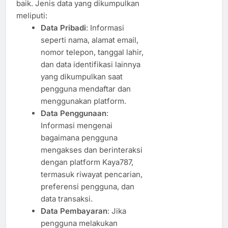
baik. Jenis data yang dikumpulkan
meliputi:
Data Pribadi
: Informasi
seperti nama, alamat email,
nomor telepon, tanggal lahir,
dan data identifikasi lainnya
yang dikumpulkan saat
pengguna mendaftar dan
menggunakan platform.
Data Penggunaan
:
Informasi mengenai
bagaimana pengguna
mengakses dan berinteraksi
dengan platform Kaya787,
termasuk riwayat pencarian,
preferensi pengguna, dan
data transaksi.
Data Pembayaran
: Jika
pengguna melakukan