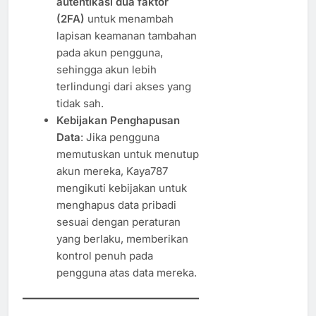
autentikasi dua faktor
(2FA)
untuk menambah
lapisan keamanan tambahan
pada akun pengguna,
sehingga akun lebih
terlindungi dari akses yang
tidak sah.
Kebijakan Penghapusan
Data
: Jika pengguna
memutuskan untuk menutup
akun mereka, Kaya787
mengikuti kebijakan untuk
menghapus data pribadi
sesuai dengan peraturan
yang berlaku, memberikan
kontrol penuh pada
pengguna atas data mereka.