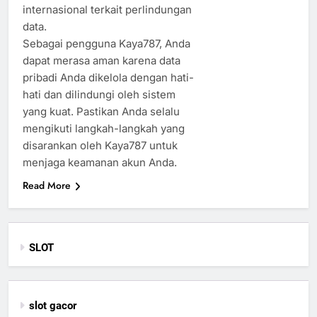
internasional terkait perlindungan
data.
Sebagai pengguna Kaya787, Anda
dapat merasa aman karena data
pribadi Anda dikelola dengan hati-
hati dan dilindungi oleh sistem
yang kuat. Pastikan Anda selalu
mengikuti langkah-langkah yang
disarankan oleh Kaya787 untuk
menjaga keamanan akun Anda.
Read More
SLOT
slot gacor