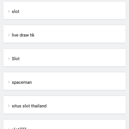
slot
live draw hk
Slot
spaceman
situs slot thailand