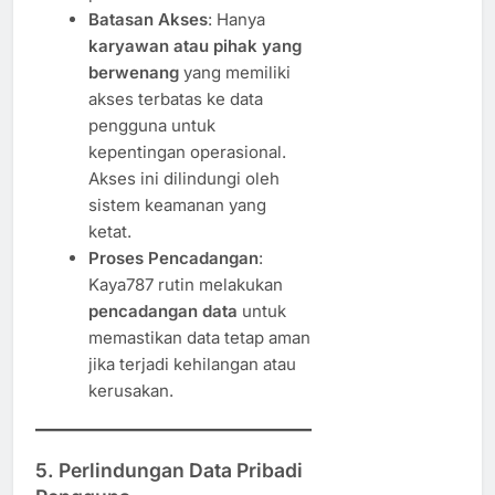
Batasan Akses
: Hanya
karyawan atau pihak yang
berwenang
yang memiliki
akses terbatas ke data
pengguna untuk
kepentingan operasional.
Akses ini dilindungi oleh
sistem keamanan yang
ketat.
Proses Pencadangan
:
Kaya787 rutin melakukan
pencadangan data
untuk
memastikan data tetap aman
jika terjadi kehilangan atau
kerusakan.
5. Perlindungan Data Pribadi