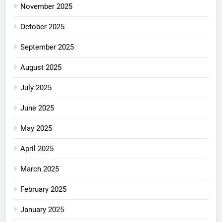
November 2025
October 2025
September 2025
August 2025
July 2025
June 2025
May 2025
April 2025
March 2025
February 2025
January 2025