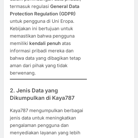
termasuk regulasi
General Data
Protection Regulation (GDPR)
untuk pengguna di Uni Eropa.
Kebijakan ini bertujuan untuk
memastikan bahwa pengguna
memiliki
kendali penuh
atas
informasi pribadi mereka dan
bahwa data yang dibagikan tetap
aman dari pihak yang tidak
berwenang.
2. Jenis Data yang
Dikumpulkan di Kaya787
Kaya787 mengumpulkan berbagai
jenis data untuk meningkatkan
pengalaman pengguna dan
menyediakan layanan yang lebih