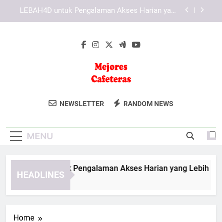
Skip
EDWINSLOT sebagai Brand Digital dengan
to
Identitas yang Konsisten
content
LEBAH4D sebagai Brand Digital dengan Identitas
yang Konsisten
EDWINSLOT untuk Pengalaman Akses Harian
yang Lebih Nyaman dan Terarah
LEBAH4D untuk Pengalaman Akses Harian yang
Lebih Nyaman dan Terarah
Mejores
Temukan Mesin Kopi Terbaik Dengan
EDWINSLOT sebagai Brand Digital dengan
NEWSLETTER
RANDOM NEWS
Identitas yang Konsisten
Cafeteras
Panduan Dan Ulasan Dari Mejores
LEBAH4D sebagai Brand Digital dengan Identitas
Cafeteras. Pilihan Terbaik Untuk Para
yang Konsisten
MENU
Pencinta Kopi.
WINSLOT untuk Pengalaman Akses Harian yang Lebih Nyama
HEADLINES
Week Ago
Home