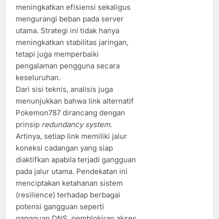
meningkatkan efisiensi sekaligus
mengurangi beban pada server
utama. Strategi ini tidak hanya
meningkatkan stabilitas jaringan,
tetapi juga memperbaiki
pengalaman pengguna secara
keseluruhan.
Dari sisi teknis, analisis juga
menunjukkan bahwa link alternatif
Pokemon787 dirancang dengan
prinsip
redundancy system
.
Artinya, setiap link memiliki jalur
koneksi cadangan yang siap
diaktifkan apabila terjadi gangguan
pada jalur utama. Pendekatan ini
menciptakan ketahanan sistem
(resilience) terhadap berbagai
potensi gangguan seperti
gangguan DNS, pemblokiran akses