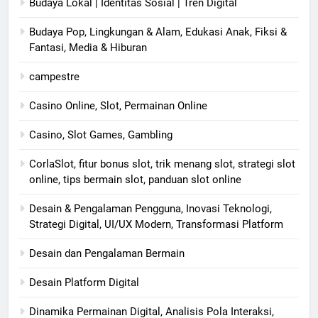
Budaya Lokal | Identitas Sosial | Tren Digital
Budaya Pop, Lingkungan & Alam, Edukasi Anak, Fiksi &
Fantasi, Media & Hiburan
campestre
Casino Online, Slot, Permainan Online
Casino, Slot Games, Gambling
CorlaSlot, fitur bonus slot, trik menang slot, strategi slot
online, tips bermain slot, panduan slot online
Desain & Pengalaman Pengguna, Inovasi Teknologi,
Strategi Digital, UI/UX Modern, Transformasi Platform
Desain dan Pengalaman Bermain
Desain Platform Digital
Dinamika Permainan Digital, Analisis Pola Interaksi,