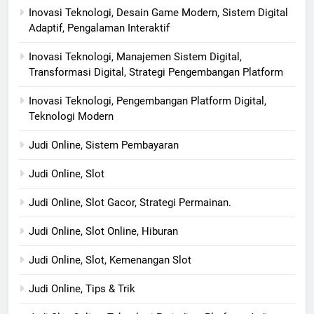
Inovasi Teknologi, Desain Game Modern, Sistem Digital
Adaptif, Pengalaman Interaktif
Inovasi Teknologi, Manajemen Sistem Digital,
Transformasi Digital, Strategi Pengembangan Platform
Inovasi Teknologi, Pengembangan Platform Digital,
Teknologi Modern
Judi Online, Sistem Pembayaran
Judi Online, Slot
Judi Online, Slot Gacor, Strategi Permainan.
Judi Online, Slot Online, Hiburan
Judi Online, Slot, Kemenangan Slot
Judi Online, Tips & Trik