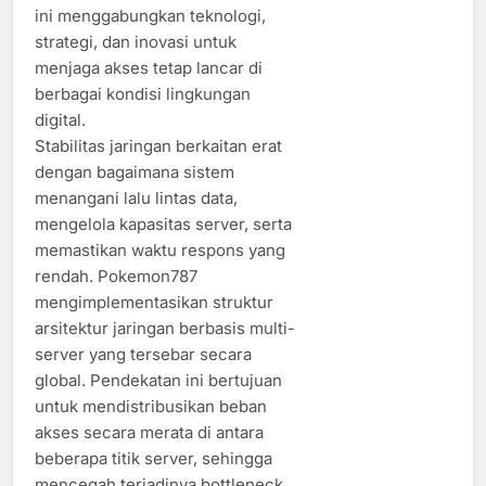
ini menggabungkan teknologi,
strategi, dan inovasi untuk
menjaga akses tetap lancar di
berbagai kondisi lingkungan
digital.
Stabilitas jaringan berkaitan erat
dengan bagaimana sistem
menangani lalu lintas data,
mengelola kapasitas server, serta
memastikan waktu respons yang
rendah. Pokemon787
mengimplementasikan struktur
arsitektur jaringan berbasis multi-
server yang tersebar secara
global. Pendekatan ini bertujuan
untuk mendistribusikan beban
akses secara merata di antara
beberapa titik server, sehingga
mencegah terjadinya bottleneck