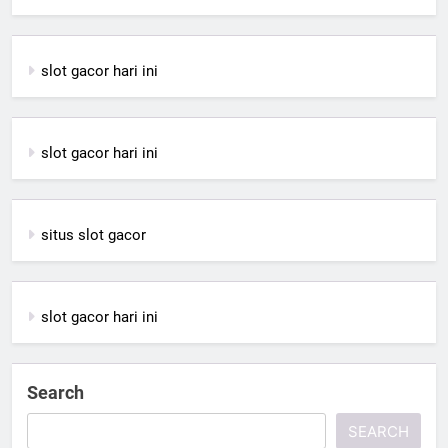
slot gacor hari ini
slot gacor hari ini
situs slot gacor
slot gacor hari ini
Search
SEARCH