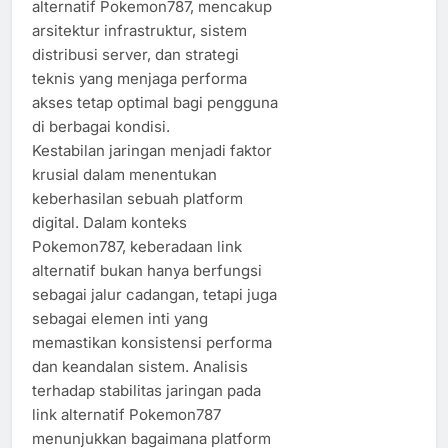
alternatif Pokemon787, mencakup
arsitektur infrastruktur, sistem
distribusi server, dan strategi
teknis yang menjaga performa
akses tetap optimal bagi pengguna
di berbagai kondisi.
Kestabilan jaringan menjadi faktor
krusial dalam menentukan
keberhasilan sebuah platform
digital. Dalam konteks
Pokemon787, keberadaan link
alternatif bukan hanya berfungsi
sebagai jalur cadangan, tetapi juga
sebagai elemen inti yang
memastikan konsistensi performa
dan keandalan sistem. Analisis
terhadap stabilitas jaringan pada
link alternatif Pokemon787
menunjukkan bagaimana platform