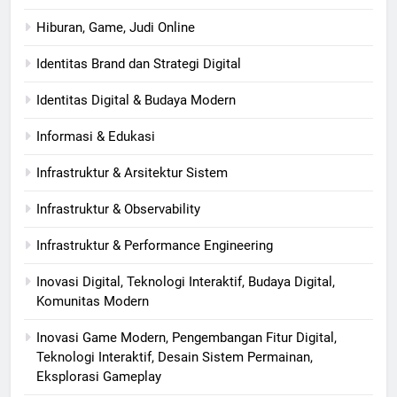
Hiburan, Game, Judi Online
Identitas Brand dan Strategi Digital
Identitas Digital & Budaya Modern
Informasi & Edukasi
Infrastruktur & Arsitektur Sistem
Infrastruktur & Observability
Infrastruktur & Performance Engineering
Inovasi Digital, Teknologi Interaktif, Budaya Digital,
Komunitas Modern
Inovasi Game Modern, Pengembangan Fitur Digital,
Teknologi Interaktif, Desain Sistem Permainan,
Eksplorasi Gameplay