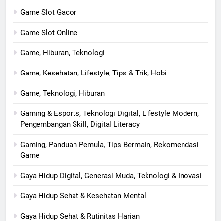
Game Slot Gacor
Game Slot Online
Game, Hiburan, Teknologi
Game, Kesehatan, Lifestyle, Tips & Trik, Hobi
Game, Teknologi, Hiburan
Gaming & Esports, Teknologi Digital, Lifestyle Modern,
Pengembangan Skill, Digital Literacy
Gaming, Panduan Pemula, Tips Bermain, Rekomendasi
Game
Gaya Hidup Digital, Generasi Muda, Teknologi & Inovasi
Gaya Hidup Sehat & Kesehatan Mental
Gaya Hidup Sehat & Rutinitas Harian