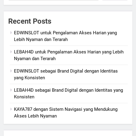
Recent Posts
EDWINSLOT untuk Pengalaman Akses Harian yang
Lebih Nyaman dan Terarah
LEBAH4D untuk Pengalaman Akses Harian yang Lebih
Nyaman dan Terarah
EDWINSLOT sebagai Brand Digital dengan Identitas
yang Konsisten
LEBAH4D sebagai Brand Digital dengan Identitas yang
Konsisten
KAYA787 dengan Sistem Navigasi yang Mendukung
Akses Lebih Nyaman