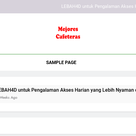
LEBAH4D untuk Pengalaman Akses H
EDWINSLOT sebagai Brand Dig
LEBAH4D sebagai Brand Di
ores Cafeteras
EDWINSLOT untuk Pengalaman Akses Ha
sin Kopi Terbaik Dengan Panduan Dan Ulasan Dari Mejores Caf
LEBAH4D untuk Pengalaman Akses H
SAMPLE PAGE
EDWINSLOT sebagai Brand Dig
LEBAH4D sebagai Brand Di
 Pengalaman Akses Harian yang Lebih Nyaman dan Terarah