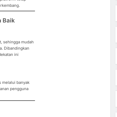
erkembang.
 Baik
t, sehingga mudah
a. Dibandingkan
ekatan ini
s melalui banyak
amanan pengguna