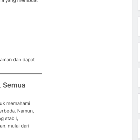
tama yang membuat
yaman dan dapat
k Semua
ntuk memahami
berbeda. Namun,
 stabil,
n, mulai dari