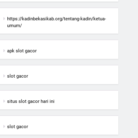
https://kadinbekasikab.org/tentang-kadin/ketua-
umum/
apk slot gacor
slot gacor
situs slot gacor hari ini
slot gacor