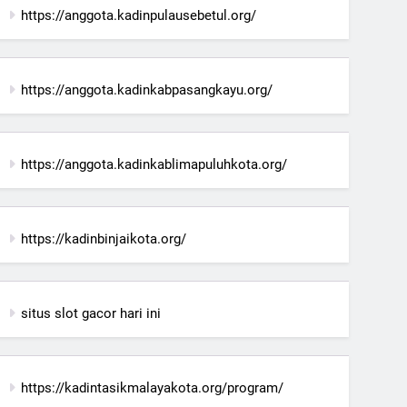
https://anggota.kadinpulausebetul.org/
https://anggota.kadinkabpasangkayu.org/
https://anggota.kadinkablimapuluhkota.org/
https://kadinbinjaikota.org/
situs slot gacor hari ini
https://kadintasikmalayakota.org/program/