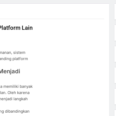
latform Lain
manan, sistem
anding platform
Menjadi
na memiliki banyak
lan. Oleh karena
menjadi langkah
ing dibandingkan