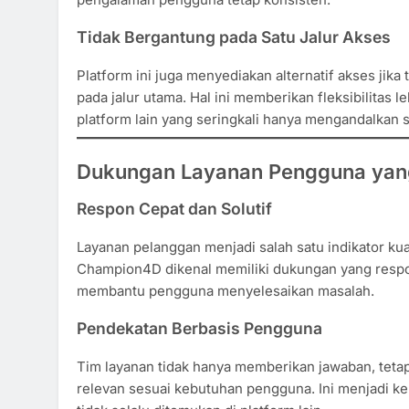
Tidak Bergantung pada Satu Jalur Akses
Platform ini juga menyediakan alternatif akses jika 
pada jalur utama. Hal ini memberikan fleksibilitas l
platform lain yang seringkali hanya mengandalkan s
Dukungan Layanan Pengguna yan
Respon Cepat dan Solutif
Layanan pelanggan menjadi salah satu indikator kual
Champion4D dikenal memiliki dukungan yang respo
membantu pengguna menyelesaikan masalah.
Pendekatan Berbasis Pengguna
Tim layanan tidak hanya memberikan jawaban, tetap
relevan sesuai kebutuhan pengguna. Ini menjadi k