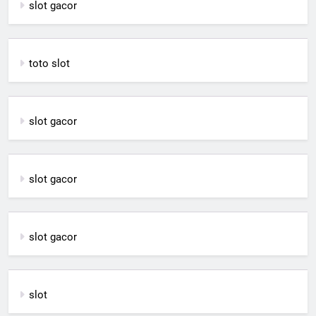
slot gacor
toto slot
slot gacor
slot gacor
slot gacor
slot