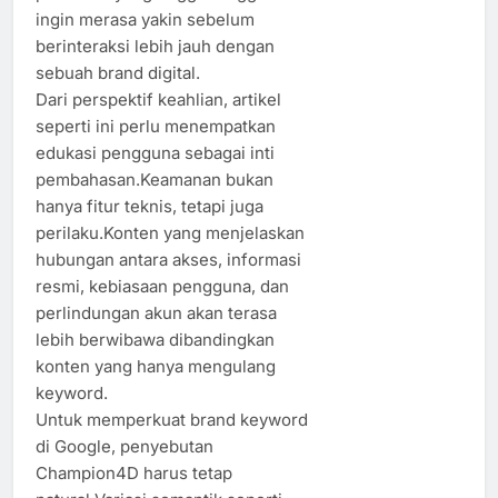
ingin merasa yakin sebelum
berinteraksi lebih jauh dengan
sebuah brand digital.
Dari perspektif keahlian, artikel
seperti ini perlu menempatkan
edukasi pengguna sebagai inti
pembahasan.Keamanan bukan
hanya fitur teknis, tetapi juga
perilaku.Konten yang menjelaskan
hubungan antara akses, informasi
resmi, kebiasaan pengguna, dan
perlindungan akun akan terasa
lebih berwibawa dibandingkan
konten yang hanya mengulang
keyword.
Untuk memperkuat brand keyword
di Google, penyebutan
Champion4D harus tetap