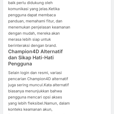
baik perlu didukung oleh
komunikasi yang jelas.Ketika
pengguna dapat membaca
panduan, memahami fitur, dan
menemukan penjelasan keamanan
dengan mudah, mereka akan
merasa lebih siap untuk
berinteraksi dengan brand.
Champion4D Alternatif
dan Sikap Hati-Hati
Pengguna
Selain login dan resmi, variasi
pencarian Champion4D alternatif
juga sering muncul.Kata alternatif
biasanya menunjukkan bahwa
pengguna mencari opsi akses
yang lebih fleksibel.Namun, dalam
konteks keamanan akun,