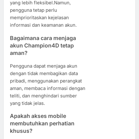
yang lebih fleksibel.Namun,
pengguna tetap perlu
memprioritaskan kejelasan
informasi dan keamanan akun.
Bagaimana cara menjaga
akun Champion4D tetap
aman?
Pengguna dapat menjaga akun
dengan tidak membagikan data
pribadi, menggunakan perangkat
aman, membaca informasi dengan
teliti, dan menghindari sumber
yang tidak jelas.
Apakah akses mobile
membutuhkan perhatian
khusus?