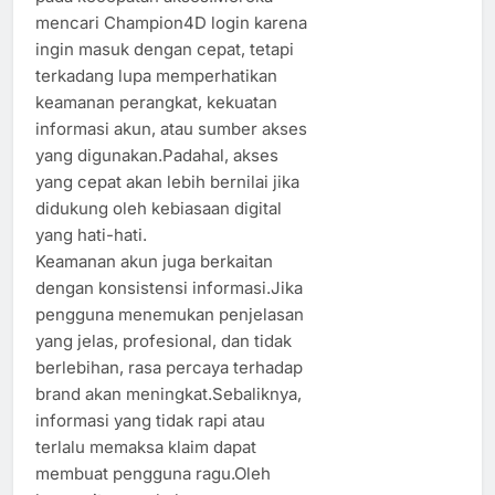
mencari Champion4D login karena
ingin masuk dengan cepat, tetapi
terkadang lupa memperhatikan
keamanan perangkat, kekuatan
informasi akun, atau sumber akses
yang digunakan.Padahal, akses
yang cepat akan lebih bernilai jika
didukung oleh kebiasaan digital
yang hati-hati.
Keamanan akun juga berkaitan
dengan konsistensi informasi.Jika
pengguna menemukan penjelasan
yang jelas, profesional, dan tidak
berlebihan, rasa percaya terhadap
brand akan meningkat.Sebaliknya,
informasi yang tidak rapi atau
terlalu memaksa klaim dapat
membuat pengguna ragu.Oleh