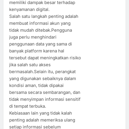
memiliki dampak besar terhadap
kenyamanan digital.
Salah satu langkah penting adalah
membuat informasi akun yang
tidak mudah ditebak.Pengguna
juga perlu menghindari
penggunaan data yang sama di
banyak platform karena hal
tersebut dapat meningkatkan risiko
jika salah satu akses
bermasalah.Selain itu, perangkat
yang digunakan sebaiknya dalam
kondisi aman, tidak dipakai
bersama secara sembarangan, dan
tidak menyimpan informasi sensitif
di tempat terbuka.
Kebiasaan lain yang tidak kalah
penting adalah memeriksa ulang
setiap informasi sebelum