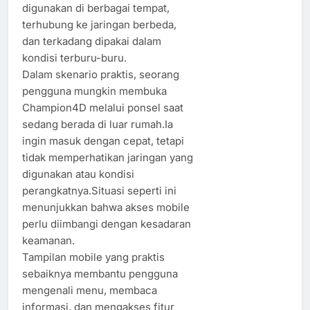
digunakan di berbagai tempat,
terhubung ke jaringan berbeda,
dan terkadang dipakai dalam
kondisi terburu-buru.
Dalam skenario praktis, seorang
pengguna mungkin membuka
Champion4D melalui ponsel saat
sedang berada di luar rumah.Ia
ingin masuk dengan cepat, tetapi
tidak memperhatikan jaringan yang
digunakan atau kondisi
perangkatnya.Situasi seperti ini
menunjukkan bahwa akses mobile
perlu diimbangi dengan kesadaran
keamanan.
Tampilan mobile yang praktis
sebaiknya membantu pengguna
mengenali menu, membaca
informasi, dan mengakses fitur