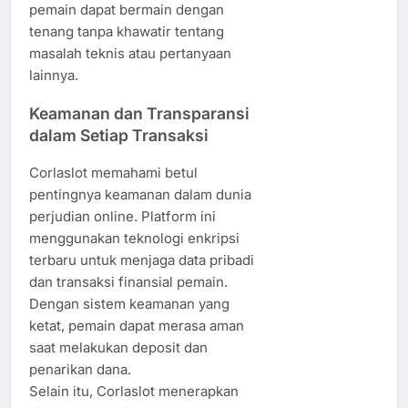
pemain dapat bermain dengan
tenang tanpa khawatir tentang
masalah teknis atau pertanyaan
lainnya.
Keamanan dan Transparansi
dalam Setiap Transaksi
Corlaslot memahami betul
pentingnya keamanan dalam dunia
perjudian online. Platform ini
menggunakan teknologi enkripsi
terbaru untuk menjaga data pribadi
dan transaksi finansial pemain.
Dengan sistem keamanan yang
ketat, pemain dapat merasa aman
saat melakukan deposit dan
penarikan dana.
Selain itu, Corlaslot menerapkan