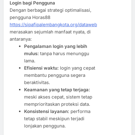
Login bagi Pengguna
Dengan berbagai strategi optimalisasi,
pengguna Horas88
https://sipafipalembangkota.org/dataweb
merasakan sejumlah manfaat nyata, di
antaranya:
Pengalaman login yang lebih
mulus:
tanpa harus menunggu
lama.
Efisiensi waktu:
login yang cepat
membantu pengguna segera
beraktivitas.
Keamanan yang tetap terjaga:
meski akses cepat, sistem tetap
memprioritaskan proteksi data.
Konsistensi layanan:
performa
tetap stabil meskipun terjadi
lonjakan pengguna.