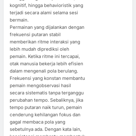
kognitif, hingga behavioristik yang
terjadi secara alami selama sesi
bermain.
Permainan yang dijalankan dengan
frekuensi putaran stabil
memberikan ritme interaksi yang
lebih mudah diprediksi oleh
pemain. Ketika ritme ini tercapai,
otak manusia bekerja lebih efisien
dalam mengenali pola berulang.
Frekuensi yang konstan membantu
pemain mengobservasi hasil
secara sistematis tanpa terganggu
perubahan tempo. Sebaliknya, jika
tempo putaran naik turun, pemain
cenderung kehilangan fokus dan
gagal membaca pola yang
sebetulnya ada. Dengan kata lain,