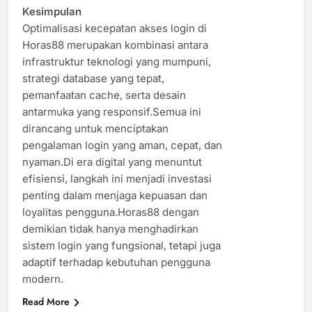
Kesimpulan
Optimalisasi kecepatan akses login di
Horas88 merupakan kombinasi antara
infrastruktur teknologi yang mumpuni,
strategi database yang tepat,
pemanfaatan cache, serta desain
antarmuka yang responsif.Semua ini
dirancang untuk menciptakan
pengalaman login yang aman, cepat, dan
nyaman.Di era digital yang menuntut
efisiensi, langkah ini menjadi investasi
penting dalam menjaga kepuasan dan
loyalitas pengguna.Horas88 dengan
demikian tidak hanya menghadirkan
sistem login yang fungsional, tetapi juga
adaptif terhadap kebutuhan pengguna
modern.
Read More