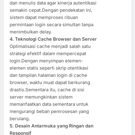
dan menulis data agar kinerja autentikasi
semakin cepat.Dengan pendekatan ini,
sistem dapat memproses ribuan
permintaan login secara simultan tanpa
menimbulkan delay.
4. Teknologi Cache Browser dan Server
Optimalisasi cache menjadi salah satu
strategi efektif dalam mempercepat
login.Dengan menyimpan elemen-
elemen statis seperti skrip otentikasi
dan tampilan halaman login di cache
browser, waktu muat dapat berkurang
drastis.Sementara itu, cache di sisi
server memungkinkan sistem
memanfaatkan data sementara untuk
mengurangi beban pemrosesan yang
berulang.
5. Desain Antarmuka yang Ringan dan
Responsif