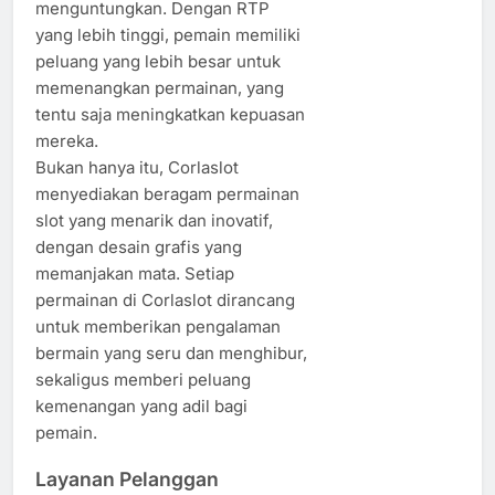
menguntungkan. Dengan RTP
yang lebih tinggi, pemain memiliki
peluang yang lebih besar untuk
memenangkan permainan, yang
tentu saja meningkatkan kepuasan
mereka.
Bukan hanya itu, Corlaslot
menyediakan beragam permainan
slot yang menarik dan inovatif,
dengan desain grafis yang
memanjakan mata. Setiap
permainan di Corlaslot dirancang
untuk memberikan pengalaman
bermain yang seru dan menghibur,
sekaligus memberi peluang
kemenangan yang adil bagi
pemain.
Layanan Pelanggan