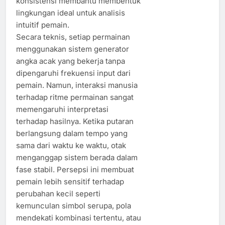
konsistensi membantu membentuk
lingkungan ideal untuk analisis
intuitif pemain.
Secara teknis, setiap permainan
menggunakan sistem generator
angka acak yang bekerja tanpa
dipengaruhi frekuensi input dari
pemain. Namun, interaksi manusia
terhadap ritme permainan sangat
memengaruhi interpretasi
terhadap hasilnya. Ketika putaran
berlangsung dalam tempo yang
sama dari waktu ke waktu, otak
menganggap sistem berada dalam
fase stabil. Persepsi ini membuat
pemain lebih sensitif terhadap
perubahan kecil seperti
kemunculan simbol serupa, pola
mendekati kombinasi tertentu, atau