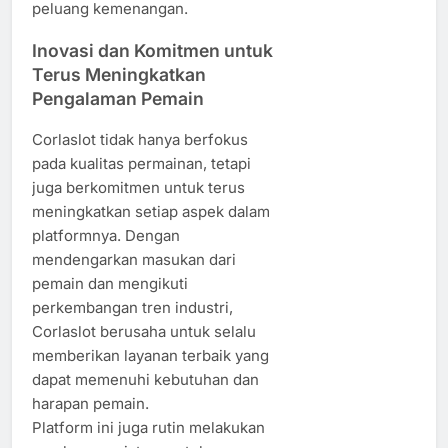
peluang kemenangan.
Inovasi dan Komitmen untuk
Terus Meningkatkan
Pengalaman Pemain
Corlaslot tidak hanya berfokus
pada kualitas permainan, tetapi
juga berkomitmen untuk terus
meningkatkan setiap aspek dalam
platformnya. Dengan
mendengarkan masukan dari
pemain dan mengikuti
perkembangan tren industri,
Corlaslot berusaha untuk selalu
memberikan layanan terbaik yang
dapat memenuhi kebutuhan dan
harapan pemain.
Platform ini juga rutin melakukan