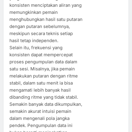
konsisten menciptakan aliran yang
memungkinkan pemain
menghubungkan hasil satu putaran
dengan putaran sebelumnya,
meskipun secara teknis setiap
hasil tetap independen.
Selain itu, frekuensi yang
konsisten dapat mempercepat
proses pengumpulan data dalam
satu sesi. Misalnya, jika pemain
melakukan putaran dengan ritme
stabil, dalam satu menit ia bisa
mengamati lebih banyak hasil
dibanding ritme yang tidak stabil.
Semakin banyak data dikumpulkan,
semakin akurat intuisi pemain
dalam mengenali pola jangka
pendek. Pengumpulan data ini