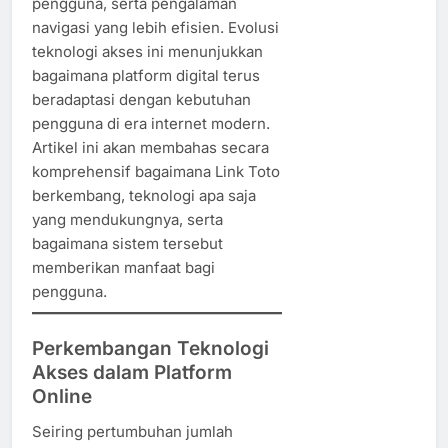
pengguna, serta pengalaman
navigasi yang lebih efisien. Evolusi
teknologi akses ini menunjukkan
bagaimana platform digital terus
beradaptasi dengan kebutuhan
pengguna di era internet modern.
Artikel ini akan membahas secara
komprehensif bagaimana Link Toto
berkembang, teknologi apa saja
yang mendukungnya, serta
bagaimana sistem tersebut
memberikan manfaat bagi
pengguna.
Perkembangan Teknologi
Akses dalam Platform
Online
Seiring pertumbuhan jumlah