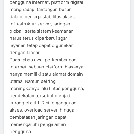
pengguna internet, platform digital
menghadapi tantangan besar
dalam menjaga stabilitas akses.
Infrastruktur server, jaringan
global, serta sistem keamanan
harus terus diperbarui agar
layanan tetap dapat digunakan
dengan lancar.
Pada tahap awal perkembangan
internet, sebuah platform biasanya
hanya memiliki satu alamat domain
utama. Namun seiring
meningkatnya lalu lintas pengguna,
pendekatan tersebut menjadi
kurang efektif. Risiko gangguan
akses, overload server, hingga
pembatasan jaringan dapat
memengaruhi pengalaman
pengguna.