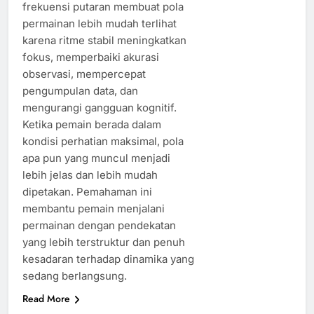
frekuensi putaran membuat pola
permainan lebih mudah terlihat
karena ritme stabil meningkatkan
fokus, memperbaiki akurasi
observasi, mempercepat
pengumpulan data, dan
mengurangi gangguan kognitif.
Ketika pemain berada dalam
kondisi perhatian maksimal, pola
apa pun yang muncul menjadi
lebih jelas dan lebih mudah
dipetakan. Pemahaman ini
membantu pemain menjalani
permainan dengan pendekatan
yang lebih terstruktur dan penuh
kesadaran terhadap dinamika yang
sedang berlangsung.
Read More