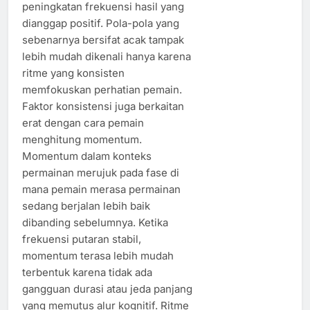
peningkatan frekuensi hasil yang
dianggap positif. Pola-pola yang
sebenarnya bersifat acak tampak
lebih mudah dikenali hanya karena
ritme yang konsisten
memfokuskan perhatian pemain.
Faktor konsistensi juga berkaitan
erat dengan cara pemain
menghitung momentum.
Momentum dalam konteks
permainan merujuk pada fase di
mana pemain merasa permainan
sedang berjalan lebih baik
dibanding sebelumnya. Ketika
frekuensi putaran stabil,
momentum terasa lebih mudah
terbentuk karena tidak ada
gangguan durasi atau jeda panjang
yang memutus alur kognitif. Ritme