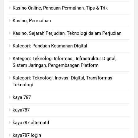
Kasino Online, Panduan Permainan, Tips & Trik
Kasino, Permainan
Kasino, Sejarah Perjudian, Teknologi dalam Perjudian
Kategori: Panduan Keamanan Digital
Kategori: Teknologi Informasi, Infrastruktur Digital,
Sistem Jaringan, Pengembangan Platform
Kategori: Teknologi, Inovasi Digital, Transformasi
Teknologi
kaya 787
kaya787
kaya787 alternatif
kaya787 login