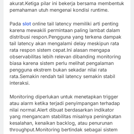
akurat.Ketiga pilar ini bekerja bersama membentuk
pemahaman utuh mengenai kondisi runtime.
Pada
slot
online tail latency memiliki arti penting
karena mewakili permintaan paling lambat dalam
distribusi respon.Pengguna yang terkena dampak
tail latency akan mengalami delay meskipun rata
rata respon sistem cepat.Ini alasan mengapa
observabilitas lebih relevan dibanding monitoring
biasa karena sistem perlu melihat pengalaman
pengguna ekstrem bukan sekadar nilai rata
rata.Semakin rendah tail latency semakin stabil
interaksi.
Monitoring diperlukan untuk menetapkan trigger
atau alarm ketika terjadi penyimpangan terhadap
nilai normal.Alert dibuat berdasarkan indikator
yang mengancam stabilitas misalnya peningkatan
kesalahan, kenaikan backlog, atau penurunan
throughput.Monitoring bertindak sebagai sistem