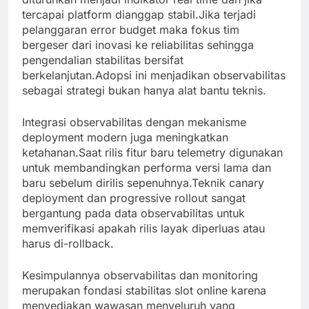
tercapai platform dianggap stabil.Jika terjadi
pelanggaran error budget maka fokus tim
bergeser dari inovasi ke reliabilitas sehingga
pengendalian stabilitas bersifat
berkelanjutan.Adopsi ini menjadikan observabilitas
sebagai strategi bukan hanya alat bantu teknis.
Integrasi observabilitas dengan mekanisme
deployment modern juga meningkatkan
ketahanan.Saat rilis fitur baru telemetry digunakan
untuk membandingkan performa versi lama dan
baru sebelum dirilis sepenuhnya.Teknik canary
deployment dan progressive rollout sangat
bergantung pada data observabilitas untuk
memverifikasi apakah rilis layak diperluas atau
harus di-rollback.
Kesimpulannya observabilitas dan monitoring
merupakan fondasi stabilitas slot online karena
menyediakan wawasan menyeluruh yang