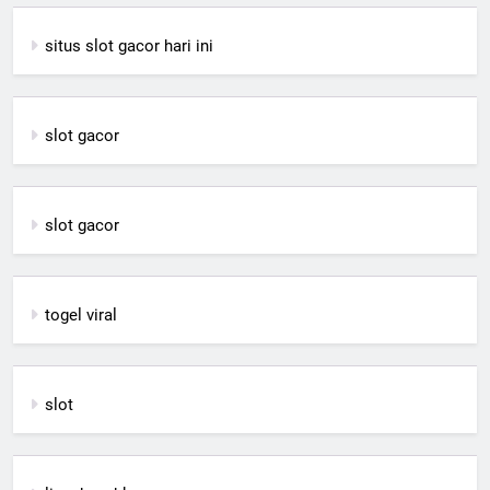
situs slot gacor hari ini
slot gacor
slot gacor
togel viral
slot