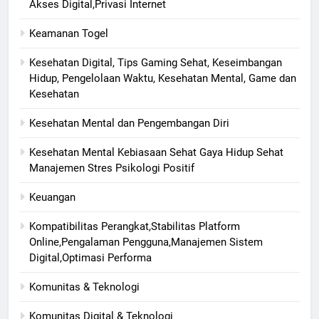
Akses Digital,Privasi Internet
Keamanan Togel
Kesehatan Digital, Tips Gaming Sehat, Keseimbangan
Hidup, Pengelolaan Waktu, Kesehatan Mental, Game dan
Kesehatan
Kesehatan Mental dan Pengembangan Diri
Kesehatan Mental Kebiasaan Sehat Gaya Hidup Sehat
Manajemen Stres Psikologi Positif
Keuangan
Kompatibilitas Perangkat,Stabilitas Platform
Online,Pengalaman Pengguna,Manajemen Sistem
Digital,Optimasi Performa
Komunitas & Teknologi
Komunitas Digital & Teknologi