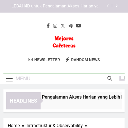
Skip
EDWINSLOT sebagai Brand Digital dengan
to
Identitas yang Konsisten
content
LEBAH4D sebagai Brand Digital dengan Identitas
yang Konsisten
EDWINSLOT untuk Pengalaman Akses Harian
yang Lebih Nyaman dan Terarah
LEBAH4D untuk Pengalaman Akses Harian yang
Lebih Nyaman dan Terarah
Mejores
Temukan Mesin Kopi Terbaik Dengan
EDWINSLOT sebagai Brand Digital dengan
NEWSLETTER
RANDOM NEWS
Identitas yang Konsisten
Cafeteras
Panduan Dan Ulasan Dari Mejores
LEBAH4D sebagai Brand Digital dengan Identitas
Cafeteras. Pilihan Terbaik Untuk Para
yang Konsisten
MENU
Pencinta Kopi.
WINSLOT untuk Pengalaman Akses Harian yang Lebih Nyama
HEADLINES
Weeks Ago
Home
Infrastruktur & Observability