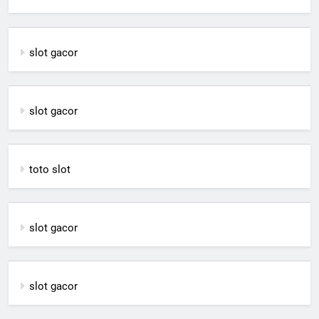
slot gacor
slot gacor
toto slot
slot gacor
slot gacor