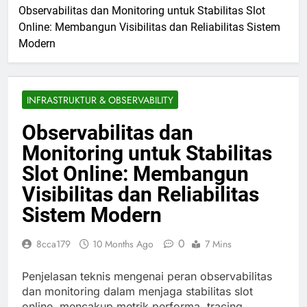
Observabilitas dan Monitoring untuk Stabilitas Slot
Online: Membangun Visibilitas dan Reliabilitas Sistem
Modern
INFRASTRUKTUR & OBSERVABILITY
Observabilitas dan
Monitoring untuk Stabilitas
Slot Online: Membangun
Visibilitas dan Reliabilitas
Sistem Modern
0
8cca179
10 Months Ago
7 Mins
Penjelasan teknis mengenai peran observabilitas
dan monitoring dalam menjaga stabilitas slot
online, mencakup metrik performa, tracing