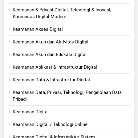
Keamanan & Privasi Digital, Teknologi & Inovasi,
Komunitas Digital Modern
Keamanan Akses Digital
Keamanan Akun dan Aktivitas Digital
Keamanan Akun dan Edukasi Digital
Keamanan Aplikasi & Infrastruktur Digital
Keamanan Data & Infrastruktur Digital
Keamanan Data, Privasi, Teknologi, Pengelolaan Data
Pribadi
Keamanan Digital
Keamanan Digital / Teknologi Online
Keamanan Digital & Infrastruktur Sistem