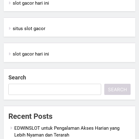
slot gacor hari ini
situs slot gacor
slot gacor hari ini
Search
SEARCH
Recent Posts
EDWINSLOT untuk Pengalaman Akses Harian yang
Lebih Nyaman dan Terarah