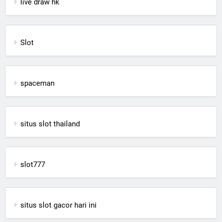
live draw hk
Slot
spaceman
situs slot thailand
slot777
situs slot gacor hari ini