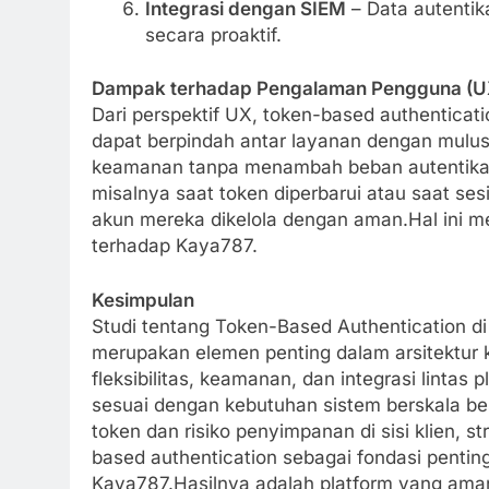
Integrasi dengan SIEM
– Data autentika
secara proaktif.
Dampak terhadap Pengalaman Pengguna (U
Dari perspektif UX, token-based authentica
dapat berpindah antar layanan dengan mulus 
keamanan tanpa menambah beban autentikasi 
misalnya saat token diperbarui atau saat se
akun mereka dikelola dengan aman.Hal ini 
terhadap Kaya787.
Kesimpulan
Studi tentang Token-Based Authentication 
merupakan elemen penting dalam arsitekt
fleksibilitas, keamanan, dan integrasi lintas
sesuai dengan kebutuhan sistem berskala b
token dan risiko penyimpanan di sisi klien, s
based authentication sebagai fondasi pent
Kaya787.Hasilnya adalah platform yang aman