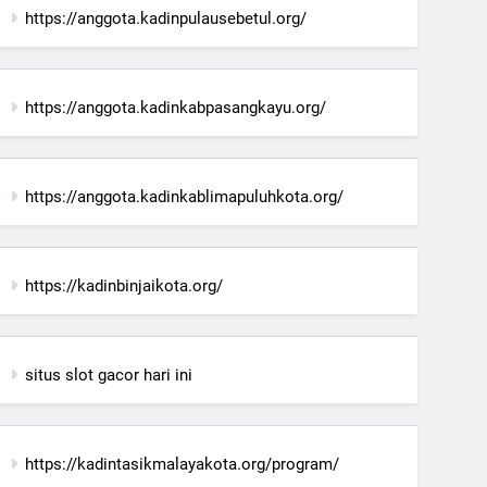
https://anggota.kadinpulausebetul.org/
https://anggota.kadinkabpasangkayu.org/
https://anggota.kadinkablimapuluhkota.org/
https://kadinbinjaikota.org/
situs slot gacor hari ini
https://kadintasikmalayakota.org/program/