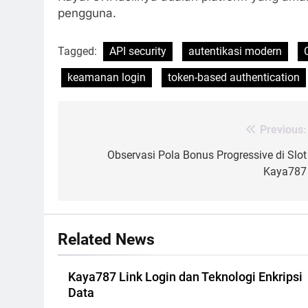
pengguna.
Tagged:
API security
autentikasi modern
keamanan login
token-based authentication
Previous:
Post
navigation
Observasi Pola Bonus Progressive di Slot
Kaya787
Related News
Kaya787 Link Login dan Teknologi Enkripsi
Data