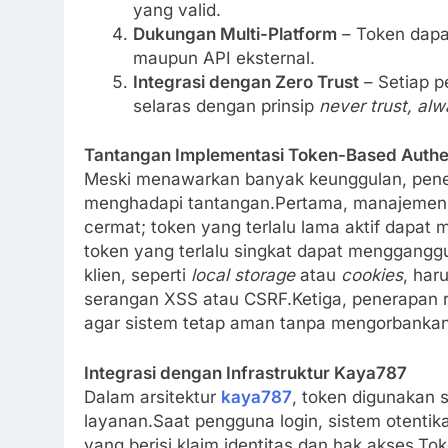
yang valid.
Dukungan Multi-Platform
– Token dapat
maupun API eksternal.
Integrasi dengan Zero Trust
– Setiap p
selaras dengan prinsip
never trust, alw
Tantangan Implementasi Token-Based Authen
Meski menawarkan banyak keunggulan, pener
menghadapi tantangan.Pertama, manajemen 
cermat; token yang terlalu lama aktif dapat
token yang terlalu singkat dapat menggangg
klien, seperti
local storage
atau
cookies
, har
serangan XSS atau CSRF.Ketiga, penerapan 
agar sistem tetap aman tanpa mengorbank
Integrasi dengan Infrastruktur Kaya787
Dalam arsitektur
kaya787
, token digunakan 
layanan.Saat pengguna login, sistem otentik
yang berisi klaim identitas dan hak akses.To