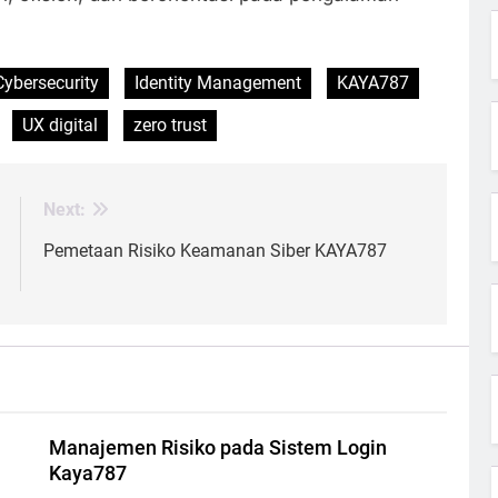
Cybersecurity
Identity Management
KAYA787
UX digital
zero trust
Next:
Pemetaan Risiko Keamanan Siber KAYA787
Manajemen Risiko pada Sistem Login
Kaya787