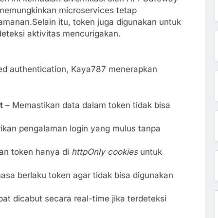
i memungkinkan microservices tetap
eamanan.Selain itu, token juga digunakan untuk
deteksi aktivitas mencurigakan.
ed authentication, Kaya787 menerapkan
t
– Memastikan data dalam token tidak bisa
kan pengalaman login yang mulus tanpa
n token hanya di
httpOnly cookies
untuk
sa berlaku token agar tidak bisa digunakan
at dicabut secara real-time jika terdeteksi