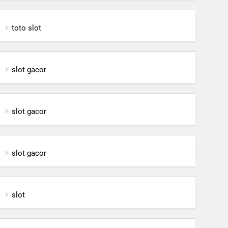
toto slot
slot gacor
slot gacor
slot gacor
slot