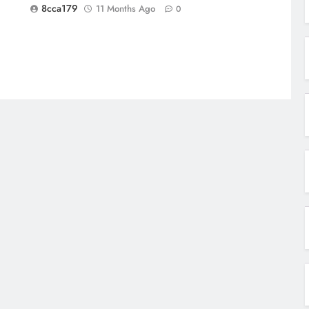
8cca179
11 Months Ago
0