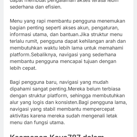
sederhana dan efisien.
Menu yang rapi membantu pengguna menemukan
bagian penting seperti akses akun, pengaturan,
informasi utama, dan bantuan.Jika struktur menu
terlalu rumit, pengguna dapat kehilangan arah dan
membutuhkan waktu lebih lama untuk memahami
platform.Sebaliknya, navigasi yang sederhana
membantu pengguna mencapai tujuan dengan
lebih cepat.
Bagi pengguna baru, navigasi yang mudah
dipahami sangat penting.Mereka belum terbiasa
dengan struktur platform, sehingga membutuhkan
alur yang logis dan konsisten.Bagi pengguna lama,
navigasi yang stabil membantu mempercepat
aktivitas karena mereka sudah mengenali letak
menu dan fungsi utama.