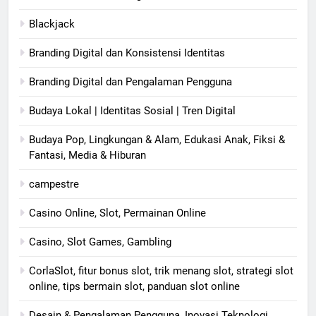
Blackjack
Branding Digital dan Konsistensi Identitas
Branding Digital dan Pengalaman Pengguna
Budaya Lokal | Identitas Sosial | Tren Digital
Budaya Pop, Lingkungan & Alam, Edukasi Anak, Fiksi &
Fantasi, Media & Hiburan
campestre
Casino Online, Slot, Permainan Online
Casino, Slot Games, Gambling
CorlaSlot, fitur bonus slot, trik menang slot, strategi slot
online, tips bermain slot, panduan slot online
Desain & Pengalaman Pengguna, Inovasi Teknologi,