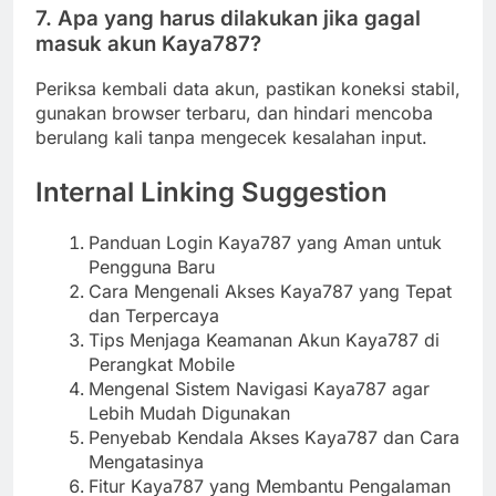
7. Apa yang harus dilakukan jika gagal
masuk akun Kaya787?
Periksa kembali data akun, pastikan koneksi stabil,
gunakan browser terbaru, dan hindari mencoba
berulang kali tanpa mengecek kesalahan input.
Internal Linking Suggestion
Panduan Login Kaya787 yang Aman untuk
Pengguna Baru
Cara Mengenali Akses Kaya787 yang Tepat
dan Terpercaya
Tips Menjaga Keamanan Akun Kaya787 di
Perangkat Mobile
Mengenal Sistem Navigasi Kaya787 agar
Lebih Mudah Digunakan
Penyebab Kendala Akses Kaya787 dan Cara
Mengatasinya
Fitur Kaya787 yang Membantu Pengalaman