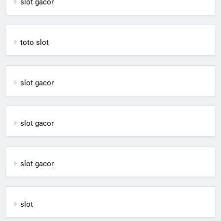
slot gacor
toto slot
slot gacor
slot gacor
slot gacor
slot