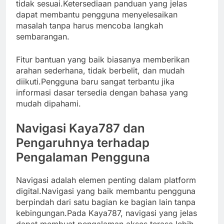
tidak sesuai.Ketersediaan panduan yang jelas
dapat membantu pengguna menyelesaikan
masalah tanpa harus mencoba langkah
sembarangan.
Fitur bantuan yang baik biasanya memberikan
arahan sederhana, tidak berbelit, dan mudah
diikuti.Pengguna baru sangat terbantu jika
informasi dasar tersedia dengan bahasa yang
mudah dipahami.
Navigasi Kaya787 dan
Pengaruhnya terhadap
Pengalaman Pengguna
Navigasi adalah elemen penting dalam platform
digital.Navigasi yang baik membantu pengguna
berpindah dari satu bagian ke bagian lain tanpa
kebingungan.Pada Kaya787, navigasi yang jelas
dapat membuat pengalaman akses terasa lebih