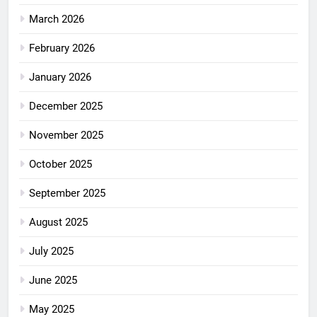
March 2026
February 2026
January 2026
December 2025
November 2025
October 2025
September 2025
August 2025
July 2025
June 2025
May 2025