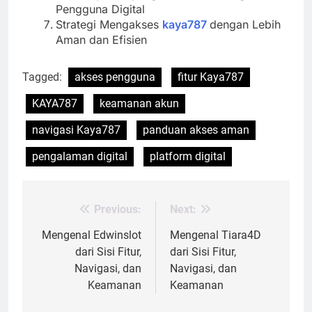
Pengguna Digital
Strategi Mengakses
kaya787
dengan Lebih
Aman dan Efisien
Tagged:
akses pengguna
fitur Kaya787
KAYA787
keamanan akun
navigasi Kaya787
panduan akses aman
pengalaman digital
platform digital
Previous:
Next:
Post
navigation
Mengenal Edwinslot
Mengenal Tiara4D
dari Sisi Fitur,
dari Sisi Fitur,
Navigasi, dan
Navigasi, dan
Keamanan
Keamanan