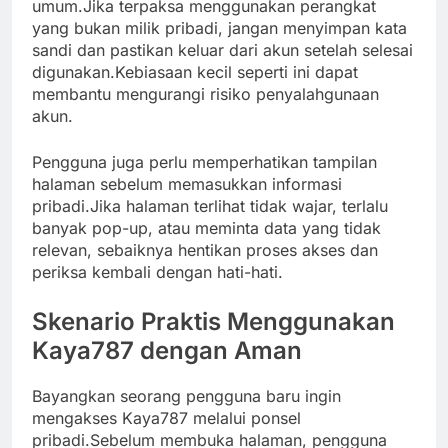
umum.Jika terpaksa menggunakan perangkat
yang bukan milik pribadi, jangan menyimpan kata
sandi dan pastikan keluar dari akun setelah selesai
digunakan.Kebiasaan kecil seperti ini dapat
membantu mengurangi risiko penyalahgunaan
akun.
Pengguna juga perlu memperhatikan tampilan
halaman sebelum memasukkan informasi
pribadi.Jika halaman terlihat tidak wajar, terlalu
banyak pop-up, atau meminta data yang tidak
relevan, sebaiknya hentikan proses akses dan
periksa kembali dengan hati-hati.
Skenario Praktis Menggunakan
Kaya787 dengan Aman
Bayangkan seorang pengguna baru ingin
mengakses Kaya787 melalui ponsel
pribadi.Sebelum membuka halaman, pengguna