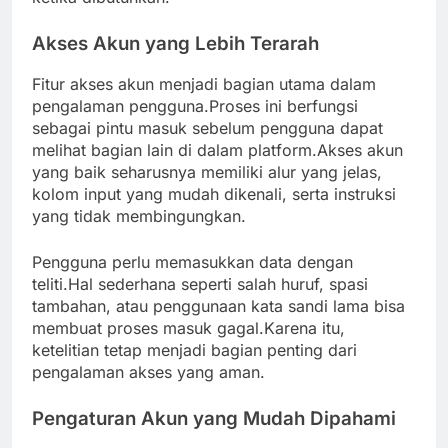
Akses Akun yang Lebih Terarah
Fitur akses akun menjadi bagian utama dalam
pengalaman pengguna.Proses ini berfungsi
sebagai pintu masuk sebelum pengguna dapat
melihat bagian lain di dalam platform.Akses akun
yang baik seharusnya memiliki alur yang jelas,
kolom input yang mudah dikenali, serta instruksi
yang tidak membingungkan.
Pengguna perlu memasukkan data dengan
teliti.Hal sederhana seperti salah huruf, spasi
tambahan, atau penggunaan kata sandi lama bisa
membuat proses masuk gagal.Karena itu,
ketelitian tetap menjadi bagian penting dari
pengalaman akses yang aman.
Pengaturan Akun yang Mudah Dipahami