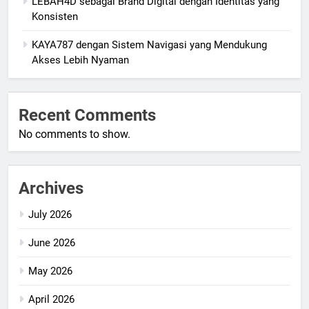
LEBAH4D sebagai Brand Digital dengan Identitas yang
Konsisten
KAYA787 dengan Sistem Navigasi yang Mendukung
Akses Lebih Nyaman
Recent Comments
No comments to show.
Archives
July 2026
June 2026
May 2026
April 2026