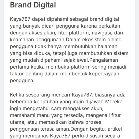
Brand Digital
Kaya787 dapat dipahami sebagai brand digital
yang banyak dicari pengguna karena berkaitan
dengan akses akun, fitur platform, navigasi, dan
keamanan penggunaan.Dalam ekosistem online,
pengguna tidak hanya membutuhkan halaman
yang bisa dibuka, tetapi juga membutuhkan sistem
yang mudah dipahami sejak awal.Pengalaman
pertama ketika membuka platform sering menjadi
faktor penting dalam membentuk kepercayaan
pengguna.
Ketika seseorang mencari Kaya787, biasanya ada
beberapa kebutuhan yang ingin dijawab.Mereka
ingin mengetahui cara mengakses akun,
memahami menu yang tersedia, mengenali fitur
utama, atau memastikan bahwa proses
penggunaan terasa aman.Dengan begitu, artikel
yang membahas Kaya787 perlu disusun secara