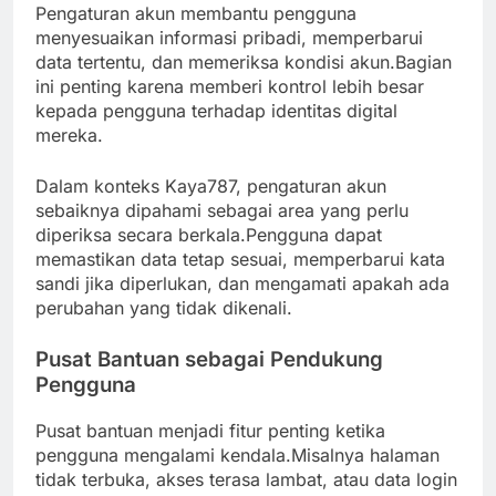
Pengaturan akun membantu pengguna
menyesuaikan informasi pribadi, memperbarui
data tertentu, dan memeriksa kondisi akun.Bagian
ini penting karena memberi kontrol lebih besar
kepada pengguna terhadap identitas digital
mereka.
Dalam konteks Kaya787, pengaturan akun
sebaiknya dipahami sebagai area yang perlu
diperiksa secara berkala.Pengguna dapat
memastikan data tetap sesuai, memperbarui kata
sandi jika diperlukan, dan mengamati apakah ada
perubahan yang tidak dikenali.
Pusat Bantuan sebagai Pendukung
Pengguna
Pusat bantuan menjadi fitur penting ketika
pengguna mengalami kendala.Misalnya halaman
tidak terbuka, akses terasa lambat, atau data login