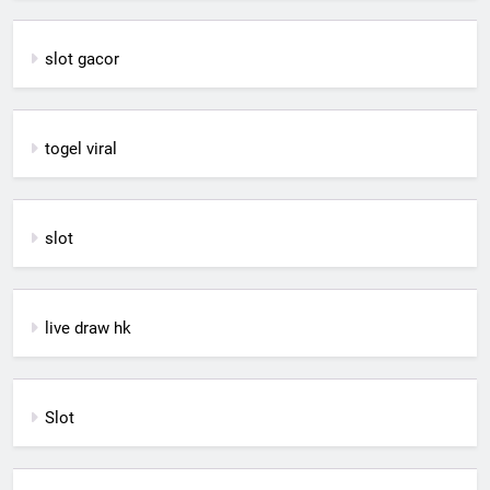
slot gacor
togel viral
slot
live draw hk
Slot