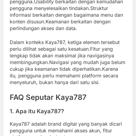
pengguna.Usability berkaitan dengan kemudahan
pengguna menyelesaikan tindakan.Struktur
informasi berkaitan dengan bagaimana menu dan
konten disusun.Keamanan berkaitan dengan
perlindungan akses dan data.
Dalam konteks Kaya787, ketiga elemen tersebut
perlu dilihat sebagai satu kesatuan.Fitur yang
lengkap tidak akan maksimal jika navigasinya
membingungkan.Navigasi yang mudah juga belum
cukup jika keamanan tidak diperhatikan.Karena
itu, pengguna perlu memahami platform secara
menyeluruh, bukan hanya dari satu sisi.
FAQ Seputar Kaya787
1. Apa itu Kaya787?
Kaya787 adalah brand digital yang banyak dicari
pengguna untuk memahami akses akun, fitur