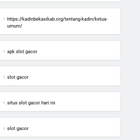
https://kadinbekasikab.org/tentang-kadin/ketua-
umum/
apk slot gacor
slot gacor
situs slot gacor hari ini
slot gacor