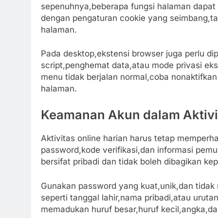
sepenuhnya,beberapa fungsi halaman dapat 
dengan pengaturan cookie yang seimbang,ta
halaman.
Pada desktop,ekstensi browser juga perlu di
script,penghemat data,atau mode privasi e
menu tidak berjalan normal,coba nonaktifkan
halaman.
Keamanan Akun dalam Aktivit
Aktivitas online harian harus tetap memper
password,kode verifikasi,dan informasi pemuli
bersifat pribadi dan tidak boleh dibagikan ke
Gunakan password yang kuat,unik,dan tidak 
seperti tanggal lahir,nama pribadi,atau uru
memadukan huruf besar,huruf kecil,angka,da