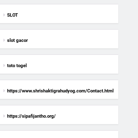
SLOT
slot gacor
toto togel
https://www.shrishaktigrahudyog.com/Contact.html
https://sipafijantho.org/