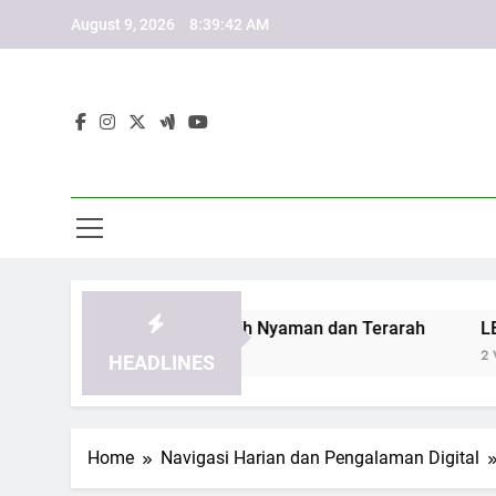
Skip
August 9, 2026
8:39:43 AM
to
content
Mej
Temukan Me
Harian yang Lebih Nyaman dan Terarah
LEBAH4D untu
2 Weeks Ago
HEADLINES
Home
Navigasi Harian dan Pengalaman Digital