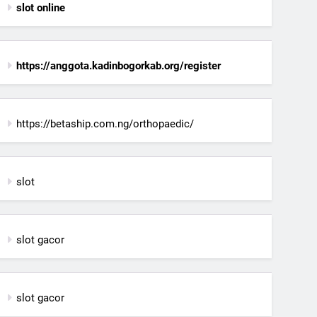
slot online
https://anggota.kadinbogorkab.org/register
https://betaship.com.ng/orthopaedic/
slot
slot gacor
slot gacor