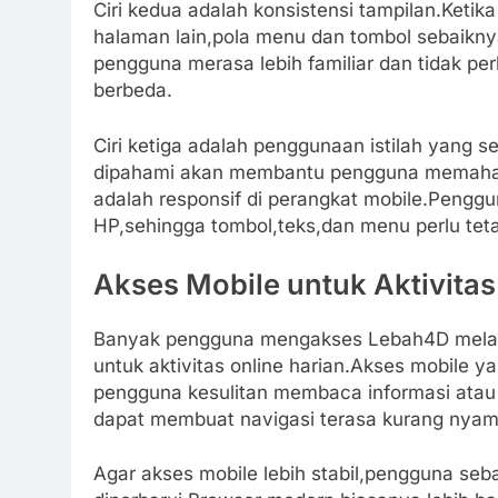
Ciri kedua adalah konsistensi tampilan.Keti
halaman lain,pola menu dan tombol sebaikny
pengguna merasa lebih familiar dan tidak per
berbeda.
Ciri ketiga adalah penggunaan istilah yan
dipahami akan membantu pengguna memahami
adalah responsif di perangkat mobile.Pengg
HP,sehingga tombol,teks,dan menu perlu teta
Akses Mobile untuk Aktivitas
Banyak pengguna mengakses Lebah4D melalui 
untuk aktivitas online harian.Akses mobile y
pengguna kesulitan membaca informasi atau
dapat membuat navigasi terasa kurang nyam
Agar akses mobile lebih stabil,pengguna se