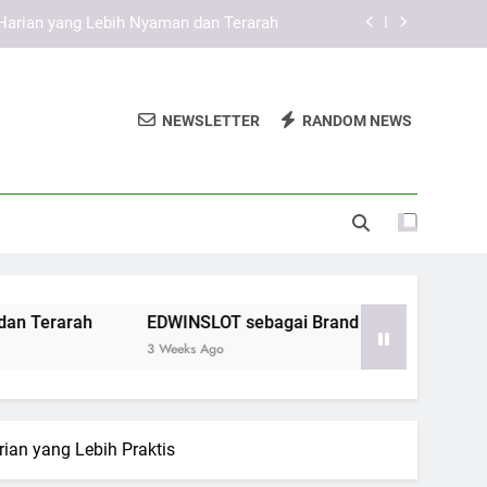
arian yang Lebih Nyaman dan Terarah
ital dengan Identitas yang Konsisten
gital dengan Identitas yang Konsisten
NEWSLETTER
RANDOM NEWS
rian yang Lebih Nyaman dan Terarah
eteras. Pilihan Terbaik Untuk Para Pencinta Kopi.
arian yang Lebih Nyaman dan Terarah
ital dengan Identitas yang Konsisten
gital dengan Identitas yang Konsisten
EDWINSLOT sebagai Brand Digital dengan Identitas yan
3 Weeks Ago
ian yang Lebih Praktis