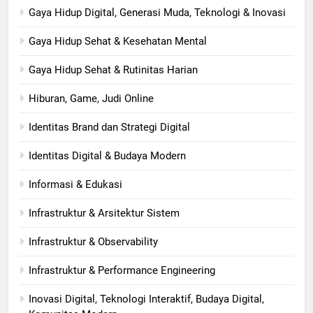
Gaya Hidup Digital, Generasi Muda, Teknologi & Inovasi
Gaya Hidup Sehat & Kesehatan Mental
Gaya Hidup Sehat & Rutinitas Harian
Hiburan, Game, Judi Online
Identitas Brand dan Strategi Digital
Identitas Digital & Budaya Modern
Informasi & Edukasi
Infrastruktur & Arsitektur Sistem
Infrastruktur & Observability
Infrastruktur & Performance Engineering
Inovasi Digital, Teknologi Interaktif, Budaya Digital,