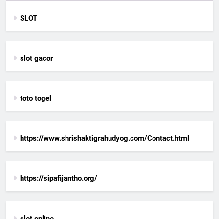
SLOT
slot gacor
toto togel
https://www.shrishaktigrahudyog.com/Contact.html
https://sipafijantho.org/
slot online