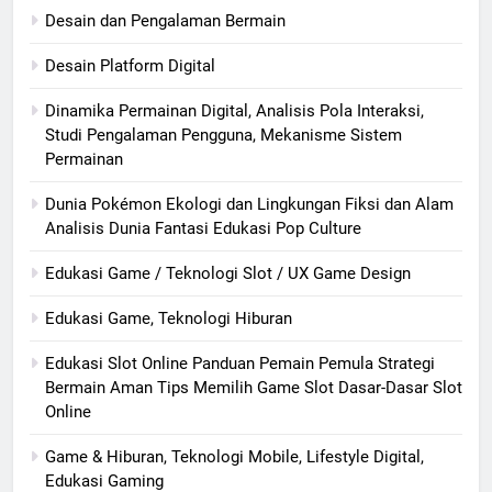
Desain dan Pengalaman Bermain
Desain Platform Digital
Dinamika Permainan Digital, Analisis Pola Interaksi,
Studi Pengalaman Pengguna, Mekanisme Sistem
Permainan
Dunia Pokémon Ekologi dan Lingkungan Fiksi dan Alam
Analisis Dunia Fantasi Edukasi Pop Culture
Edukasi Game / Teknologi Slot / UX Game Design
Edukasi Game, Teknologi Hiburan
Edukasi Slot Online Panduan Pemain Pemula Strategi
Bermain Aman Tips Memilih Game Slot Dasar-Dasar Slot
Online
Game & Hiburan, Teknologi Mobile, Lifestyle Digital,
Edukasi Gaming