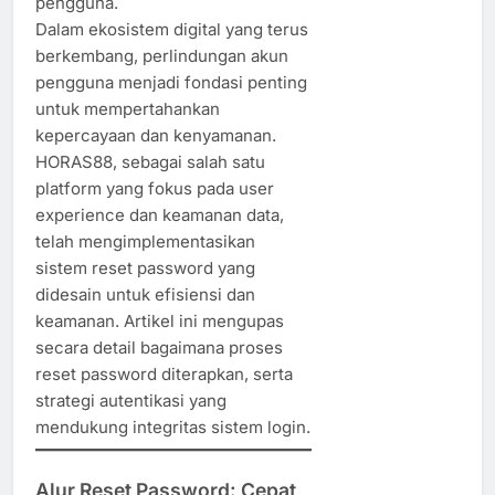
pengguna.
Dalam ekosistem digital yang terus
berkembang, perlindungan akun
pengguna menjadi fondasi penting
untuk mempertahankan
kepercayaan dan kenyamanan.
HORAS88, sebagai salah satu
platform yang fokus pada user
experience dan keamanan data,
telah mengimplementasikan
sistem reset password yang
didesain untuk efisiensi dan
keamanan. Artikel ini mengupas
secara detail bagaimana proses
reset password diterapkan, serta
strategi autentikasi yang
mendukung integritas sistem login.
Alur Reset Password: Cepat,