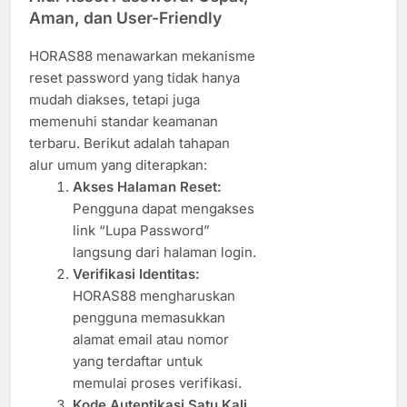
Aman, dan User-Friendly
HORAS88 menawarkan mekanisme
reset password yang tidak hanya
mudah diakses, tetapi juga
memenuhi standar keamanan
terbaru. Berikut adalah tahapan
alur umum yang diterapkan:
Akses Halaman Reset:
Pengguna dapat mengakses
link “Lupa Password”
langsung dari halaman login.
Verifikasi Identitas:
HORAS88 mengharuskan
pengguna memasukkan
alamat email atau nomor
yang terdaftar untuk
memulai proses verifikasi.
Kode Autentikasi Satu Kali