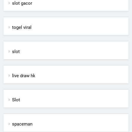
slot gacor
togel viral
slot
live draw hk
Slot
spaceman