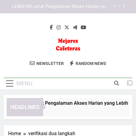
Skip
EDWINSLOT sebagai Brand Digital dengan
to
Identitas yang Konsisten
content
LEBAH4D sebagai Brand Digital dengan Identitas
yang Konsisten
EDWINSLOT untuk Pengalaman Akses Harian
yang Lebih Nyaman dan Terarah
LEBAH4D untuk Pengalaman Akses Harian yang
Lebih Nyaman dan Terarah
Mejores
Temukan Mesin Kopi Terbaik Dengan
EDWINSLOT sebagai Brand Digital dengan
NEWSLETTER
RANDOM NEWS
Identitas yang Konsisten
Cafeteras
Panduan Dan Ulasan Dari Mejores
LEBAH4D sebagai Brand Digital dengan Identitas
Cafeteras. Pilihan Terbaik Untuk Para
yang Konsisten
MENU
Pencinta Kopi.
DWINSLOT untuk Pengalaman Akses Harian yang Lebih Nyama
HEADLINES
Weeks Ago
Home
verifikasi dua langkah