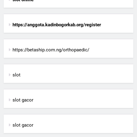
https://anggota.kadinbogorkab.org/register
https://betaship.com.ng/orthopaedic/
slot
slot gacor
slot gacor