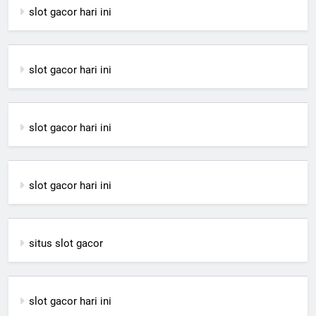
slot gacor hari ini
slot gacor hari ini
slot gacor hari ini
slot gacor hari ini
situs slot gacor
slot gacor hari ini