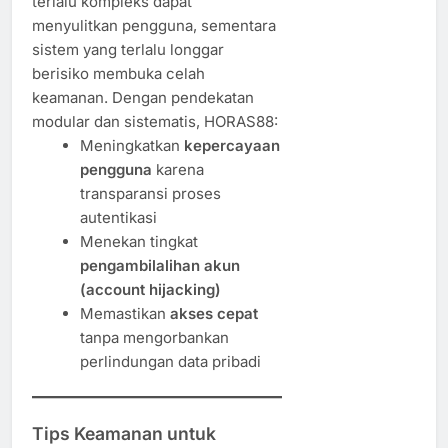
terlalu kompleks dapat
menyulitkan pengguna, sementara
sistem yang terlalu longgar
berisiko membuka celah
keamanan. Dengan pendekatan
modular dan sistematis, HORAS88:
Meningkatkan
kepercayaan
pengguna
karena
transparansi proses
autentikasi
Menekan tingkat
pengambilalihan akun
(account hijacking)
Memastikan
akses cepat
tanpa mengorbankan
perlindungan data pribadi
Tips Keamanan untuk