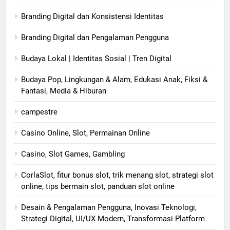
Branding Digital dan Konsistensi Identitas
Branding Digital dan Pengalaman Pengguna
Budaya Lokal | Identitas Sosial | Tren Digital
Budaya Pop, Lingkungan & Alam, Edukasi Anak, Fiksi &
Fantasi, Media & Hiburan
campestre
Casino Online, Slot, Permainan Online
Casino, Slot Games, Gambling
CorlaSlot, fitur bonus slot, trik menang slot, strategi slot
online, tips bermain slot, panduan slot online
Desain & Pengalaman Pengguna, Inovasi Teknologi,
Strategi Digital, UI/UX Modern, Transformasi Platform