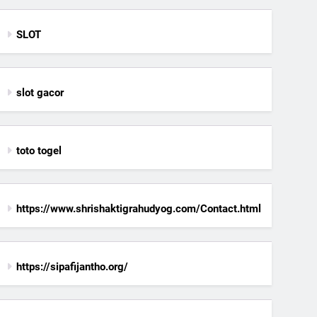
SLOT
slot gacor
toto togel
https://www.shrishaktigrahudyog.com/Contact.html
https://sipafijantho.org/