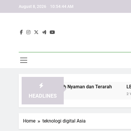
Skip
August 8, 2026
10:54:45 AM
to
content
Mej
Temukan Me
es Harian yang Lebih Nyaman dan Terarah
LEBAH4D u
2 Weeks Ago
HEADLINES
Home
teknologi digital Asia