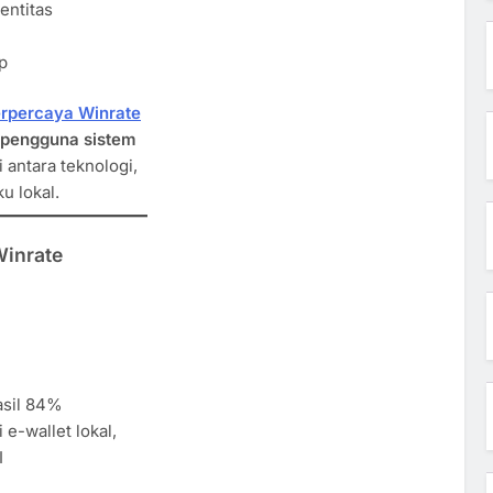
entitas
p
erpercaya Winrate
 pengguna sistem
antara teknologi,
u lokal.
Winrate
asil 84%
 e-wallet lokal,
I