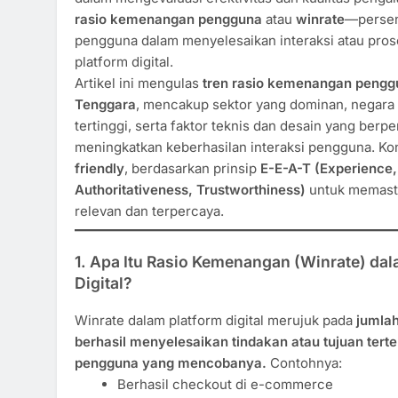
rasio kemenangan pengguna
atau
winrate
—persen
pengguna dalam menyelesaikan interaksi atau pros
platform digital.
Artikel ini mengulas
tren rasio kemenangan penggun
Tenggara
, mencakup sektor yang dominan, negara
tertinggi, serta faktor teknis dan desain yang berp
meningkatkan keberhasilan interaksi pengguna. K
friendly
, berdasarkan prinsip
E-E-A-T (Experience,
Authoritativeness, Trustworthiness)
untuk memasti
relevan dan terpercaya.
1. Apa Itu Rasio Kemenangan (Winrate) da
Digital?
Winrate dalam platform digital merujuk pada
jumla
berhasil menyelesaikan tindakan atau tujuan terte
pengguna yang mencobanya.
Contohnya:
Berhasil checkout di e-commerce