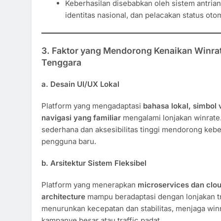
Keberhasilan disebabkan oleh sistem antrian d
identitas nasional, dan pelacakan status oto
3. Faktor yang Mendorong Kenaikan Winrat
Tenggara
a.
Desain UI/UX Lokal
Platform yang mengadaptasi
bahasa lokal, simbol 
navigasi yang familiar
mengalami lonjakan winrate
sederhana dan aksesibilitas tinggi mendorong keber
pengguna baru.
b.
Arsitektur Sistem Fleksibel
Platform yang menerapkan
microservices dan clo
architecture
mampu beradaptasi dengan lonjakan tr
menurunkan kecepatan dan stabilitas, menjaga winr
kampanye besar atau traffic padat.