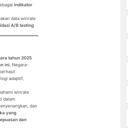
sebagai
indikator
akan data winrate
idasi A/B testing
gara tahun 2025
n ini.
Negara-
berhasil
gi adaptif,
mahami winrate
ti dalam
menyenangkan, dan
eka yang
kepuasan dan