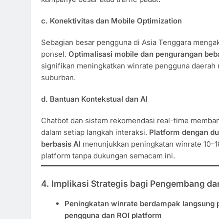
c.
Konektivitas dan Mobile Optimization
Sebagian besar pengguna di Asia Tenggara mengak
ponsel.
Optimalisasi mobile dan pengurangan beb
signifikan meningkatkan winrate pengguna daerah 
suburban.
d.
Bantuan Kontekstual dan AI
Chatbot dan sistem rekomendasi real-time memba
dalam setiap langkah interaksi.
Platform dengan du
berbasis AI
menunjukkan peningkatan winrate 10–
platform tanpa dukungan semacam ini.
4. Implikasi Strategis bagi Pengembang d
Peningkatan winrate berdampak langsung p
pengguna dan ROI platform