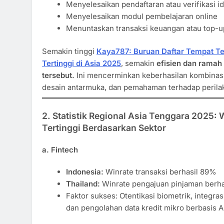
Menyelesaikan pendaftaran atau verifikasi id
Menyelesaikan modul pembelajaran online
Menuntaskan transaksi keuangan atau top-u
Semakin tinggi
Kaya787: Buruan Daftar Tempat T
Tertinggi di Asia 2025
, semakin
efisien dan ramah
tersebut.
Ini mencerminkan keberhasilan kombinasi 
desain antarmuka, dan pemahaman terhadap perilak
2. Statistik Regional Asia Tenggara 2025: 
Tertinggi Berdasarkan Sektor
a.
Fintech
Indonesia:
Winrate transaksi berhasil 89%
Thailand:
Winrate pengajuan pinjaman berh
Faktor sukses: Otentikasi biometrik, integrasi
dan pengolahan data kredit mikro berbasis A