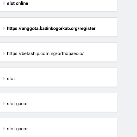
slot online
https://anggota.kadinbogorkab.org/register
https://betaship.com.ng/orthopaedic/
slot
slot gacor
slot gacor