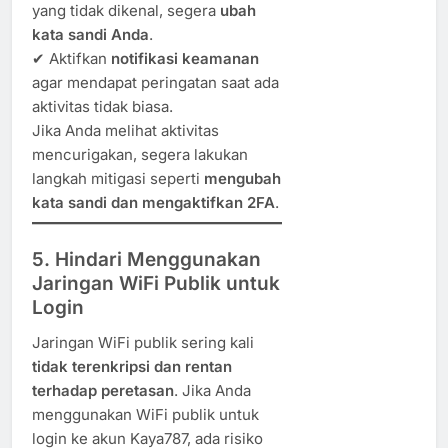
yang tidak dikenal, segera
ubah
kata sandi Anda
.
✔ Aktifkan
notifikasi keamanan
agar mendapat peringatan saat ada
aktivitas tidak biasa.
Jika Anda melihat aktivitas
mencurigakan, segera lakukan
langkah mitigasi seperti
mengubah
kata sandi dan mengaktifkan 2FA
.
5. Hindari Menggunakan
Jaringan WiFi Publik untuk
Login
Jaringan WiFi publik sering kali
tidak terenkripsi dan rentan
terhadap peretasan
. Jika Anda
menggunakan WiFi publik untuk
login ke akun Kaya787, ada risiko