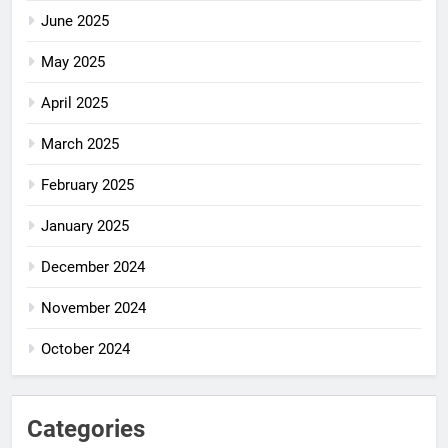
June 2025
May 2025
April 2025
March 2025
February 2025
January 2025
December 2024
November 2024
October 2024
Categories