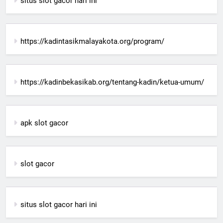
situs slot gacor hari ini
https://kadintasikmalayakota.org/program/
https://kadinbekasikab.org/tentang-kadin/ketua-umum/
apk slot gacor
slot gacor
situs slot gacor hari ini