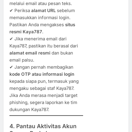
melalui email atau pesan teks.
✔ Periksa
alamat URL
sebelum
memasukkan informasi login.
Pastikan Anda mengakses
situs
resmi Kaya787
.
✔ Jika menerima email dari
Kaya787, pastikan itu berasal dari
alamat email resmi
dan bukan
email palsu.
✔ Jangan pernah membagikan
kode OTP atau informasi login
kepada siapa pun, termasuk yang
mengaku sebagai staf Kaya787.
Jika Anda merasa menjadi target
phishing, segera laporkan ke tim
dukungan Kaya787.
4. Pantau Aktivitas Akun