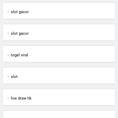
slot gacor
slot gacor
togel viral
slot
live draw hk