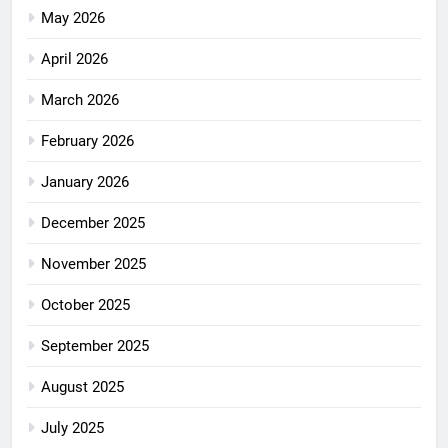
May 2026
April 2026
March 2026
February 2026
January 2026
December 2025
November 2025
October 2025
September 2025
August 2025
July 2025