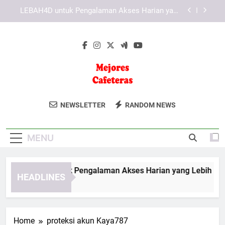
Skip
EDWINSLOT sebagai Brand Digital dengan
to
Identitas yang Konsisten
content
LEBAH4D sebagai Brand Digital dengan Identitas
yang Konsisten
EDWINSLOT untuk Pengalaman Akses Harian
yang Lebih Nyaman dan Terarah
LEBAH4D untuk Pengalaman Akses Harian yang
Lebih Nyaman dan Terarah
Mejores
Temukan Mesin Kopi Terbaik Dengan
EDWINSLOT sebagai Brand Digital dengan
NEWSLETTER
RANDOM NEWS
Identitas yang Konsisten
Cafeteras
Panduan Dan Ulasan Dari Mejores
LEBAH4D sebagai Brand Digital dengan Identitas
Cafeteras. Pilihan Terbaik Untuk Para
yang Konsisten
MENU
Pencinta Kopi.
DWINSLOT untuk Pengalaman Akses Harian yang Lebih Nyama
HEADLINES
Weeks Ago
Home
proteksi akun Kaya787