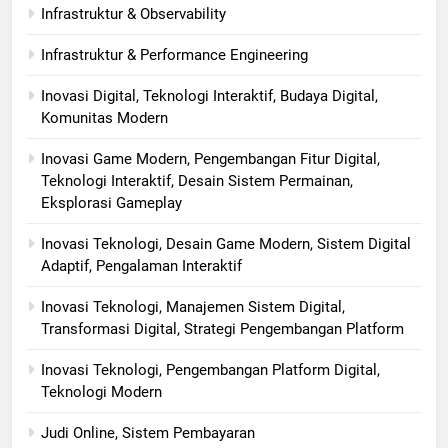
Infrastruktur & Observability
Infrastruktur & Performance Engineering
Inovasi Digital, Teknologi Interaktif, Budaya Digital,
Komunitas Modern
Inovasi Game Modern, Pengembangan Fitur Digital,
Teknologi Interaktif, Desain Sistem Permainan,
Eksplorasi Gameplay
Inovasi Teknologi, Desain Game Modern, Sistem Digital
Adaptif, Pengalaman Interaktif
Inovasi Teknologi, Manajemen Sistem Digital,
Transformasi Digital, Strategi Pengembangan Platform
Inovasi Teknologi, Pengembangan Platform Digital,
Teknologi Modern
Judi Online, Sistem Pembayaran