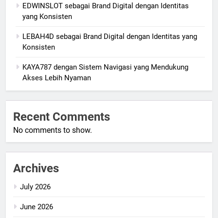
EDWINSLOT sebagai Brand Digital dengan Identitas
yang Konsisten
LEBAH4D sebagai Brand Digital dengan Identitas yang
Konsisten
KAYA787 dengan Sistem Navigasi yang Mendukung
Akses Lebih Nyaman
Recent Comments
No comments to show.
Archives
July 2026
June 2026