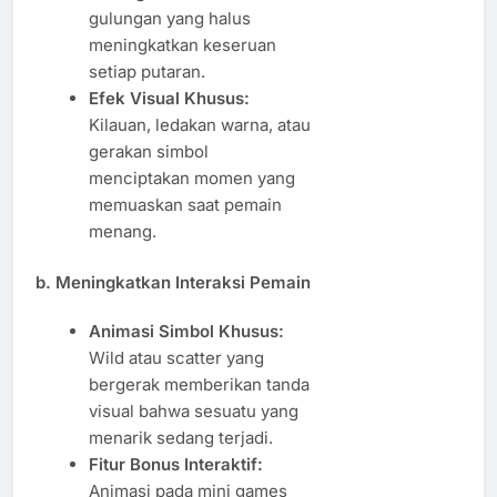
gulungan yang halus
meningkatkan keseruan
setiap putaran.
Efek Visual Khusus:
Kilauan, ledakan warna, atau
gerakan simbol
menciptakan momen yang
memuaskan saat pemain
menang.
b. Meningkatkan Interaksi Pemain
Animasi Simbol Khusus:
Wild atau scatter yang
bergerak memberikan tanda
visual bahwa sesuatu yang
menarik sedang terjadi.
Fitur Bonus Interaktif:
Animasi pada mini games