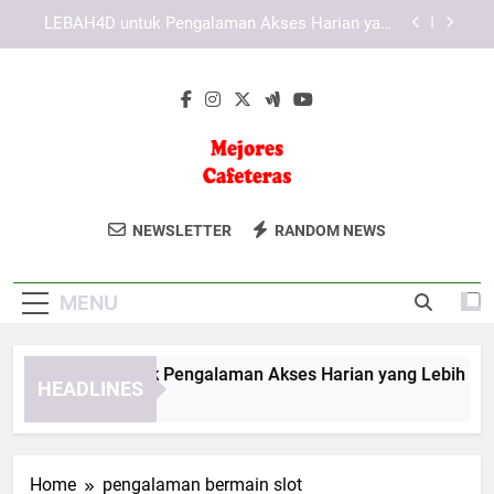
Skip
EDWINSLOT sebagai Brand Digital dengan
to
Identitas yang Konsisten
content
LEBAH4D sebagai Brand Digital dengan Identitas
yang Konsisten
EDWINSLOT untuk Pengalaman Akses Harian
yang Lebih Nyaman dan Terarah
LEBAH4D untuk Pengalaman Akses Harian yang
Lebih Nyaman dan Terarah
Mejores
Temukan Mesin Kopi Terbaik Dengan
EDWINSLOT sebagai Brand Digital dengan
NEWSLETTER
RANDOM NEWS
Identitas yang Konsisten
Cafeteras
Panduan Dan Ulasan Dari Mejores
LEBAH4D sebagai Brand Digital dengan Identitas
Cafeteras. Pilihan Terbaik Untuk Para
yang Konsisten
MENU
Pencinta Kopi.
DWINSLOT untuk Pengalaman Akses Harian yang Lebih Nyama
HEADLINES
Weeks Ago
Home
pengalaman bermain slot