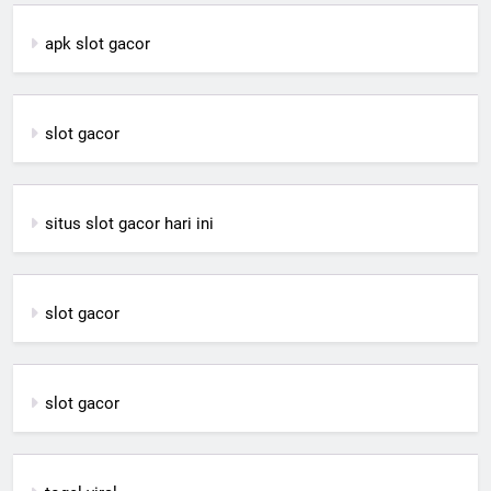
apk slot gacor
slot gacor
situs slot gacor hari ini
slot gacor
slot gacor