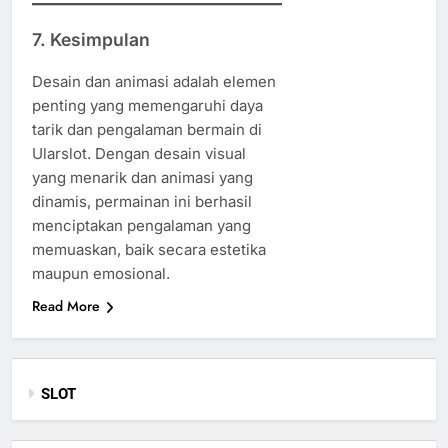
7. Kesimpulan
Desain dan animasi adalah elemen
penting yang memengaruhi daya
tarik dan pengalaman bermain di
Ularslot. Dengan desain visual
yang menarik dan animasi yang
dinamis, permainan ini berhasil
menciptakan pengalaman yang
memuaskan, baik secara estetika
maupun emosional.
Read More
SLOT