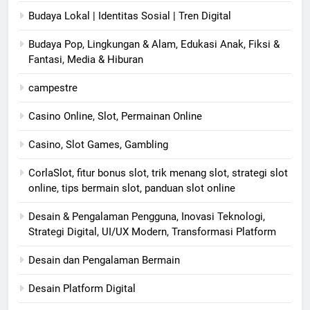
Budaya Lokal | Identitas Sosial | Tren Digital
Budaya Pop, Lingkungan & Alam, Edukasi Anak, Fiksi &
Fantasi, Media & Hiburan
campestre
Casino Online, Slot, Permainan Online
Casino, Slot Games, Gambling
CorlaSlot, fitur bonus slot, trik menang slot, strategi slot
online, tips bermain slot, panduan slot online
Desain & Pengalaman Pengguna, Inovasi Teknologi,
Strategi Digital, UI/UX Modern, Transformasi Platform
Desain dan Pengalaman Bermain
Desain Platform Digital