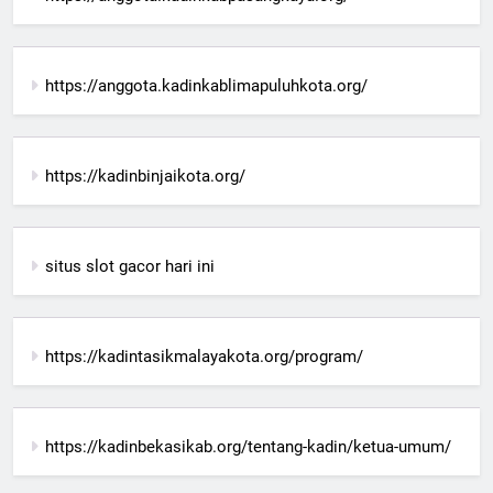
https://anggota.kadinkablimapuluhkota.org/
https://kadinbinjaikota.org/
situs slot gacor hari ini
https://kadintasikmalayakota.org/program/
https://kadinbekasikab.org/tentang-kadin/ketua-umum/