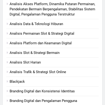
Analisis Akses Platform, Dinamika Putaran Permainan,
Pendekatan Bermain Berpengalaman, Stabilitas Sistem
Digital, Pengalaman Pengguna Terstruktur
Analisis Data & Teknologi Hiburan
Analisis Permainan Slot & Strategi Digital
Analisis Platform dan Keamanan Digital
Analisis Slot & Strategi Bermain
Analisis Slot Harian
Analisis Trafik & Strategi Slot Online
Blackjack
Branding Digital dan Konsistensi Identitas
Branding Digital dan Pengalaman Pengguna