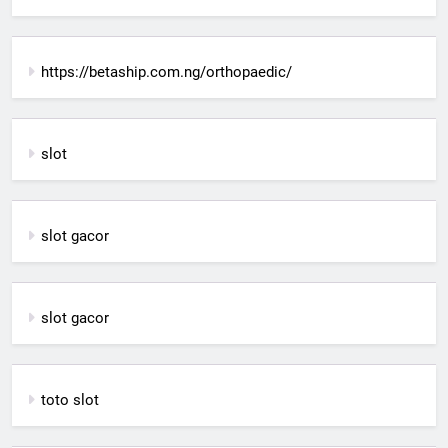
https://betaship.com.ng/orthopaedic/
slot
slot gacor
slot gacor
toto slot