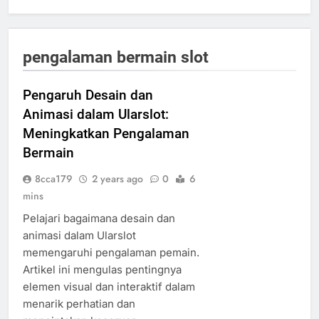
pengalaman bermain slot
Pengaruh Desain dan
Animasi dalam Ularslot:
Meningkatkan Pengalaman
Bermain
8cca179
2 years ago
0
6
mins
Pelajari bagaimana desain dan
animasi dalam Ularslot
memengaruhi pengalaman pemain.
Artikel ini mengulas pentingnya
elemen visual dan interaktif dalam
menarik perhatian dan