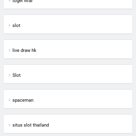
togel viral
slot
live draw hk
Slot
spaceman
situs slot thailand