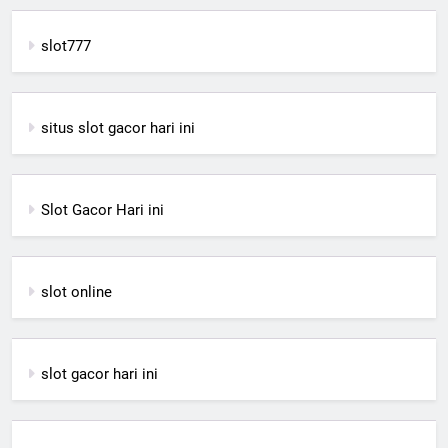
slot777
situs slot gacor hari ini
Slot Gacor Hari ini
slot online
slot gacor hari ini