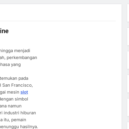
line
 hingga menjadi
arah, perkembangan
ahasa yang
itemukan pada
l San Francisco,
gai mesin
slot
 dengan simbol
rhana namun
i industri hiburan
 itu, pemain
menunggu hasilnya.