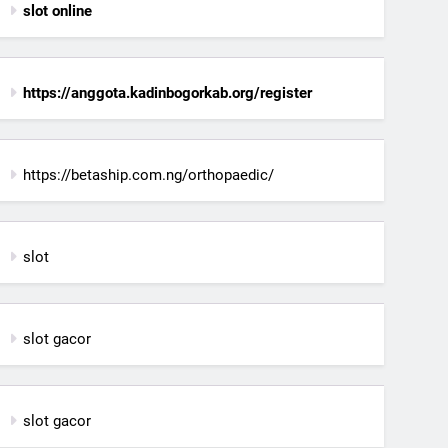
slot online
https://anggota.kadinbogorkab.org/register
https://betaship.com.ng/orthopaedic/
slot
slot gacor
slot gacor