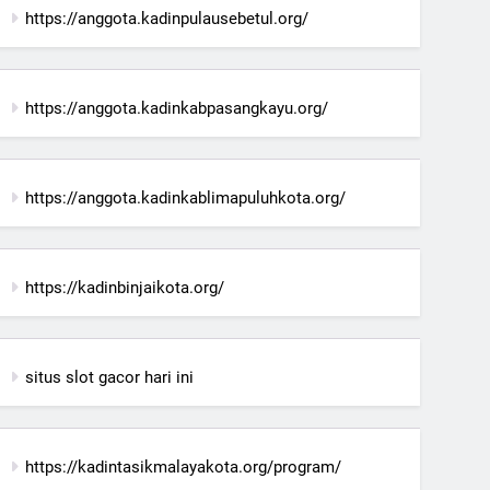
https://anggota.kadinpulausebetul.org/
https://anggota.kadinkabpasangkayu.org/
https://anggota.kadinkablimapuluhkota.org/
https://kadinbinjaikota.org/
situs slot gacor hari ini
https://kadintasikmalayakota.org/program/