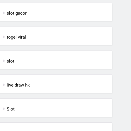
slot gacor
togel viral
slot
live draw hk
Slot