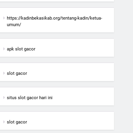
https://kadinbekasikab.org/tentang-kadin/ketua-
umum/
apk slot gacor
slot gacor
situs slot gacor hari ini
slot gacor