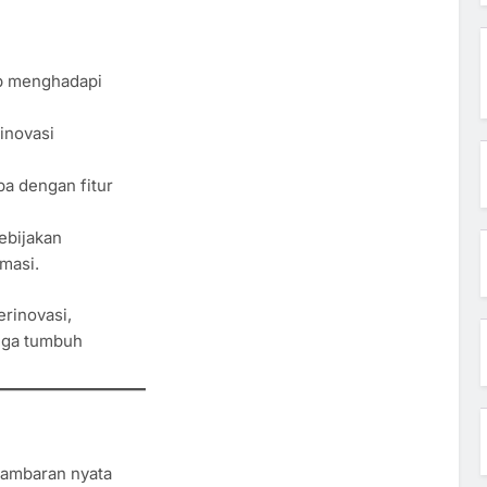
ap menghadapi
novasi
a dengan fitur
ebijakan
masi.
erinovasi,
juga tumbuh
gambaran nyata