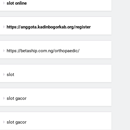
slot online
https://anggota.kadinbogorkab.org/register
https://betaship.com.ng/orthopaedic/
slot
slot gacor
slot gacor