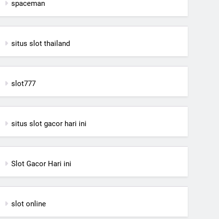
spaceman
situs slot thailand
slot777
situs slot gacor hari ini
Slot Gacor Hari ini
slot online