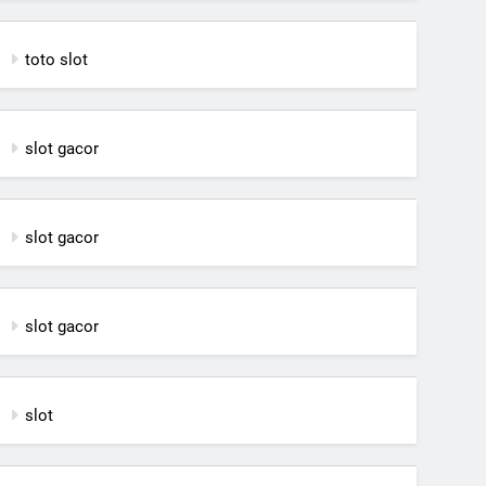
toto slot
slot gacor
slot gacor
slot gacor
slot