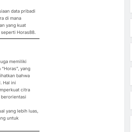
iaan data pribadi
ra di mana
nan yang kuat
l seperti Horas88.
juga memiliki
 “Horas”, yang
lihatkan bahwa
. Hal ini
mperkuat citra
berorientasi
al yang lebih luas,
ang untuk