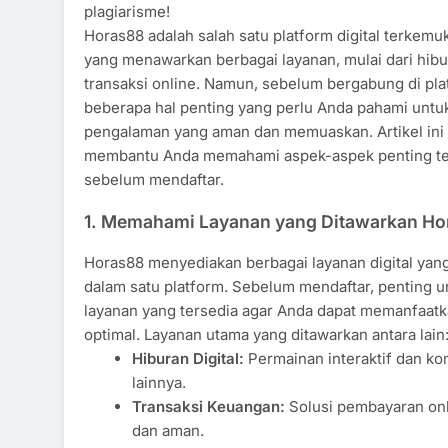
plagiarisme!
Horas88 adalah salah satu platform digital terkemu
yang menawarkan berbagai layanan, mulai dari hib
transaksi online. Namun, sebelum bergabung di plat
beberapa hal penting yang perlu Anda pahami unt
pengalaman yang aman dan memuaskan. Artikel ini
membantu Anda memahami aspek-aspek penting t
sebelum mendaftar.
1. Memahami Layanan yang Ditawarkan Ho
Horas88 menyediakan berbagai layanan digital yang
dalam satu platform. Sebelum mendaftar, penting 
layanan yang tersedia agar Anda dapat memanfaat
optimal. Layanan utama yang ditawarkan antara lain
Hiburan Digital:
Permainan interaktif dan ko
lainnya.
Transaksi Keuangan:
Solusi pembayaran onl
dan aman.