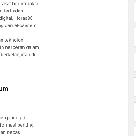
akat berinteraksi
en terhadap
igital, Horas88
ng dari ekosistem
n teknologi
in berperan dalam
 berkelanjutan di
lum
bergabung di
nformasi penting
dan bebas