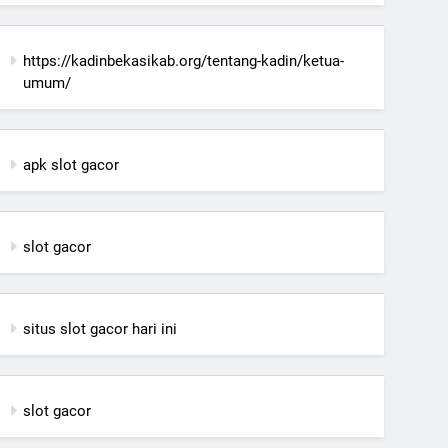
https://kadinbekasikab.org/tentang-kadin/ketua-
umum/
apk slot gacor
slot gacor
situs slot gacor hari ini
slot gacor