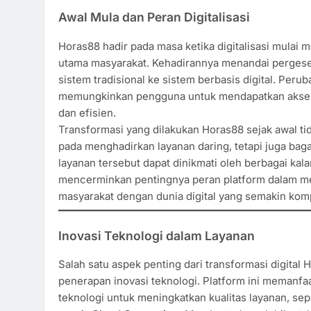
Awal Mula dan Peran Digitalisasi
Horas88 hadir pada masa ketika digitalisasi mulai 
utama masyarakat. Kehadirannya menandai pergese
sistem tradisional ke sistem berbasis digital. Perub
memungkinkan pengguna untuk mendapatkan akses 
dan efisien.
Transformasi yang dilakukan Horas88 sejak awal ti
pada menghadirkan layanan daring, tetapi juga b
layanan tersebut dapat dinikmati oleh berbagai kala
mencerminkan pentingnya peran platform dalam m
masyarakat dengan dunia digital yang semakin kom
Inovasi Teknologi dalam Layanan
Salah satu aspek penting dari transformasi digital 
penerapan inovasi teknologi. Platform ini memanf
teknologi untuk meningkatkan kualitas layanan, sepe