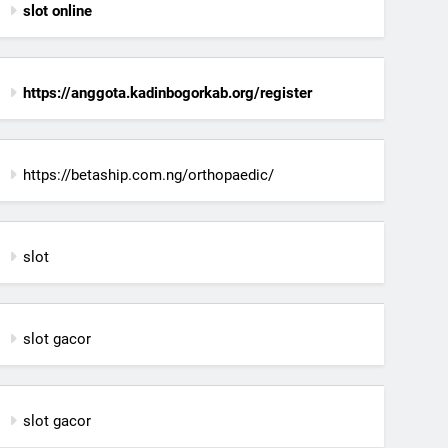
slot online
https://anggota.kadinbogorkab.org/register
https://betaship.com.ng/orthopaedic/
slot
slot gacor
slot gacor