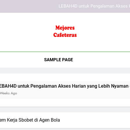
LEBAH4D untuk Pengalaman Akses H
EDWINSLOT sebagai Brand Dig
LEBAH4D sebagai Brand Di
ores Cafeteras
EDWINSLOT untuk Pengalaman Akses Ha
sin Kopi Terbaik Dengan Panduan Dan Ulasan Dari Mejores Caf
LEBAH4D untuk Pengalaman Akses H
SAMPLE PAGE
EDWINSLOT sebagai Brand Dig
LEBAH4D sebagai Brand Di
engalaman Akses Harian yang Lebih Nyaman dan Terarah
m Kerja Sbobet di Agen Bola