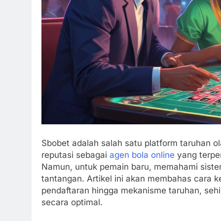
Sbobet adalah salah satu platform taruhan o
reputasi sebagai
agen bola online
yang terper
Namun, untuk pemain baru, memahami sistem 
tantangan. Artikel ini akan membahas cara k
pendaftaran hingga mekanisme taruhan, sehi
secara optimal.