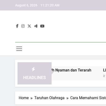
Skip
August 6, 2026
11:21:21 AM
to
content
Mej
Temukan Me
rian yang Lebih Nyaman dan Terarah
LEBAH4D untuk P
2 Weeks Ago
HEADLINES
Home
Taruhan Olahraga
Cara Memahami Siste