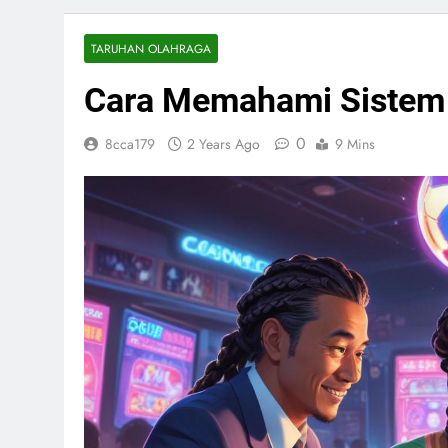
TARUHAN OLAHRAGA
Cara Memahami Sistem 
0
8cca179
2 Years Ago
9 Mins