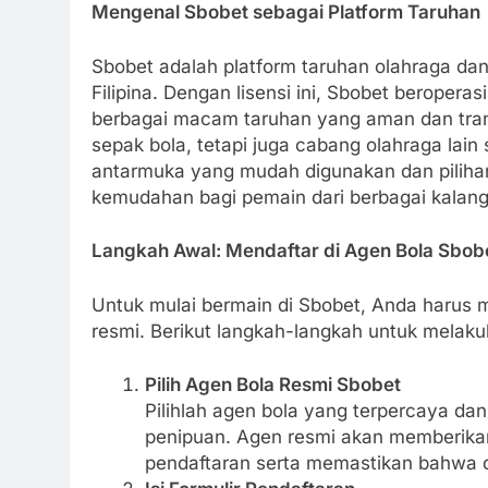
Mengenal Sbobet sebagai Platform Taruhan
Sbobet adalah platform taruhan olahraga dan 
Filipina. Dengan lisensi ini, Sbobet beropera
berbagai macam taruhan yang aman dan tra
sepak bola, tetapi juga cabang olahraga lain 
antarmuka yang mudah digunakan dan pilih
kemudahan bagi pemain dari berbagai kalang
Langkah Awal: Mendaftar di Agen Bola Sbob
Untuk mulai bermain di Sbobet, Anda harus me
resmi. Berikut langkah-langkah untuk melaku
Pilih Agen Bola Resmi Sbobet
Pilihlah agen bola yang terpercaya dan 
penipuan. Agen resmi akan memberika
pendaftaran serta memastikan bahwa 