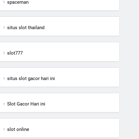
spaceman
situs slot thailand
slot777
situs slot gacor hari ini
Slot Gacor Hari ini
slot online