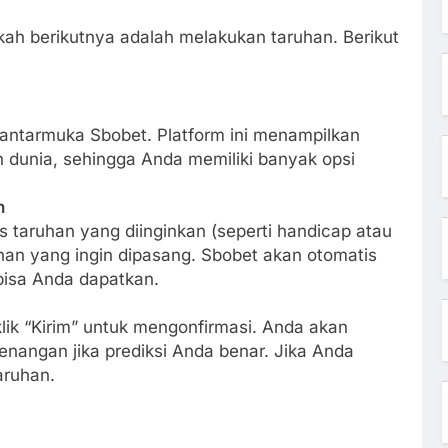
gkah berikutnya adalah melakukan taruhan. Berikut
i antarmuka Sbobet. Platform ini menampilkan
h dunia, sehingga Anda memiliki banyak opsi
n
is taruhan yang diinginkan (seperti handicap atau
han yang ingin dipasang. Sbobet akan otomatis
bisa Anda dapatkan.
ik “Kirim” untuk mengonfirmasi. Anda akan
enangan jika prediksi Anda benar. Jika Anda
aruhan.