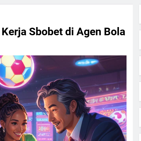
Kerja Sbobet di Agen Bola