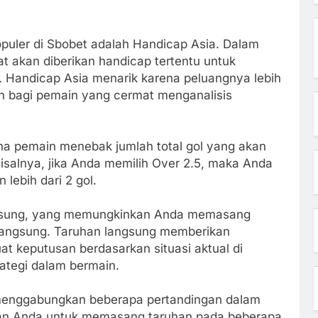
opuler di Sbobet adalah Handicap Asia. Dalam
at akan diberikan handicap tertentu untuk
 Handicap Asia menarik karena peluangnya lebih
 bagi pemain yang cermat menganalisis
na pemain menebak jumlah total gol yang akan
isalnya, jika Anda memilih Over 2.5, maka Anda
lebih dari 2 gol.
gsung, yang memungkinkan Anda memasang
langsung. Taruhan langsung memberikan
 keputusan berdasarkan situasi aktual di
ategi dalam bermain.
 menggabungkan beberapa pertandingan dalam
kan Anda untuk memasang taruhan pada beberapa