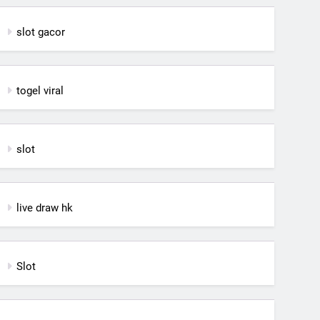
slot gacor
togel viral
slot
live draw hk
Slot