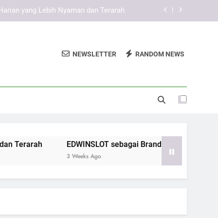
arian yang Lebih Nyaman dan Terarah
ital dengan Identitas yang Konsisten
gital dengan Identitas yang Konsisten
NEWSLETTER
RANDOM NEWS
rian yang Lebih Nyaman dan Terarah
eteras. Pilihan Terbaik Untuk Para Pencinta Kopi.
arian yang Lebih Nyaman dan Terarah
ital dengan Identitas yang Konsisten
gital dengan Identitas yang Konsisten
EDWINSLOT sebagai Brand Digital dengan Identitas yang K
3 Weeks Ago