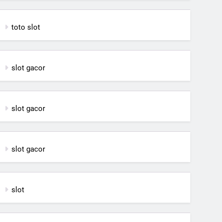
toto slot
slot gacor
slot gacor
slot gacor
slot