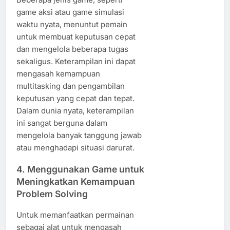
game aksi atau game simulasi
waktu nyata, menuntut pemain
untuk membuat keputusan cepat
dan mengelola beberapa tugas
sekaligus. Keterampilan ini dapat
mengasah kemampuan
multitasking dan pengambilan
keputusan yang cepat dan tepat.
Dalam dunia nyata, keterampilan
ini sangat berguna dalam
mengelola banyak tanggung jawab
atau menghadapi situasi darurat.
4. Menggunakan Game untuk
Meningkatkan Kemampuan
Problem Solving
Untuk memanfaatkan permainan
sebagai alat untuk mengasah