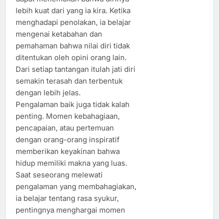
lebih kuat dari yang ia kira. Ketika
menghadapi penolakan, ia belajar
mengenai ketabahan dan
pemahaman bahwa nilai diri tidak
ditentukan oleh opini orang lain.
Dari setiap tantangan itulah jati diri
semakin terasah dan terbentuk
dengan lebih jelas.
Pengalaman baik juga tidak kalah
penting. Momen kebahagiaan,
pencapaian, atau pertemuan
dengan orang-orang inspiratif
memberikan keyakinan bahwa
hidup memiliki makna yang luas.
Saat seseorang melewati
pengalaman yang membahagiakan,
ia belajar tentang rasa syukur,
pentingnya menghargai momen