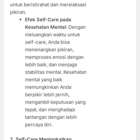
untuk beristirahat dan merelaksasi
pikiran.
Efek Self-Care pada
Kesehatan Mental
: Dengan
meluangkan waktu untuk
self-care, Anda bisa
menenangkan pikiran,
memproses emosi dengan
lebih baik, dan menjaga
stabilitas mental. Kesehatan
mental yang baik
memungkinkan Anda
berpikir lebih jernih,
mengambil keputusan yang
tepat, dan menghadapi
tantangan dengan lebih
percaya diri.
2.
Self-Care Meningkatkan