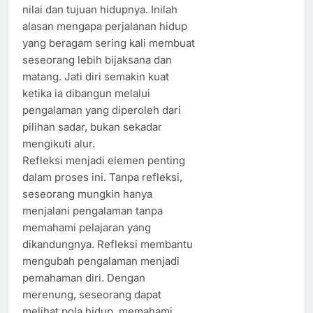
nilai dan tujuan hidupnya. Inilah
alasan mengapa perjalanan hidup
yang beragam sering kali membuat
seseorang lebih bijaksana dan
matang. Jati diri semakin kuat
ketika ia dibangun melalui
pengalaman yang diperoleh dari
pilihan sadar, bukan sekadar
mengikuti alur.
Refleksi menjadi elemen penting
dalam proses ini. Tanpa refleksi,
seseorang mungkin hanya
menjalani pengalaman tanpa
memahami pelajaran yang
dikandungnya. Refleksi membantu
mengubah pengalaman menjadi
pemahaman diri. Dengan
merenung, seseorang dapat
melihat pola hidup, memahami