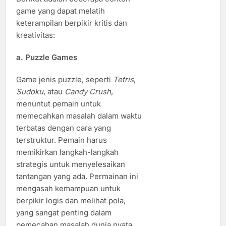
game yang dapat melatih
keterampilan berpikir kritis dan
kreativitas:
a.
Puzzle Games
Game jenis puzzle, seperti
Tetris
,
Sudoku
, atau
Candy Crush
,
menuntut pemain untuk
memecahkan masalah dalam waktu
terbatas dengan cara yang
terstruktur. Pemain harus
memikirkan langkah-langkah
strategis untuk menyelesaikan
tantangan yang ada. Permainan ini
mengasah kemampuan untuk
berpikir logis dan melihat pola,
yang sangat penting dalam
pemecahan masalah dunia nyata.