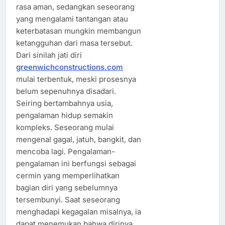
rasa aman, sedangkan seseorang
yang mengalami tantangan atau
keterbatasan mungkin membangun
ketangguhan dari masa tersebut.
Dari sinilah jati diri
greenwichconstructions.com
mulai terbentuk, meski prosesnya
belum sepenuhnya disadari.
Seiring bertambahnya usia,
pengalaman hidup semakin
kompleks. Seseorang mulai
mengenal gagal, jatuh, bangkit, dan
mencoba lagi. Pengalaman-
pengalaman ini berfungsi sebagai
cermin yang memperlihatkan
bagian diri yang sebelumnya
tersembunyi. Saat seseorang
menghadapi kegagalan misalnya, ia
dapat menemukan bahwa dirinya