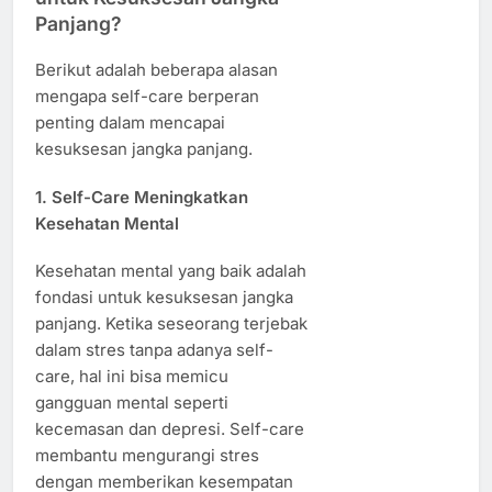
Panjang?
Berikut adalah beberapa alasan
mengapa self-care berperan
penting dalam mencapai
kesuksesan jangka panjang.
1.
Self-Care Meningkatkan
Kesehatan Mental
Kesehatan mental yang baik adalah
fondasi untuk kesuksesan jangka
panjang. Ketika seseorang terjebak
dalam stres tanpa adanya self-
care, hal ini bisa memicu
gangguan mental seperti
kecemasan dan depresi. Self-care
membantu mengurangi stres
dengan memberikan kesempatan