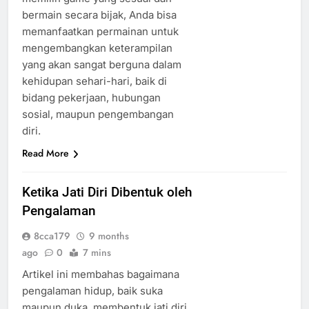
bermain secara bijak, Anda bisa
memanfaatkan permainan untuk
mengembangkan keterampilan
yang akan sangat berguna dalam
kehidupan sehari-hari, baik di
bidang pekerjaan, hubungan
sosial, maupun pengembangan
diri.
Read More
Ketika Jati Diri Dibentuk oleh
Pengalaman
8cca179
9 months
ago
0
7 mins
Artikel ini membahas bagaimana
pengalaman hidup, baik suka
maupun duka, membentuk jati diri