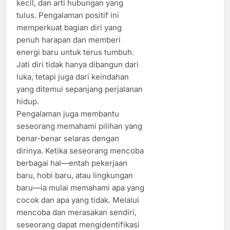
kecil, dan arti hubungan yang
tulus. Pengalaman positif ini
memperkuat bagian diri yang
penuh harapan dan memberi
energi baru untuk terus tumbuh.
Jati diri tidak hanya dibangun dari
luka, tetapi juga dari keindahan
yang ditemui sepanjang perjalanan
hidup.
Pengalaman juga membantu
seseorang memahami pilihan yang
benar-benar selaras dengan
dirinya. Ketika seseorang mencoba
berbagai hal—entah pekerjaan
baru, hobi baru, atau lingkungan
baru—ia mulai memahami apa yang
cocok dan apa yang tidak. Melalui
mencoba dan merasakan sendiri,
seseorang dapat mengidentifikasi