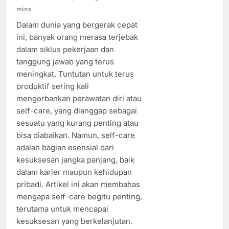
mins
Dalam dunia yang bergerak cepat
ini, banyak orang merasa terjebak
dalam siklus pekerjaan dan
tanggung jawab yang terus
meningkat. Tuntutan untuk terus
produktif sering kali
mengorbankan perawatan diri atau
self-care, yang dianggap sebagai
sesuatu yang kurang penting atau
bisa diabaikan. Namun, self-care
adalah bagian esensial dari
kesuksesan jangka panjang, baik
dalam karier maupun kehidupan
pribadi. Artikel ini akan membahas
mengapa self-care begitu penting,
terutama untuk mencapai
kesuksesan yang berkelanjutan.