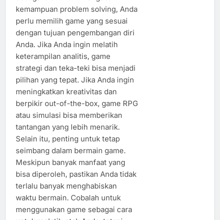
kemampuan problem solving, Anda
perlu memilih game yang sesuai
dengan tujuan pengembangan diri
Anda. Jika Anda ingin melatih
keterampilan analitis, game
strategi dan teka-teki bisa menjadi
pilihan yang tepat. Jika Anda ingin
meningkatkan kreativitas dan
berpikir out-of-the-box, game RPG
atau simulasi bisa memberikan
tantangan yang lebih menarik.
Selain itu, penting untuk tetap
seimbang dalam bermain game.
Meskipun banyak manfaat yang
bisa diperoleh, pastikan Anda tidak
terlalu banyak menghabiskan
waktu bermain. Cobalah untuk
menggunakan game sebagai cara