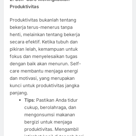
Produktivitas
Produktivitas bukanlah tentang
bekerja terus-menerus tanpa
henti, melainkan tentang bekerja
secara efektif. Ketika tubuh dan
pikiran lelah, kemampuan untuk
fokus dan menyelesaikan tugas
dengan baik akan menurun. Self-
care membantu menjaga energi
dan motivasi, yang merupakan
kunci untuk produktivitas jangka
panjang.
Tips
: Pastikan Anda tidur
cukup, berolahraga, dan
mengonsumsi makanan
bergizi untuk menjaga
produktivitas. Mengambil