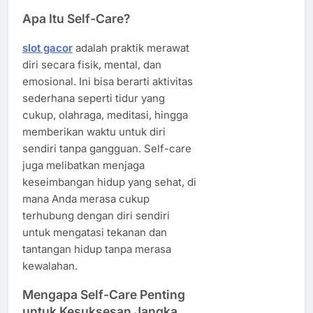
Apa Itu Self-Care?
slot gacor
adalah praktik merawat
diri secara fisik, mental, dan
emosional. Ini bisa berarti aktivitas
sederhana seperti tidur yang
cukup, olahraga, meditasi, hingga
memberikan waktu untuk diri
sendiri tanpa gangguan. Self-care
juga melibatkan menjaga
keseimbangan hidup yang sehat, di
mana Anda merasa cukup
terhubung dengan diri sendiri
untuk mengatasi tekanan dan
tantangan hidup tanpa merasa
kewalahan.
Mengapa Self-Care Penting
untuk Kesuksesan Jangka