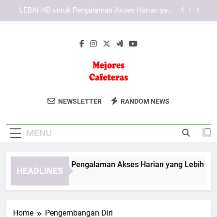
Skip
EDWINSLOT sebagai Brand Digital dengan
to
Identitas yang Konsisten
content
LEBAH4D sebagai Brand Digital dengan Identitas
yang Konsisten
EDWINSLOT untuk Pengalaman Akses Harian
yang Lebih Nyaman dan Terarah
LEBAH4D untuk Pengalaman Akses Harian yang
Lebih Nyaman dan Terarah
Mejores
Temukan Mesin Kopi Terbaik Dengan
EDWINSLOT sebagai Brand Digital dengan
NEWSLETTER
RANDOM NEWS
Identitas yang Konsisten
Cafeteras
Panduan Dan Ulasan Dari Mejores
LEBAH4D sebagai Brand Digital dengan Identitas
Cafeteras. Pilihan Terbaik Untuk Para
yang Konsisten
MENU
Pencinta Kopi.
WINSLOT untuk Pengalaman Akses Harian yang Lebih Nyaman
HEADLINES
eeks Ago
Home
Pengembangan Diri