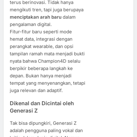
terus berinovasi. Tidak hanya
mengikuti tren, tapi juga berupaya
menciptakan arah baru
dalam
pengalaman digital.
Fitur-fitur baru seperti mode
hemat data, integrasi dengan
perangkat wearable, dan opsi
tampilan ramah mata menjadi bukti
nyata bahwa Champion4D selalu
berpikir beberapa langkah ke
depan. Bukan hanya menjadi
tempat yang menyenangkan, tetapi
juga relevan dan adaptif.
Dikenal dan Dicintai oleh
Generasi Z
Tak bisa dipungkiri, Generasi Z
adalah pengguna paling vokal dan