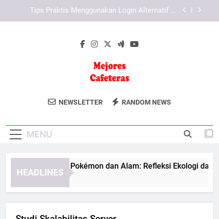
Skip
Streaming 18+ dengan Pendekatan Privat dan
to
Aman
content
Champion4D dan Pentingnya Keamanan Akun
bagi Pengguna
Situs Alternatif EDWINSLOT: Pendekatan Proaktif
Hadapi Masalah Akses
Tips Praktis Menggunakan Login Alternatif di
HORAS88: Akses Cepat dan Aman di Era Digital
Mejores
Temukan Mesin Kopi Terbaik Dengan
Streaming 18+ dengan Pendekatan Privat dan
NEWSLETTER
RANDOM NEWS
Aman
Cafeteras
Panduan Dan Ulasan Dari Mejores
Champion4D dan Pentingnya Keamanan Akun
Cafeteras. Pilihan Terbaik Untuk Para
bagi Pengguna
MENU
Pencinta Kopi.
bungan Antara Pokémon dan Alam: Refleksi Ekologi dalam Dun
HEADLINES
Months Ago
Studi Skalabilitas Server