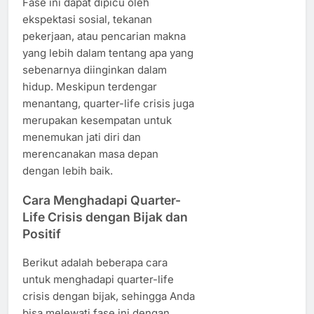
Fase ini dapat dipicu oleh
ekspektasi sosial, tekanan
pekerjaan, atau pencarian makna
yang lebih dalam tentang apa yang
sebenarnya diinginkan dalam
hidup. Meskipun terdengar
menantang, quarter-life crisis juga
merupakan kesempatan untuk
menemukan jati diri dan
merencanakan masa depan
dengan lebih baik.
Cara Menghadapi Quarter-
Life Crisis dengan Bijak dan
Positif
Berikut adalah beberapa cara
untuk menghadapi quarter-life
crisis dengan bijak, sehingga Anda
bisa melewati fase ini dengan