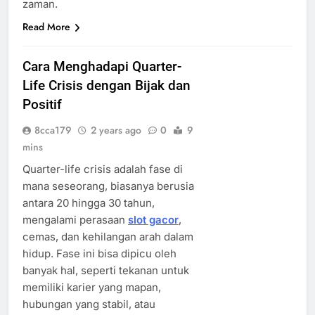
zaman.
Read More
Cara Menghadapi Quarter-
Life Crisis dengan Bijak dan
Positif
8cca179
2 years ago
0
9
mins
Quarter-life crisis adalah fase di
mana seseorang, biasanya berusia
antara 20 hingga 30 tahun,
mengalami perasaan
slot gacor
,
cemas, dan kehilangan arah dalam
hidup. Fase ini bisa dipicu oleh
banyak hal, seperti tekanan untuk
memiliki karier yang mapan,
hubungan yang stabil, atau