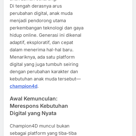
Di tengah derasnya arus
perubahan digital, anak muda
menjadi pendorong utama
perkembangan teknologi dan gaya
hidup online. Generasi ini dikenal
adaptif, eksploratif, dan cepat
dalam menerima hal-hal baru.
Menariknya, ada satu platform
digital yang juga tumbuh seiring
dengan perubahan karakter dan
kebutuhan anak muda tersebut—
champion4d
.
Awal Kemunculan:
Merespons Kebutuhan
Digital yang Nyata
Champion4D muncul bukan
sebagai platform yang tiba-tiba