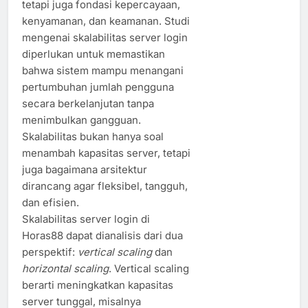
tetapi juga fondasi kepercayaan,
kenyamanan, dan keamanan. Studi
mengenai skalabilitas server login
diperlukan untuk memastikan
bahwa sistem mampu menangani
pertumbuhan jumlah pengguna
secara berkelanjutan tanpa
menimbulkan gangguan.
Skalabilitas bukan hanya soal
menambah kapasitas server, tetapi
juga bagaimana arsitektur
dirancang agar fleksibel, tangguh,
dan efisien.
Skalabilitas server login di
Horas88 dapat dianalisis dari dua
perspektif:
vertical scaling
dan
horizontal scaling
. Vertical scaling
berarti meningkatkan kapasitas
server tunggal, misalnya