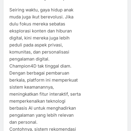
Seiring waktu, gaya hidup anak
muda juga ikut berevolusi. Jika
dulu fokus mereka sebatas
eksplorasi konten dan hiburan
digital, kini mereka juga lebih
peduli pada aspek privasi,
komunitas, dan personalisasi
pengalaman digital.
Champion4D tak tinggal diam.
Dengan berbagai pembaruan
berkala, platform ini memperkuat
sistem keamanannya,
meningkatkan fitur interaktif, serta
memperkenalkan teknologi
berbasis AI untuk menghadirkan
pengalaman yang lebih relevan
dan personal.
Contohnya, sistem rekomendasi