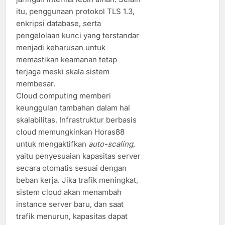
itu, penggunaan protokol TLS 1.3,
enkripsi database, serta
pengelolaan kunci yang terstandar
menjadi keharusan untuk
memastikan keamanan tetap
terjaga meski skala sistem
membesar.
Cloud computing memberi
keunggulan tambahan dalam hal
skalabilitas. Infrastruktur berbasis
cloud memungkinkan Horas88
untuk mengaktifkan
auto-scaling
,
yaitu penyesuaian kapasitas server
secara otomatis sesuai dengan
beban kerja. Jika trafik meningkat,
sistem cloud akan menambah
instance server baru, dan saat
trafik menurun, kapasitas dapat