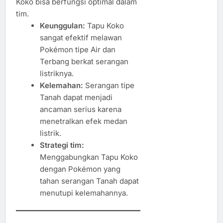
Koko bisa berfungsi optimal dalam
tim.
Keunggulan:
Tapu Koko
sangat efektif melawan
Pokémon tipe Air dan
Terbang berkat serangan
listriknya.
Kelemahan:
Serangan tipe
Tanah dapat menjadi
ancaman serius karena
menetralkan efek medan
listrik.
Strategi tim:
Menggabungkan Tapu Koko
dengan Pokémon yang
tahan serangan Tanah dapat
menutupi kelemahannya.