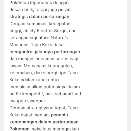
Pokémon legendaris dengan
desain unik, tetapi juga
peran
strategis dalam pertarungan
.
Dengan kombinasi kecepatan
tinggi, ability Electric Surge, dan
serangan signature Nature’s
Madness, Tapu Koko dapat
mengontrol jalannya pertarungan
dan menjadi ancaman serius bagi
lawan. Memahami keunggulan,
kelemahan, dan sinergi tipe Tapu
Koko adalah kunci untuk
memaksimalkan potensinya dalam
battle kompetitif, baik sebagai lead
maupun sweeper.
Dengan strategi yang tepat, Tapu
Koko dapat menjadi
penentu
kemenangan dalam pertarungan
Pokémon
, sekaligus menegaskan