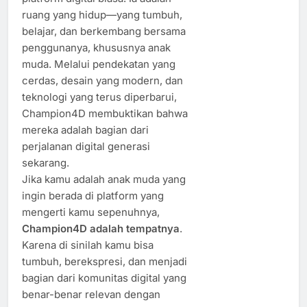
ruang yang hidup—yang tumbuh,
belajar, dan berkembang bersama
penggunanya, khususnya anak
muda. Melalui pendekatan yang
cerdas, desain yang modern, dan
teknologi yang terus diperbarui,
Champion4D membuktikan bahwa
mereka adalah bagian dari
perjalanan digital generasi
sekarang.
Jika kamu adalah anak muda yang
ingin berada di platform yang
mengerti kamu sepenuhnya,
Champion4D adalah tempatnya
.
Karena di sinilah kamu bisa
tumbuh, berekspresi, dan menjadi
bagian dari komunitas digital yang
benar-benar relevan dengan