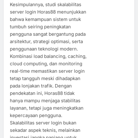
Kesimpulannya, studi skalabilitas
server login Horas88 menunjukkan
bahwa kemampuan sistem untuk
tumbuh seiring peningkatan
pengguna sangat bergantung pada
arsitektur, strategi optimasi, serta
penggunaan teknologi modern.
Kombinasi load balancing, caching,
cloud computing, dan monitoring
real-time memastikan server login
tetap tangguh meski dihadapkan
pada lonjakan trafik. Dengan
pendekatan ini, Horas88 tidak
hanya mampu menjaga stabilitas
layanan, tetapi juga meningkatkan
kepercayaan pengguna.
Skalabilitas server login bukan
sekadar aspek teknis, melainkan
investasi jangka panjang untuk