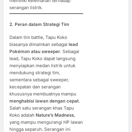
memiliki kelemahan terhadap
serangan listrik.
2. Peran dalam Strategi Tim
Dalam tim battle, Tapu Koko
biasanya dimainkan sebagai
lead
Pokémon atau sweeper
. Sebagai
lead, Tapu Koko dapat langsung
menyiapkan medan listrik untuk
mendukung strategi tim,
sementara sebagai sweeper,
kecepatan dan serangan
khususnya membuatnya mampu
menghabisi lawan dengan cepat
.
Salah satu serangan khas Tapu
Koko adalah
Nature’s Madness
,
yang mampu mengurangi HP lawan
hingga separuh. Serangan ini