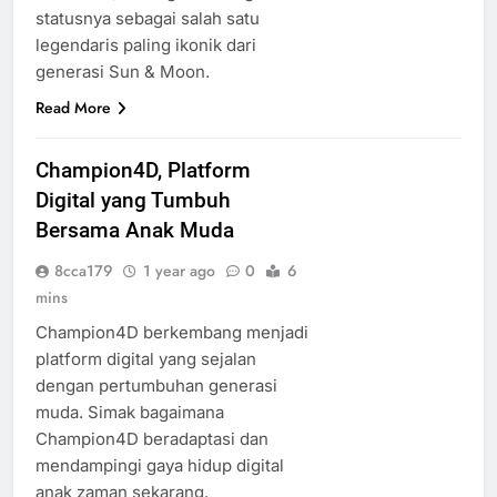
statusnya sebagai salah satu
legendaris paling ikonik dari
generasi Sun & Moon.
Read More
Champion4D, Platform
Digital yang Tumbuh
Bersama Anak Muda
8cca179
1 year ago
0
6
mins
Champion4D berkembang menjadi
platform digital yang sejalan
dengan pertumbuhan generasi
muda. Simak bagaimana
Champion4D beradaptasi dan
mendampingi gaya hidup digital
anak zaman sekarang.