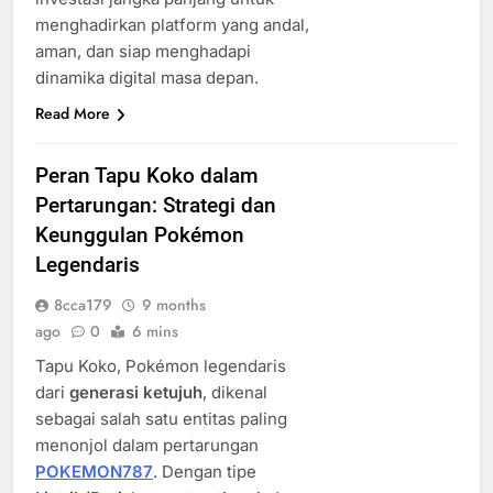
menghadirkan platform yang andal,
aman, dan siap menghadapi
dinamika digital masa depan.
Read More
Peran Tapu Koko dalam
Pertarungan: Strategi dan
Keunggulan Pokémon
Legendaris
8cca179
9 months
ago
0
6 mins
Tapu Koko, Pokémon legendaris
dari
generasi ketujuh
, dikenal
sebagai salah satu entitas paling
menonjol dalam pertarungan
POKEMON787
. Dengan tipe