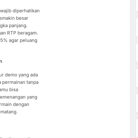
 wajib diperhatikan
semakin besar
gka panjang.
ngan RTP beragam.
 95% agar peluang
n
tur demo yang ada
a permainan tanpa
amu bisa
 kemenangan yang
bermain dengan
 matang.