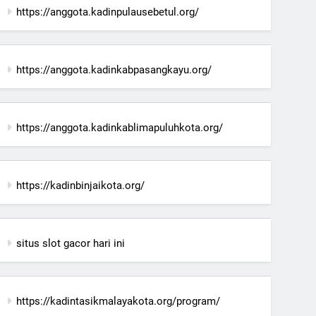
https://anggota.kadinpulausebetul.org/
https://anggota.kadinkabpasangkayu.org/
https://anggota.kadinkablimapuluhkota.org/
https://kadinbinjaikota.org/
situs slot gacor hari ini
https://kadintasikmalayakota.org/program/