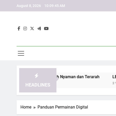
Skip
August 8, 2026
10:09:46 AM
to
content
Mej
Temukan Me
 Harian yang Lebih Nyaman dan Terarah
LEBAH4D untu
2 Weeks Ago
HEADLINES
Home
Panduan Permainan Digital