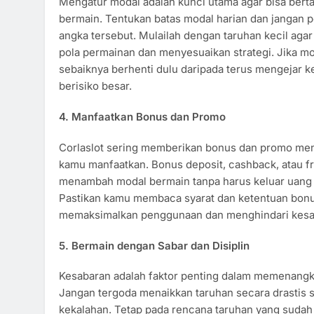
Mengatur modal adalah kunci utama agar bisa bert
bermain. Tentukan batas modal harian dan jangan 
angka tersebut. Mulailah dengan taruhan kecil aga
pola permainan dan menyesuaikan strategi. Jika mo
sebaiknya berhenti dulu daripada terus mengejar k
berisiko besar.
4. Manfaatkan Bonus dan Promo
Corlaslot sering memberikan bonus dan promo men
kamu manfaatkan. Bonus deposit, cashback, atau fr
menambah modal bermain tanpa harus keluar uang
Pastikan kamu membaca syarat dan ketentuan bonu
memaksimalkan penggunaan dan menghindari kes
5. Bermain dengan Sabar dan Disiplin
Kesabaran adalah faktor penting dalam memenangka
Jangan tergoda menaikkan taruhan secara drastis 
kekalahan. Tetap pada rencana taruhan yang sudah