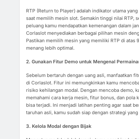
RTP (Return to Player) adalah indikator utama yang
saat memilih mesin slot. Semakin tinggi nilai RTP, 
peluang kamu mendapatkan kemenangan dalam jan
Corlaslot menyediakan berbagai pilihan mesin de
Pastikan memilih mesin yang memiliki RTP di atas
menang lebih optimal.
2. Gunakan Fitur Demo untuk Mengenal Permaina
Sebelum bertaruh dengan uang asli, manfaatkan fi
di Corlaslot. Fitur ini memungkinkan kamu mencob
risiko kehilangan modal. Dengan mencoba demo, k
memahami cara kerja mesin, fitur bonus, dan pola
bisa terjadi. Ini menjadi latihan penting agar saat 
taruhan asli, kamu sudah siap dengan strategi yang
3. Kelola Modal dengan Bijak