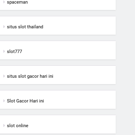
spaceman
situs slot thailand
slot777
situs slot gacor hari ini
Slot Gacor Hari ini
slot online