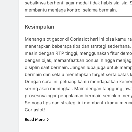
sebaiknya berhenti agar modal tidak habis sia-sia. S
membantu menjaga kontrol selama bermain.
Kesimpulan
Menang slot gacor di Corlaslot hari ini bisa kamu r
menerapkan beberapa tips dan strategi sederhana. 
mesin dengan RTP tinggi, menggunakan fitur demo
dengan bijak, memanfaatkan bonus, hingga menjag
disiplin saat bermain. Jangan lupa juga untuk mem
bermain dan selalu menetapkan target serta batas 
Dengan cara ini, peluang kamu mendapatkan keme
sering akan meningkat. Main dengan tanggung jawa
prosesnya agar pengalaman bermain semakin men
Semoga tips dan strategi ini membantu kamu menang
Corlaslot!
Read More