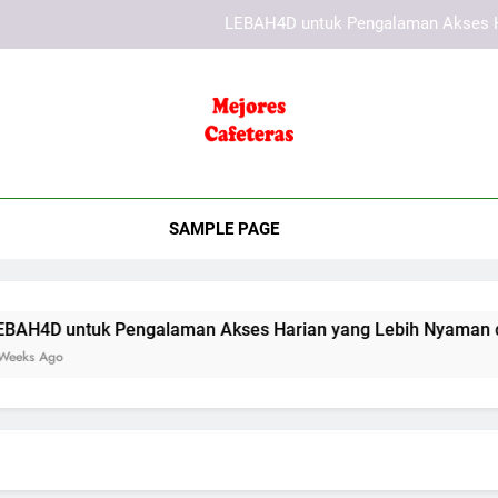
LEBAH4D untuk Pengalaman Akses H
EDWINSLOT sebagai Brand Dig
LEBAH4D sebagai Brand Di
ores Cafeteras
EDWINSLOT untuk Pengalaman Akses Ha
sin Kopi Terbaik Dengan Panduan Dan Ulasan Dari Mejores Caf
LEBAH4D untuk Pengalaman Akses H
SAMPLE PAGE
EDWINSLOT sebagai Brand Dig
LEBAH4D sebagai Brand Di
k Pengalaman Akses Harian yang Lebih Nyaman dan Terarah