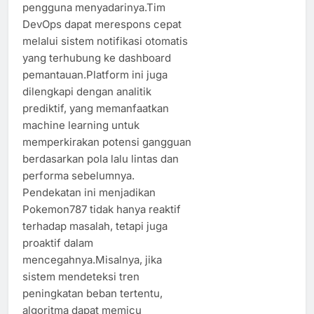
pengguna menyadarinya.Tim
DevOps dapat merespons cepat
melalui sistem notifikasi otomatis
yang terhubung ke dashboard
pemantauan.Platform ini juga
dilengkapi dengan analitik
prediktif, yang memanfaatkan
machine learning untuk
memperkirakan potensi gangguan
berdasarkan pola lalu lintas dan
performa sebelumnya.
Pendekatan ini menjadikan
Pokemon787 tidak hanya reaktif
terhadap masalah, tetapi juga
proaktif dalam
mencegahnya.Misalnya, jika
sistem mendeteksi tren
peningkatan beban tertentu,
algoritma dapat memicu