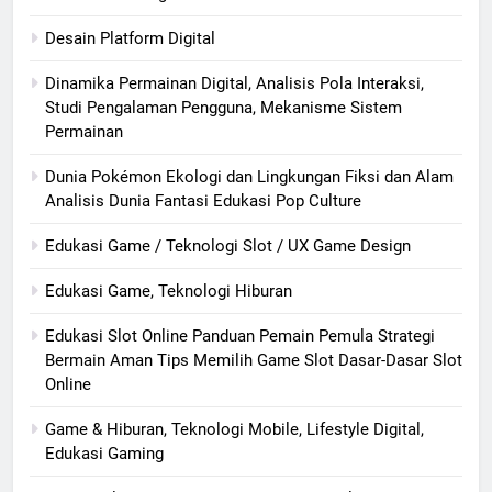
Desain Platform Digital
Dinamika Permainan Digital, Analisis Pola Interaksi,
Studi Pengalaman Pengguna, Mekanisme Sistem
Permainan
Dunia Pokémon Ekologi dan Lingkungan Fiksi dan Alam
Analisis Dunia Fantasi Edukasi Pop Culture
Edukasi Game / Teknologi Slot / UX Game Design
Edukasi Game, Teknologi Hiburan
Edukasi Slot Online Panduan Pemain Pemula Strategi
Bermain Aman Tips Memilih Game Slot Dasar-Dasar Slot
Online
Game & Hiburan, Teknologi Mobile, Lifestyle Digital,
Edukasi Gaming