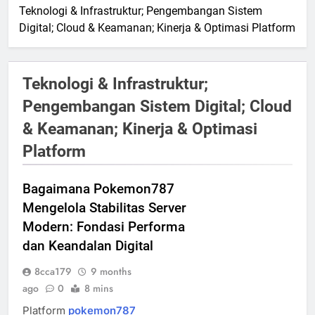
Teknologi & Infrastruktur; Pengembangan Sistem
Digital; Cloud & Keamanan; Kinerja & Optimasi Platform
Teknologi & Infrastruktur;
Pengembangan Sistem Digital; Cloud
& Keamanan; Kinerja & Optimasi
Platform
Bagaimana Pokemon787
Mengelola Stabilitas Server
Modern: Fondasi Performa
dan Keandalan Digital
8cca179
9 months
ago
0
8 mins
Platform
pokemon787