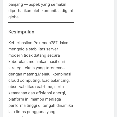
panjang — aspek yang semakin
diperhatikan oleh komunitas digital
global.
Kesimpulan
Keberhasilan Pokemon787 dalam
mengelola stabilitas server
modern tidak datang secara
kebetulan, melainkan hasil dari
strategi teknis yang terencana
dengan matang.Melalui kombinasi
cloud computing, load balancing,
observabilitas real-time, serta
keamanan dan efisiensi energi,
platform ini mampu menjaga
performa tinggi di tengah dinamika
lalu lintas pengguna yang