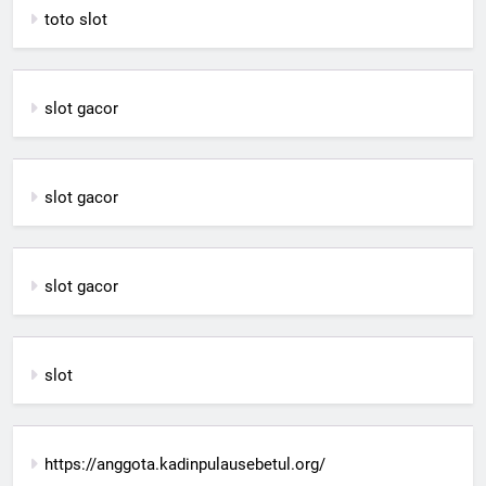
toto slot
slot gacor
slot gacor
slot gacor
slot
https://anggota.kadinpulausebetul.org/