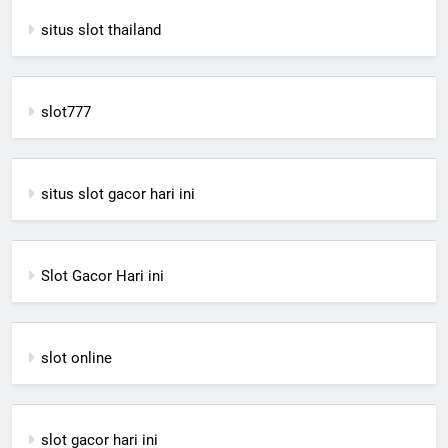
situs slot thailand
slot777
situs slot gacor hari ini
Slot Gacor Hari ini
slot online
slot gacor hari ini