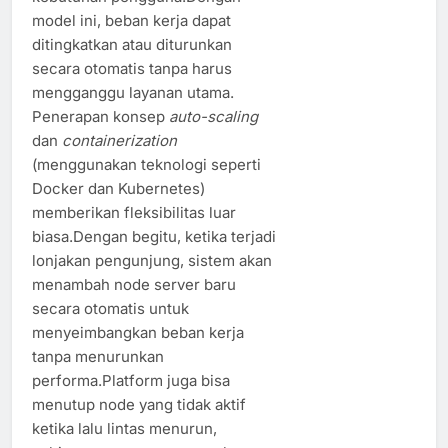
model ini, beban kerja dapat
ditingkatkan atau diturunkan
secara otomatis tanpa harus
mengganggu layanan utama.
Penerapan konsep
auto-scaling
dan
containerization
(menggunakan teknologi seperti
Docker dan Kubernetes)
memberikan fleksibilitas luar
biasa.Dengan begitu, ketika terjadi
lonjakan pengunjung, sistem akan
menambah node server baru
secara otomatis untuk
menyeimbangkan beban kerja
tanpa menurunkan
performa.Platform juga bisa
menutup node yang tidak aktif
ketika lalu lintas menurun,