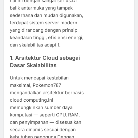
hal ini dengan sangat serius.Di
balik antarmuka yang tampak
sederhana dan mudah digunakan,
terdapat sistem server modern
yang dirancang dengan prinsip
keandalan tinggi, efisiensi energi,
dan skalabilitas adaptif.
1. Arsitektur Cloud sebagai
Dasar Skalabilitas
Untuk mencapai kestabilan
maksimal, Pokemon787
mengandalkan arsitektur berbasis
cloud computing.Ini
memungkinkan sumber daya
komputasi — seperti CPU, RAM,
dan penyimpanan — disesuaikan
secara dinamis sesuai dengan
kebutuhan pengguna.Dengan