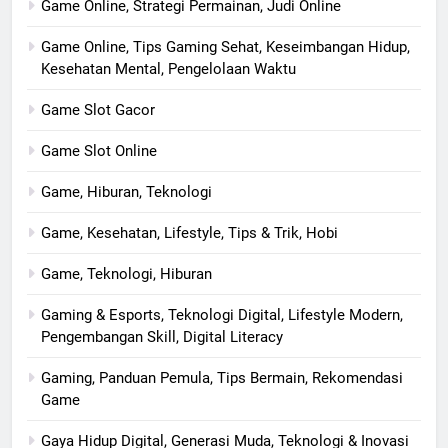
Game Online, Strategi Permainan, Judi Online
Game Online, Tips Gaming Sehat, Keseimbangan Hidup,
Kesehatan Mental, Pengelolaan Waktu
Game Slot Gacor
Game Slot Online
Game, Hiburan, Teknologi
Game, Kesehatan, Lifestyle, Tips & Trik, Hobi
Game, Teknologi, Hiburan
Gaming & Esports, Teknologi Digital, Lifestyle Modern,
Pengembangan Skill, Digital Literacy
Gaming, Panduan Pemula, Tips Bermain, Rekomendasi
Game
Gaya Hidup Digital, Generasi Muda, Teknologi & Inovasi