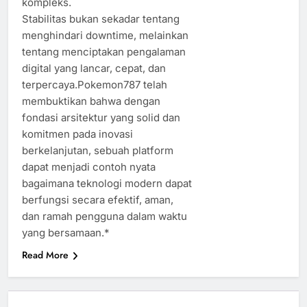
kompleks.
Stabilitas bukan sekadar tentang
menghindari downtime, melainkan
tentang menciptakan pengalaman
digital yang lancar, cepat, dan
terpercaya.Pokemon787 telah
membuktikan bahwa dengan
fondasi arsitektur yang solid dan
komitmen pada inovasi
berkelanjutan, sebuah platform
dapat menjadi contoh nyata
bagaimana teknologi modern dapat
berfungsi secara efektif, aman,
dan ramah pengguna dalam waktu
yang bersamaan.*
Read More