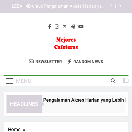
Skip
EDWINSLOT sebagai Brand Digital dengan
to
Identitas yang Konsisten
content
LEBAH4D sebagai Brand Digital dengan Identitas
yang Konsisten
EDWINSLOT untuk Pengalaman Akses Harian
yang Lebih Nyaman dan Terarah
LEBAH4D untuk Pengalaman Akses Harian yang
Lebih Nyaman dan Terarah
Mejores
Temukan Mesin Kopi Terbaik Dengan
EDWINSLOT sebagai Brand Digital dengan
NEWSLETTER
RANDOM NEWS
Identitas yang Konsisten
Cafeteras
Panduan Dan Ulasan Dari Mejores
LEBAH4D sebagai Brand Digital dengan Identitas
Cafeteras. Pilihan Terbaik Untuk Para
yang Konsisten
MENU
Pencinta Kopi.
WINSLOT untuk Pengalaman Akses Harian yang Lebih Nyama
HEADLINES
Weeks Ago
Home