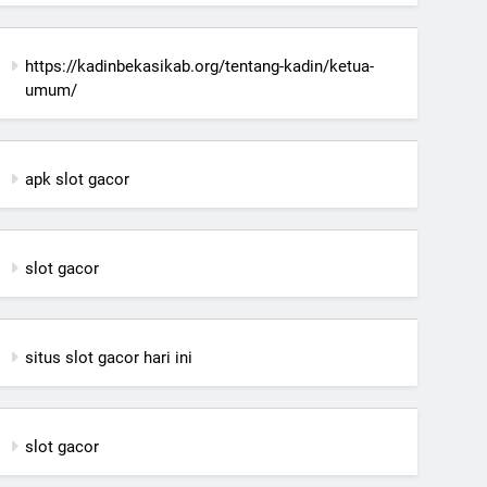
https://kadinbekasikab.org/tentang-kadin/ketua-
umum/
apk slot gacor
slot gacor
situs slot gacor hari ini
slot gacor