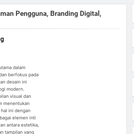
aman Pengguna, Branding Digital,
ng
utama dalam
 dan berfokus pada
n desain ini
logi modern.
ilan visual dan
am menentukan
hal ini dengan
bagai elemen inti
n antara estetika,
an tampilan yang