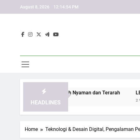
Skip
August 8, 2026
12:14:55 PM
to
content
Mej
Temukan Me
 Harian yang Lebih Nyaman dan Terarah
LEBAH4D untu
2 Weeks Ago
HEADLINES
Home
Teknologi & Desain Digital, Pengalaman Pe