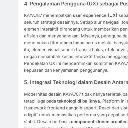
4. Pengalaman Pengguna (UX) sebagai Pus
KAYA787 menempatkan
user experience (UX)
sebag
seluruh strategi desainnya. Setiap alur navigasi, to
elemen interaktif dirancang untuk memberikan pe
efisien dan menyenangkan. Misalnya, pengguna d
menemukan fitur utama tanpa harus melalui banyak
itu, elemen visual seperti transisi halus, efek hover
ringan menambah kesan interaktif tanpa menggang
Pendekatan UX ini mencerminkan komitmen KAYA7
kepuasan dan kenyamanan penggunanya.
5. Integrasi Teknologi dalam Desain Anta
Modernitas desain KAYA787 tidak hanya terletak pa
tetapi juga pada
teknologi di baliknya
. Platform in
framework frontend canggih seperti React dan sis
adaptif untuk memastikan performa yang cepat ser
stabil. Desain berbasis
component-driven architec