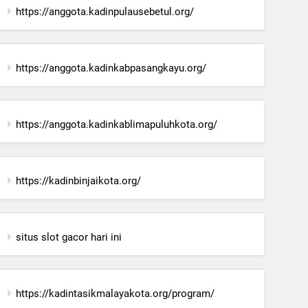
https://anggota.kadinpulausebetul.org/
https://anggota.kadinkabpasangkayu.org/
https://anggota.kadinkablimapuluhkota.org/
https://kadinbinjaikota.org/
situs slot gacor hari ini
https://kadintasikmalayakota.org/program/