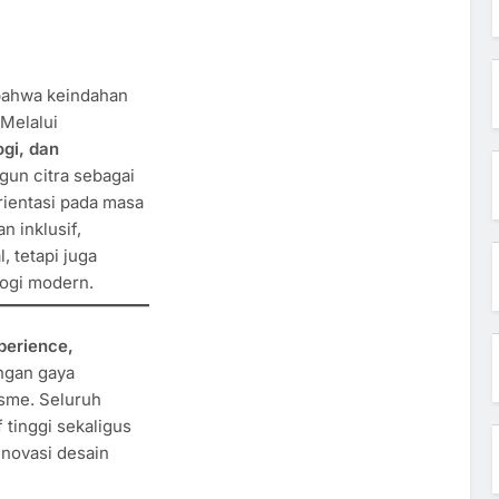
bahwa keindahan
 Melalui
ogi, dan
un citra sebagai
orientasi pada masa
n inklusif,
, tetapi juga
logi modern.
perience,
gan gaya
isme. Seluruh
 tinggi sekaligus
inovasi desain