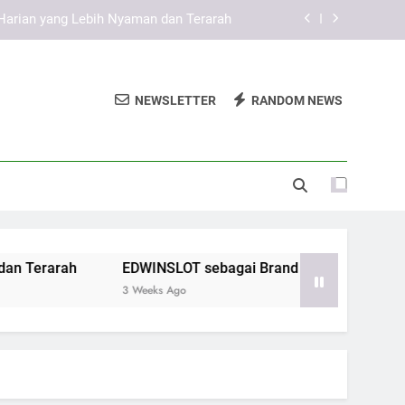
arian yang Lebih Nyaman dan Terarah
ital dengan Identitas yang Konsisten
gital dengan Identitas yang Konsisten
NEWSLETTER
RANDOM NEWS
rian yang Lebih Nyaman dan Terarah
eteras. Pilihan Terbaik Untuk Para Pencinta Kopi.
arian yang Lebih Nyaman dan Terarah
ital dengan Identitas yang Konsisten
gital dengan Identitas yang Konsisten
EDWINSLOT sebagai Brand Digital dengan Identitas yan
3 Weeks Ago