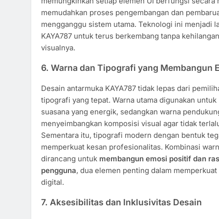
memungkinkan setiap elemen UI berfungsi secara 
memudahkan proses pengembangan dan pembaruan
mengganggu sistem utama. Teknologi ini menjadi l
KAYA787 untuk terus berkembang tanpa kehilangan
visualnya.
6. Warna dan Tipografi yang Membangun 
Desain antarmuka KAYA787 tidak lepas dari pemili
tipografi yang tepat. Warna utama digunakan untu
suasana yang energik, sedangkan warna pendukun
menyeimbangkan komposisi visual agar tidak terlalu
Sementara itu, tipografi modern dengan bentuk te
memperkuat kesan profesionalitas. Kombinasi warna
dirancang untuk
membangun emosi positif dan ra
pengguna
, dua elemen penting dalam memperkuat c
digital.
7. Aksesibilitas dan Inklusivitas Desain