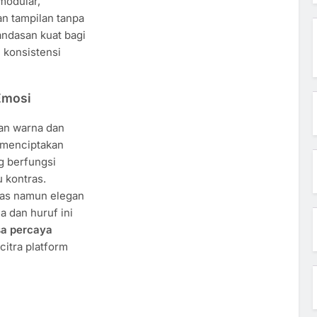
modular,
 tampilan tanpa
andasan kuat bagi
 konsistensi
Emosi
han warna dan
k menciptakan
g berfungsi
 kontras.
gas namun elegan
 dan huruf ini
sa percaya
itra platform