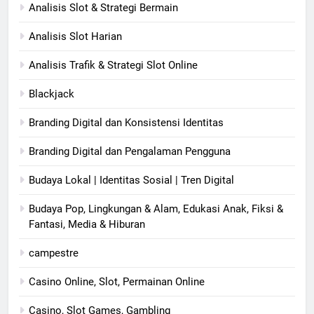
Analisis Slot & Strategi Bermain
Analisis Slot Harian
Analisis Trafik & Strategi Slot Online
Blackjack
Branding Digital dan Konsistensi Identitas
Branding Digital dan Pengalaman Pengguna
Budaya Lokal | Identitas Sosial | Tren Digital
Budaya Pop, Lingkungan & Alam, Edukasi Anak, Fiksi &
Fantasi, Media & Hiburan
campestre
Casino Online, Slot, Permainan Online
Casino, Slot Games, Gambling