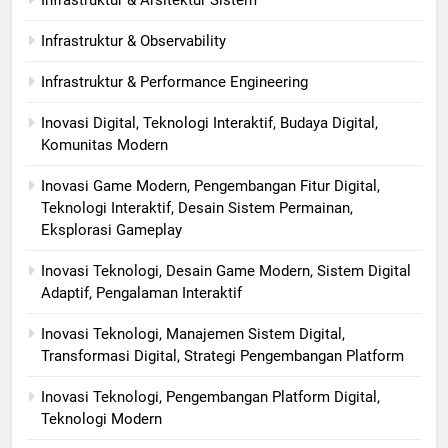
Infrastruktur & Arsitektur Sistem
Infrastruktur & Observability
Infrastruktur & Performance Engineering
Inovasi Digital, Teknologi Interaktif, Budaya Digital,
Komunitas Modern
Inovasi Game Modern, Pengembangan Fitur Digital,
Teknologi Interaktif, Desain Sistem Permainan,
Eksplorasi Gameplay
Inovasi Teknologi, Desain Game Modern, Sistem Digital
Adaptif, Pengalaman Interaktif
Inovasi Teknologi, Manajemen Sistem Digital,
Transformasi Digital, Strategi Pengembangan Platform
Inovasi Teknologi, Pengembangan Platform Digital,
Teknologi Modern