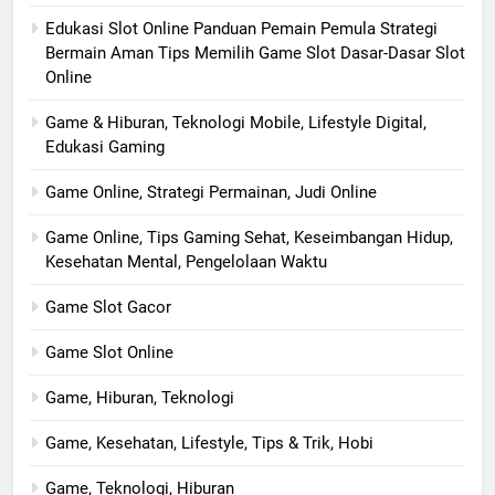
Edukasi Slot Online Panduan Pemain Pemula Strategi
Bermain Aman Tips Memilih Game Slot Dasar-Dasar Slot
Online
Game & Hiburan, Teknologi Mobile, Lifestyle Digital,
Edukasi Gaming
Game Online, Strategi Permainan, Judi Online
Game Online, Tips Gaming Sehat, Keseimbangan Hidup,
Kesehatan Mental, Pengelolaan Waktu
Game Slot Gacor
Game Slot Online
Game, Hiburan, Teknologi
Game, Kesehatan, Lifestyle, Tips & Trik, Hobi
Game, Teknologi, Hiburan