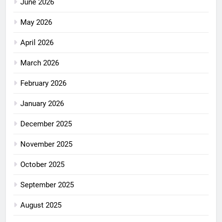
June 2026
May 2026
April 2026
March 2026
February 2026
January 2026
December 2025
November 2025
October 2025
September 2025
August 2025