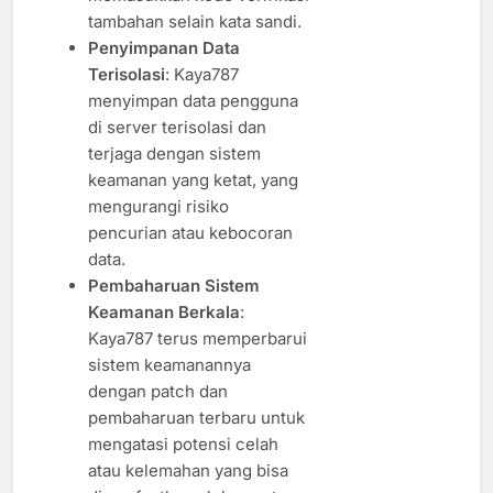
tambahan selain kata sandi.
Penyimpanan Data
Terisolasi
: Kaya787
menyimpan data pengguna
di server terisolasi dan
terjaga dengan sistem
keamanan yang ketat, yang
mengurangi risiko
pencurian atau kebocoran
data.
Pembaharuan Sistem
Keamanan Berkala
:
Kaya787 terus memperbarui
sistem keamanannya
dengan patch dan
pembaharuan terbaru untuk
mengatasi potensi celah
atau kelemahan yang bisa