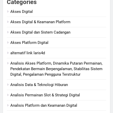
Categories
Akses Digital
Akses Digital & Keamanan Platform
Akses Digital dan Sistem Cadangan
Akses Platform Digital
alternatif link laris4d
Analisis Akses Platform, Dinamika Putaran Permainan,
Pendekatan Bermain Berpengalaman, Stabilitas Sistem
Digital, Pengalaman Pengguna Terstruktur
Analisis Data & Teknologi Hiburan
Analisis Permainan Slot & Strategi Digital
Analisis Platform dan Keamanan Digital