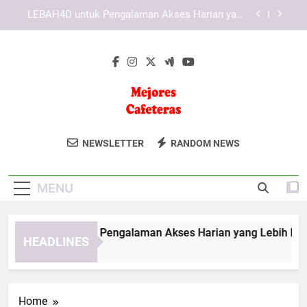
Skip
EDWINSLOT sebagai Brand Digital dengan
to
Identitas yang Konsisten
content
LEBAH4D sebagai Brand Digital dengan Identitas
yang Konsisten
EDWINSLOT untuk Pengalaman Akses Harian
yang Lebih Nyaman dan Terarah
LEBAH4D untuk Pengalaman Akses Harian yang
Lebih Nyaman dan Terarah
Mejores
Temukan Mesin Kopi Terbaik Dengan
EDWINSLOT sebagai Brand Digital dengan
NEWSLETTER
RANDOM NEWS
Identitas yang Konsisten
Cafeteras
Panduan Dan Ulasan Dari Mejores
LEBAH4D sebagai Brand Digital dengan Identitas
Cafeteras. Pilihan Terbaik Untuk Para
yang Konsisten
MENU
Pencinta Kopi.
WINSLOT untuk Pengalaman Akses Harian yang Lebih Nyama
HEADLINES
Weeks Ago
Home