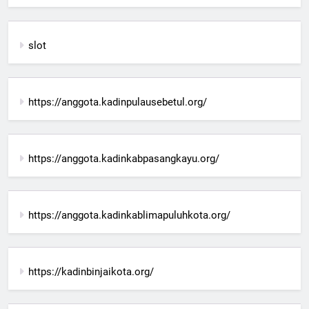
slot
https://anggota.kadinpulausebetul.org/
https://anggota.kadinkabpasangkayu.org/
https://anggota.kadinkablimapuluhkota.org/
https://kadinbinjaikota.org/