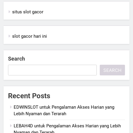
situs slot gacor
slot gacor hari ini
Search
SEARCH
Recent Posts
EDWINSLOT untuk Pengalaman Akses Harian yang
Lebih Nyaman dan Terarah
LEBAH4D untuk Pengalaman Akses Harian yang Lebih
Nyaman dan Terarah