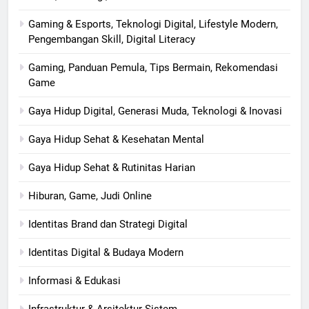
Gaming & Esports, Teknologi Digital, Lifestyle Modern,
Pengembangan Skill, Digital Literacy
Gaming, Panduan Pemula, Tips Bermain, Rekomendasi
Game
Gaya Hidup Digital, Generasi Muda, Teknologi & Inovasi
Gaya Hidup Sehat & Kesehatan Mental
Gaya Hidup Sehat & Rutinitas Harian
Hiburan, Game, Judi Online
Identitas Brand dan Strategi Digital
Identitas Digital & Budaya Modern
Informasi & Edukasi