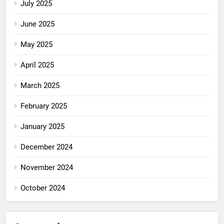
July 2025
June 2025
May 2025
April 2025
March 2025
February 2025
January 2025
December 2024
November 2024
October 2024