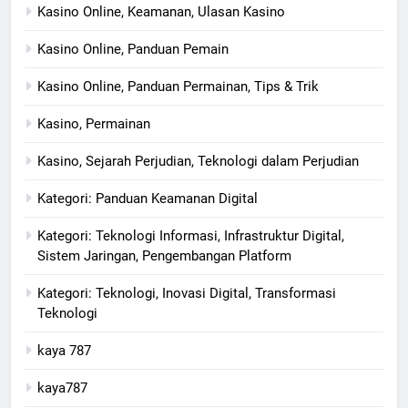
Kasino Online, Keamanan, Ulasan Kasino
Kasino Online, Panduan Pemain
Kasino Online, Panduan Permainan, Tips & Trik
Kasino, Permainan
Kasino, Sejarah Perjudian, Teknologi dalam Perjudian
Kategori: Panduan Keamanan Digital
Kategori: Teknologi Informasi, Infrastruktur Digital,
Sistem Jaringan, Pengembangan Platform
Kategori: Teknologi, Inovasi Digital, Transformasi
Teknologi
kaya 787
kaya787