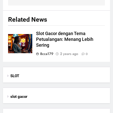
Related News
Slot Gacor dengan Tema
Petualangan: Menang Lebih
Sering
8cca179
2 years ago
0
SLOT
slot gacor