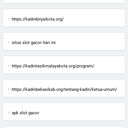
https://kadinbinjaikota.org/
situs slot gacor hari ini
https://kadintasikmalayakota.org/program/
https://kadinbekasikab.org/tentang-kadin/ketua-umum/
apk slot gacor