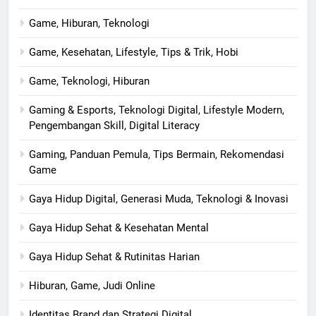
Game, Hiburan, Teknologi
Game, Kesehatan, Lifestyle, Tips & Trik, Hobi
Game, Teknologi, Hiburan
Gaming & Esports, Teknologi Digital, Lifestyle Modern,
Pengembangan Skill, Digital Literacy
Gaming, Panduan Pemula, Tips Bermain, Rekomendasi
Game
Gaya Hidup Digital, Generasi Muda, Teknologi & Inovasi
Gaya Hidup Sehat & Kesehatan Mental
Gaya Hidup Sehat & Rutinitas Harian
Hiburan, Game, Judi Online
Identitas Brand dan Strategi Digital