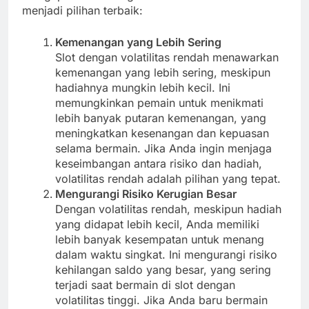
menjadi pilihan terbaik:
Kemenangan yang Lebih Sering
Slot dengan volatilitas rendah menawarkan
kemenangan yang lebih sering, meskipun
hadiahnya mungkin lebih kecil. Ini
memungkinkan pemain untuk menikmati
lebih banyak putaran kemenangan, yang
meningkatkan kesenangan dan kepuasan
selama bermain. Jika Anda ingin menjaga
keseimbangan antara risiko dan hadiah,
volatilitas rendah adalah pilihan yang tepat.
Mengurangi Risiko Kerugian Besar
Dengan volatilitas rendah, meskipun hadiah
yang didapat lebih kecil, Anda memiliki
lebih banyak kesempatan untuk menang
dalam waktu singkat. Ini mengurangi risiko
kehilangan saldo yang besar, yang sering
terjadi saat bermain di slot dengan
volatilitas tinggi. Jika Anda baru bermain