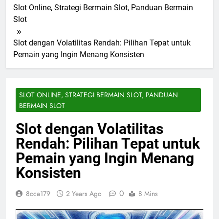
Slot Online, Strategi Bermain Slot, Panduan Bermain
Slot
Slot dengan Volatilitas Rendah: Pilihan Tepat untuk
Pemain yang Ingin Menang Konsisten
SLOT ONLINE, STRATEGI BERMAIN SLOT, PANDUAN
BERMAIN SLOT
Slot dengan Volatilitas
Rendah: Pilihan Tepat untuk
Pemain yang Ingin Menang
Konsisten
0
8cca179
2 Years Ago
8 Mins