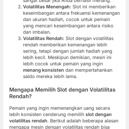
sangat besar jika Anda berhasil menang.
Volatilitas Menengah:
Slot ini memberikan
keseimbangan antara frekuensi kemenangan
dan ukuran hadiah, cocok untuk pemain
yang mencari keseimbangan antara risiko
dan imbalan.
Volatilitas Rendah:
Slot dengan volatilitas
rendah memberikan kemenangan lebih
sering, tetapi dengan jumlah hadiah yang
lebih kecil. Meskipun demikian, mesin ini
lebih cocok untuk pemain yang ingin
menang konsisten
dan mempertahankan
saldo mereka lebih lama.
Mengapa Memilih Slot dengan Volatilitas
Rendah?
Pemain yang ingin memenangkan uang secara
lebih konsisten cenderung memilih
slot dengan
volatilitas rendah
. Berikut adalah beberapa alasan
mengapa mesin dengan volatilitas rendah bisa