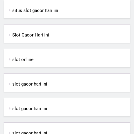
situs slot gacor hari ini
Slot Gacor Hari ini
slot online
slot gacor hari ini
slot gacor hari ini
slot gacor hari ini