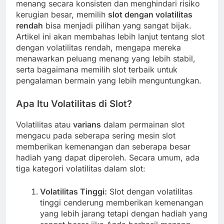
menang secara konsisten dan menghindari risiko
kerugian besar, memilih
slot dengan volatilitas
rendah
bisa menjadi pilihan yang sangat bijak.
Artikel ini akan membahas lebih lanjut tentang slot
dengan volatilitas rendah, mengapa mereka
menawarkan peluang menang yang lebih stabil,
serta bagaimana memilih slot terbaik untuk
pengalaman bermain yang lebih menguntungkan.
Apa Itu Volatilitas di Slot?
Volatilitas atau
varians
dalam permainan slot
mengacu pada seberapa sering mesin slot
memberikan kemenangan dan seberapa besar
hadiah yang dapat diperoleh. Secara umum, ada
tiga kategori volatilitas dalam slot:
Volatilitas Tinggi:
Slot dengan volatilitas
tinggi cenderung memberikan kemenangan
yang lebih jarang tetapi dengan hadiah yang