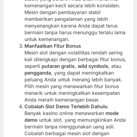
kemenangan kecil secara lebih konsisten.
Mesin dengan pembayaran stabil
memberikan pengalaman yang lebih
menyenangkan karena Anda dapat terus
bermain tanpa harus menunggu terlalu lama
untuk kemenangan.
Manfaatkan Fitur Bonus
Mesin slot dengan volatilitas rendah sering
kali dilengkapi dengan berbagai fitur bonus,
seperti
putaran gratis
,
wild symbols
, atau
pengganda
, yang dapat meningkatkan
peluang Anda untuk menang lebih banyak.
Pilih mesin yang menawarkan fitur bonus
menarik untuk meningkatkan kesempatan
Anda meraih kemenangan besar.
Cobalah Slot Demo Terlebih Dahulu
Banyak kasino online menawarkan
mode
demo
untuk slot, yang memungkinkan Anda
bermain tanpa menggunakan uang asli.
Cobalah berbagai mesin slot dengan