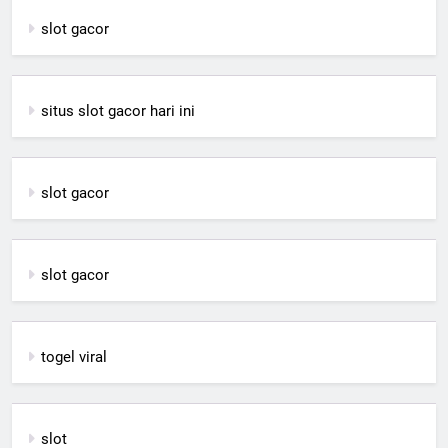
slot gacor
situs slot gacor hari ini
slot gacor
slot gacor
togel viral
slot