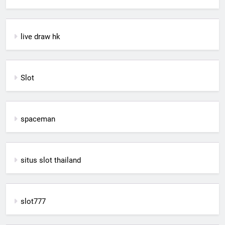
live draw hk
Slot
spaceman
situs slot thailand
slot777