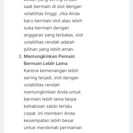
saat bermain di slot dengan
volatilitas tinggi. Jika Anda
baru bermain slot atau lebih
suka bermain dengan
anggaran yang terbatas, slot
volatilitas rendah adalah
pilihan yang lebih aman.
Memungkinkan Pemain
Bermain Lebih Lama
Karena kemenangan lebih
sering terjadi, slot dengan
volatilitas rendah
memungkinkan Anda untuk
bermain lebih lama tanpa
kehabisan saldo terlalu
cepat. Ini memberi Anda
kesempatan lebih besar
untuk menikmati permainan