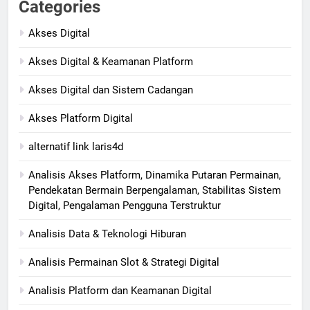
Categories
Akses Digital
Akses Digital & Keamanan Platform
Akses Digital dan Sistem Cadangan
Akses Platform Digital
alternatif link laris4d
Analisis Akses Platform, Dinamika Putaran Permainan,
Pendekatan Bermain Berpengalaman, Stabilitas Sistem
Digital, Pengalaman Pengguna Terstruktur
Analisis Data & Teknologi Hiburan
Analisis Permainan Slot & Strategi Digital
Analisis Platform dan Keamanan Digital