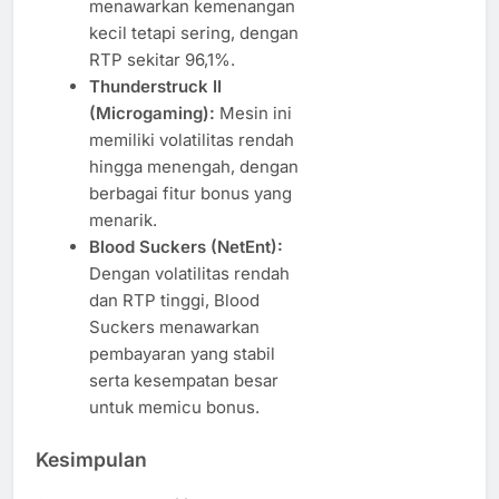
menawarkan kemenangan
kecil tetapi sering, dengan
RTP sekitar 96,1%.
Thunderstruck II
(Microgaming):
Mesin ini
memiliki volatilitas rendah
hingga menengah, dengan
berbagai fitur bonus yang
menarik.
Blood Suckers (NetEnt):
Dengan volatilitas rendah
dan RTP tinggi, Blood
Suckers menawarkan
pembayaran yang stabil
serta kesempatan besar
untuk memicu bonus.
Kesimpulan