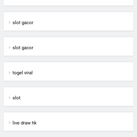
slot gacor
slot gacor
togel viral
slot
live draw hk