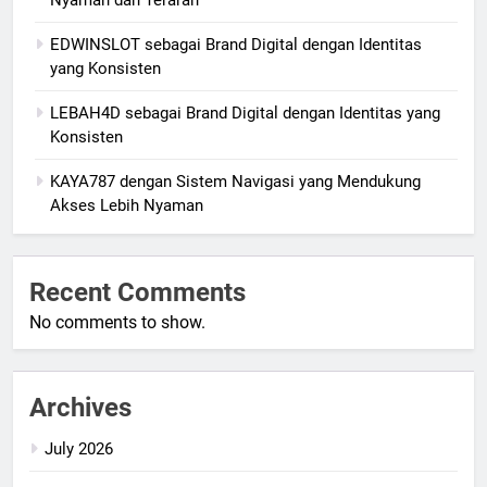
Nyaman dan Terarah
EDWINSLOT sebagai Brand Digital dengan Identitas
yang Konsisten
LEBAH4D sebagai Brand Digital dengan Identitas yang
Konsisten
KAYA787 dengan Sistem Navigasi yang Mendukung
Akses Lebih Nyaman
Recent Comments
No comments to show.
Archives
July 2026