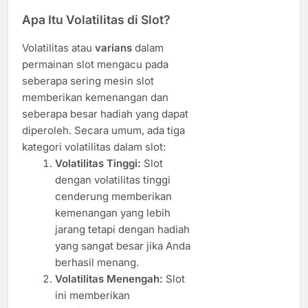
Apa Itu Volatilitas di Slot?
Volatilitas atau
varians
dalam
permainan slot mengacu pada
seberapa sering mesin slot
memberikan kemenangan dan
seberapa besar hadiah yang dapat
diperoleh. Secara umum, ada tiga
kategori volatilitas dalam slot:
Volatilitas Tinggi:
Slot
dengan volatilitas tinggi
cenderung memberikan
kemenangan yang lebih
jarang tetapi dengan hadiah
yang sangat besar jika Anda
berhasil menang.
Volatilitas Menengah:
Slot
ini memberikan