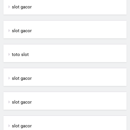
slot gacor
slot gacor
toto slot
slot gacor
slot gacor
slot gacor