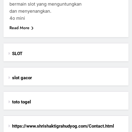
bermain slot yang menguntungkan
dan menyenangkan.
4o mini
Read More
SLOT
slot gacor
toto togel
https://www.shrishaktigrahudyog.com/Contact.html