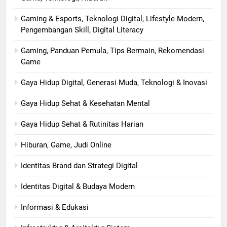
Gaming & Esports, Teknologi Digital, Lifestyle Modern,
Pengembangan Skill, Digital Literacy
Gaming, Panduan Pemula, Tips Bermain, Rekomendasi
Game
Gaya Hidup Digital, Generasi Muda, Teknologi & Inovasi
Gaya Hidup Sehat & Kesehatan Mental
Gaya Hidup Sehat & Rutinitas Harian
Hiburan, Game, Judi Online
Identitas Brand dan Strategi Digital
Identitas Digital & Budaya Modern
Informasi & Edukasi