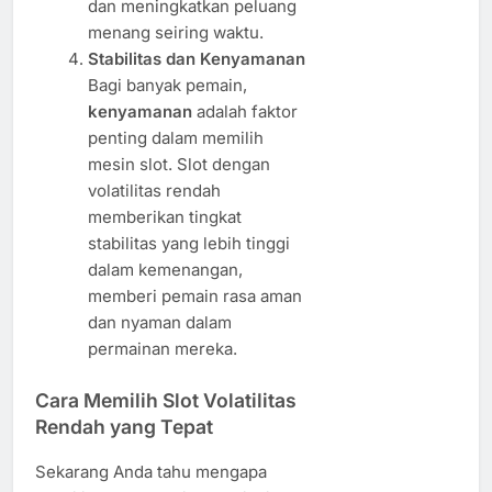
dan meningkatkan peluang
menang seiring waktu.
Stabilitas dan Kenyamanan
Bagi banyak pemain,
kenyamanan
adalah faktor
penting dalam memilih
mesin slot. Slot dengan
volatilitas rendah
memberikan tingkat
stabilitas yang lebih tinggi
dalam kemenangan,
memberi pemain rasa aman
dan nyaman dalam
permainan mereka.
Cara Memilih Slot Volatilitas
Rendah yang Tepat
Sekarang Anda tahu mengapa