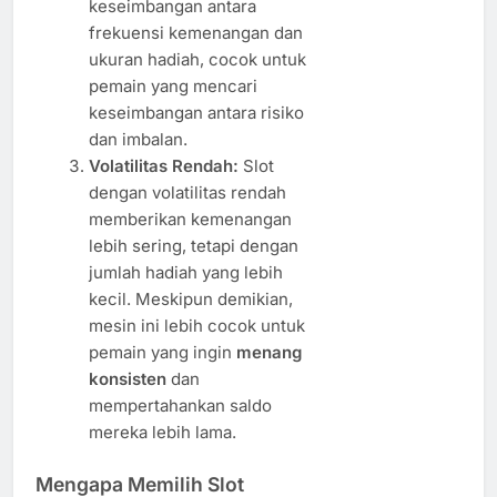
keseimbangan antara
frekuensi kemenangan dan
ukuran hadiah, cocok untuk
pemain yang mencari
keseimbangan antara risiko
dan imbalan.
Volatilitas Rendah:
Slot
dengan volatilitas rendah
memberikan kemenangan
lebih sering, tetapi dengan
jumlah hadiah yang lebih
kecil. Meskipun demikian,
mesin ini lebih cocok untuk
pemain yang ingin
menang
konsisten
dan
mempertahankan saldo
mereka lebih lama.
Mengapa Memilih Slot