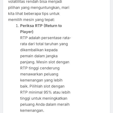
volatilitas rendah bisa menjadi
pilihan yang menguntungkan, mari
kita lihat beberapa tips untuk
memilih mesin yang tepat:
Periksa RTP (Return to
Player)
RTP adalah persentase rata-
rata dari total taruhan yang
dikembalikan kepada
pemain dalam jangka
panjang. Mesin slot dengan
RTP tinggi cenderung
menawarkan peluang
kemenangan yang lebih
baik. Pilihlah slot dengan
RTP minimal 95% atau lebih
tinggi untuk meningkatkan
peluang Anda dalam meraih
kemenangan.