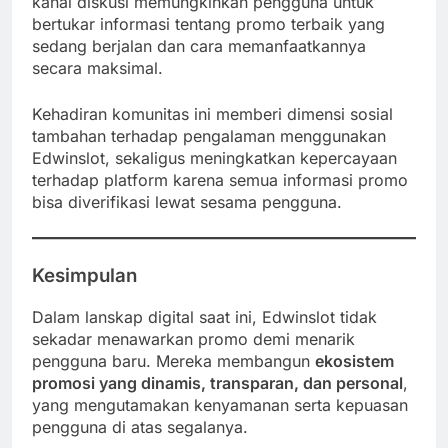
kanal diskusi memungkinkan pengguna untuk
bertukar informasi tentang promo terbaik yang
sedang berjalan dan cara memanfaatkannya
secara maksimal.
Kehadiran komunitas ini memberi dimensi sosial
tambahan terhadap pengalaman menggunakan
Edwinslot, sekaligus meningkatkan kepercayaan
terhadap platform karena semua informasi promo
bisa diverifikasi lewat sesama pengguna.
Kesimpulan
Dalam lanskap digital saat ini, Edwinslot tidak
sekadar menawarkan promo demi menarik
pengguna baru. Mereka membangun
ekosistem
promosi yang dinamis, transparan, dan personal
,
yang mengutamakan kenyamanan serta kepuasan
pengguna di atas segalanya.