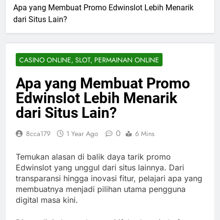
Apa yang Membuat Promo Edwinslot Lebih Menarik
dari Situs Lain?
CASINO ONLINE, SLOT, PERMAINAN ONLINE
Apa yang Membuat Promo
Edwinslot Lebih Menarik
dari Situs Lain?
0
8cca179
1 Year Ago
6 Mins
Temukan alasan di balik daya tarik promo
Edwinslot yang unggul dari situs lainnya. Dari
transparansi hingga inovasi fitur, pelajari apa yang
membuatnya menjadi pilihan utama pengguna
digital masa kini.