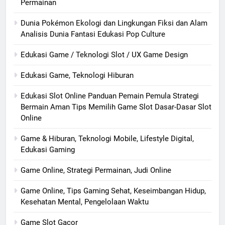
Permainan
Dunia Pokémon Ekologi dan Lingkungan Fiksi dan Alam
Analisis Dunia Fantasi Edukasi Pop Culture
Edukasi Game / Teknologi Slot / UX Game Design
Edukasi Game, Teknologi Hiburan
Edukasi Slot Online Panduan Pemain Pemula Strategi
Bermain Aman Tips Memilih Game Slot Dasar-Dasar Slot
Online
Game & Hiburan, Teknologi Mobile, Lifestyle Digital,
Edukasi Gaming
Game Online, Strategi Permainan, Judi Online
Game Online, Tips Gaming Sehat, Keseimbangan Hidup,
Kesehatan Mental, Pengelolaan Waktu
Game Slot Gacor