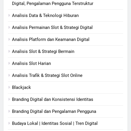
Digital, Pengalaman Pengguna Terstruktur
Analisis Data & Teknologi Hiburan
Analisis Permainan Slot & Strategi Digital
Analisis Platform dan Keamanan Digital
Analisis Slot & Strategi Bermain
Analisis Slot Harian
Analisis Trafik & Strategi Slot Online
Blackjack
Branding Digital dan Konsistensi Identitas
Branding Digital dan Pengalaman Pengguna
Budaya Lokal | Identitas Sosial | Tren Digital