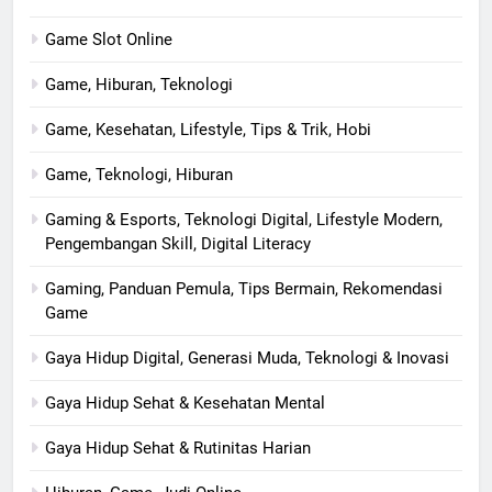
Game Slot Online
Game, Hiburan, Teknologi
Game, Kesehatan, Lifestyle, Tips & Trik, Hobi
Game, Teknologi, Hiburan
Gaming & Esports, Teknologi Digital, Lifestyle Modern,
Pengembangan Skill, Digital Literacy
Gaming, Panduan Pemula, Tips Bermain, Rekomendasi
Game
Gaya Hidup Digital, Generasi Muda, Teknologi & Inovasi
Gaya Hidup Sehat & Kesehatan Mental
Gaya Hidup Sehat & Rutinitas Harian