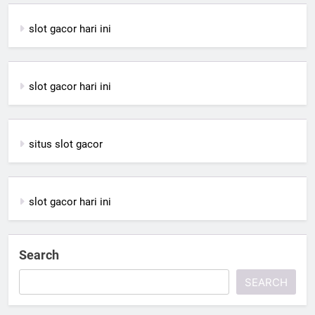
slot gacor hari ini
slot gacor hari ini
situs slot gacor
slot gacor hari ini
Search
SEARCH