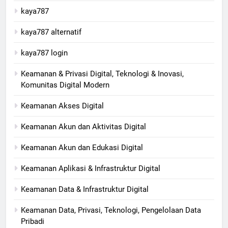
kaya787
kaya787 alternatif
kaya787 login
Keamanan & Privasi Digital, Teknologi & Inovasi,
Komunitas Digital Modern
Keamanan Akses Digital
Keamanan Akun dan Aktivitas Digital
Keamanan Akun dan Edukasi Digital
Keamanan Aplikasi & Infrastruktur Digital
Keamanan Data & Infrastruktur Digital
Keamanan Data, Privasi, Teknologi, Pengelolaan Data
Pribadi