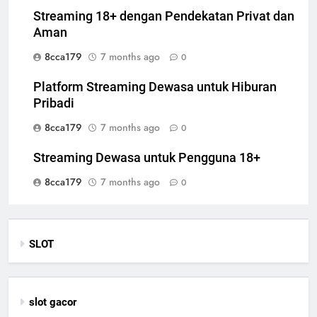
Streaming 18+ dengan Pendekatan Privat dan
Aman
8cca179
7 months ago
0
Platform Streaming Dewasa untuk Hiburan
Pribadi
8cca179
7 months ago
0
Streaming Dewasa untuk Pengguna 18+
8cca179
7 months ago
0
SLOT
slot gacor