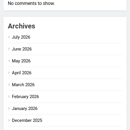
No comments to show.
Archives
July 2026
June 2026
May 2026
April 2026
March 2026
February 2026
January 2026
December 2025