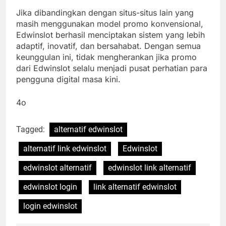
Jika dibandingkan dengan situs-situs lain yang
masih menggunakan model promo konvensional,
Edwinslot berhasil menciptakan sistem yang lebih
adaptif, inovatif, dan bersahabat. Dengan semua
keunggulan ini, tidak mengherankan jika promo
dari Edwinslot selalu menjadi pusat perhatian para
pengguna digital masa kini.
4o
Tagged:
alternatif edwinslot
alternatif link edwinslot
Edwinslot
edwinslot alternatif
edwinslot link alternatif
edwinslot login
link alternatif edwinslot
login edwinslot