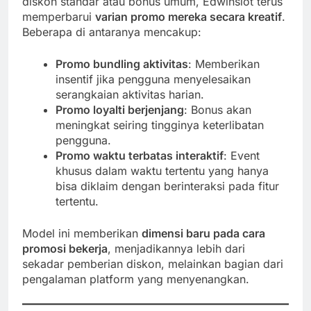
diskon standar atau bonus umum, Edwinslot terus
memperbarui
varian promo mereka secara kreatif
.
Beberapa di antaranya mencakup:
Promo bundling aktivitas
: Memberikan
insentif jika pengguna menyelesaikan
serangkaian aktivitas harian.
Promo loyalti berjenjang
: Bonus akan
meningkat seiring tingginya keterlibatan
pengguna.
Promo waktu terbatas interaktif
: Event
khusus dalam waktu tertentu yang hanya
bisa diklaim dengan berinteraksi pada fitur
tertentu.
Model ini memberikan
dimensi baru pada cara
promosi bekerja
, menjadikannya lebih dari
sekadar pemberian diskon, melainkan bagian dari
pengalaman platform yang menyenangkan.