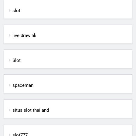
slot
live draw hk
Slot
spaceman
situs slot thailand
slot777