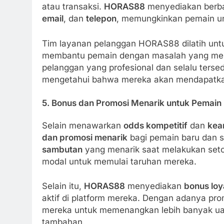
atau transaksi.
HORAS88
menyediakan berba
email
, dan
telepon
, memungkinkan pemain u
Tim layanan pelanggan HORAS88 dilatih untu
membantu pemain dengan masalah yang mer
pelanggan yang profesional dan selalu terse
mengetahui bahwa mereka akan mendapatkan
5.
Bonus dan Promosi Menarik untuk Pemain 
Selain menawarkan
odds kompetitif
dan
kea
dan promosi menarik
bagi pemain baru dan s
sambutan
yang menarik saat melakukan set
modal untuk memulai taruhan mereka.
Selain itu,
HORAS88
menyediakan
bonus loy
aktif di platform mereka. Dengan adanya pro
mereka untuk memenangkan lebih banyak ua
tambahan.