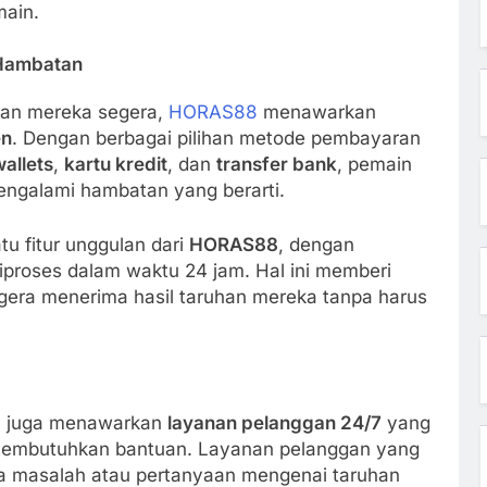
main.
 Hambatan
gan mereka segera,
HORAS88
menawarkan
en
. Dengan berbagai pilihan metode pembayaran
allets
,
kartu kredit
, dan
transfer bank
, pemain
ngalami hambatan yang berarti.
tu fitur unggulan dari
HORAS88
, dengan
iproses dalam waktu 24 jam. Hal ini memberi
era menerima hasil taruhan mereka tanpa harus
8
juga menawarkan
layanan pelanggan 24/7
yang
membutuhkan bantuan. Layanan pelanggan yang
ada masalah atau pertanyaan mengenai taruhan