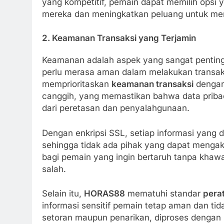
yang kompetitif, pemain dapat memilih opsi y
mereka dan meningkatkan peluang untuk mer
2.
Keamanan Transaksi yang Terjamin
Keamanan adalah aspek yang sangat penting k
perlu merasa aman dalam melakukan transak
memprioritaskan
keamanan transaksi
dengan
canggih, yang memastikan bahwa data pribad
dari peretasan dan penyalahgunaan.
Dengan enkripsi SSL, setiap informasi yang d
sehingga tidak ada pihak yang dapat mengak
bagi pemain yang ingin bertaruh tanpa khawa
salah.
Selain itu,
HORAS88
mematuhi standar
pera
informasi sensitif pemain tetap aman dan tida
setoran maupun penarikan, diproses dengan