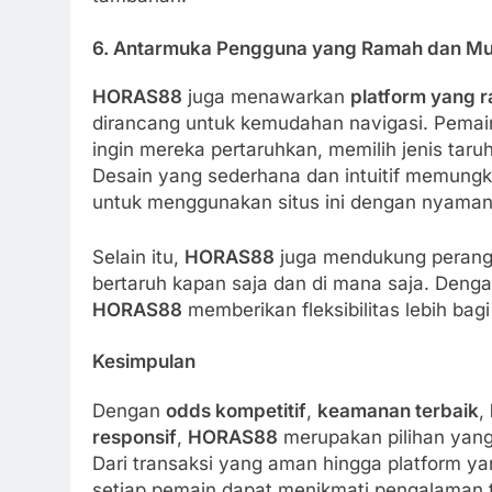
6.
Antarmuka Pengguna yang Ramah dan Mu
HORAS88
juga menawarkan
platform yang 
dirancang untuk kemudahan navigasi. Pemai
ingin mereka pertaruhkan, memilih jenis taru
Desain yang sederhana dan intuitif memungk
untuk menggunakan situs ini dengan nyaman
Selain itu,
HORAS88
juga mendukung perang
bertaruh kapan saja dan di mana saja. Deng
HORAS88
memberikan fleksibilitas lebih bag
Kesimpulan
Dengan
odds kompetitif
,
keamanan terbaik
,
responsif
,
HORAS88
merupakan pilihan yang 
Dari transaksi yang aman hingga platform y
setiap pemain dapat menikmati pengalaman