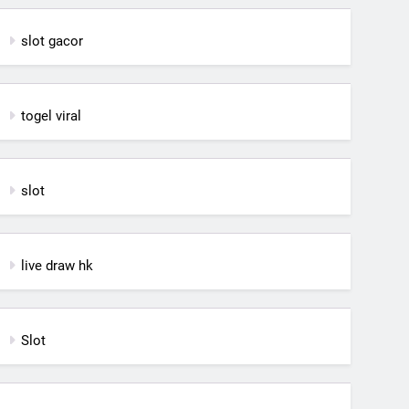
slot gacor
togel viral
slot
live draw hk
Slot