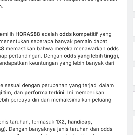
n.
emilih
HORAS88
adalah
odds kompetitif
yang
m menentukan seberapa banyak pemain dapat
88
memastikan bahwa mereka menawarkan odds
etiap pertandingan. Dengan
odds yang lebih tinggi
,
mendapatkan keuntungan yang lebih banyak dari
ime sesuai dengan perubahan yang terjadi dalam
i tim
, dan
performa terkini
. Ini memberikan
ebih percaya diri dan memaksimalkan peluang
nis taruhan, termasuk
1X2
,
handicap
,
ing). Dengan banyaknya jenis taruhan dan odds