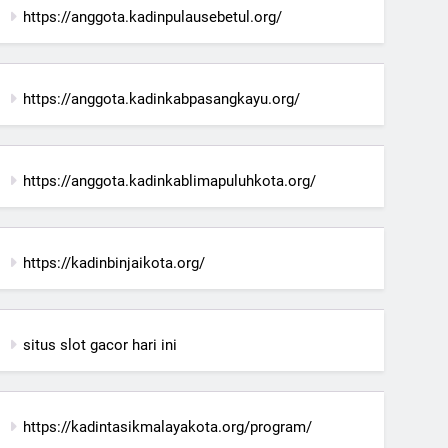
https://anggota.kadinpulausebetul.org/
https://anggota.kadinkabpasangkayu.org/
https://anggota.kadinkablimapuluhkota.org/
https://kadinbinjaikota.org/
situs slot gacor hari ini
https://kadintasikmalayakota.org/program/