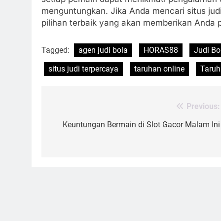
menguntungkan. Jika Anda mencari situs jud
pilihan terbaik yang akan memberikan Anda 
Tagged:
agen judi bola
HORAS88
Judi Bo
situs judi terpercaya
taruhan online
Taruh
Previous:
Post
navigation
Keuntungan Bermain di Slot Gacor Malam Ini