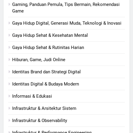
Gaming, Panduan Pemula, Tips Bermain, Rekomendasi
Game
Gaya Hidup Digital, Generasi Muda, Teknologi & Inovasi
Gaya Hidup Sehat & Kesehatan Mental
Gaya Hidup Sehat & Rutinitas Harian
Hiburan, Game, Judi Online
Identitas Brand dan Strategi Digital
Identitas Digital & Budaya Modern
Informasi & Edukasi
Infrastruktur & Arsitektur Sistem
Infrastruktur & Observability
Infrastruktur & Performance Engineering