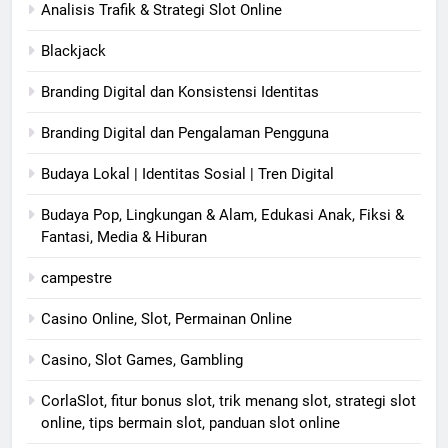
Analisis Trafik & Strategi Slot Online
Blackjack
Branding Digital dan Konsistensi Identitas
Branding Digital dan Pengalaman Pengguna
Budaya Lokal | Identitas Sosial | Tren Digital
Budaya Pop, Lingkungan & Alam, Edukasi Anak, Fiksi &
Fantasi, Media & Hiburan
campestre
Casino Online, Slot, Permainan Online
Casino, Slot Games, Gambling
CorlaSlot, fitur bonus slot, trik menang slot, strategi slot
online, tips bermain slot, panduan slot online