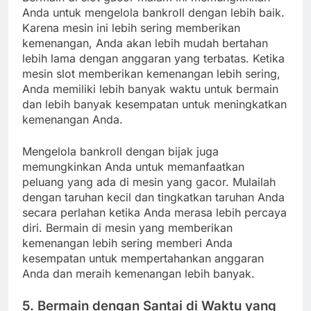
Anda untuk mengelola bankroll dengan lebih baik.
Karena mesin ini lebih sering memberikan
kemenangan, Anda akan lebih mudah bertahan
lebih lama dengan anggaran yang terbatas. Ketika
mesin slot memberikan kemenangan lebih sering,
Anda memiliki lebih banyak waktu untuk bermain
dan lebih banyak kesempatan untuk meningkatkan
kemenangan Anda.
Mengelola bankroll dengan bijak juga
memungkinkan Anda untuk memanfaatkan
peluang yang ada di mesin yang gacor. Mulailah
dengan taruhan kecil dan tingkatkan taruhan Anda
secara perlahan ketika Anda merasa lebih percaya
diri. Bermain di mesin yang memberikan
kemenangan lebih sering memberi Anda
kesempatan untuk mempertahankan anggaran
Anda dan meraih kemenangan lebih banyak.
5.
Bermain dengan Santai di Waktu yang