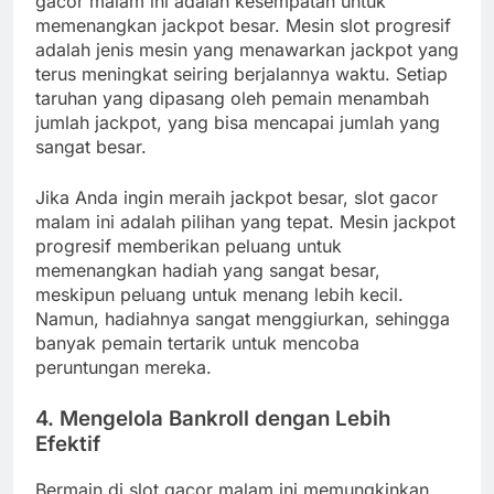
gacor malam ini adalah kesempatan untuk
memenangkan jackpot besar. Mesin slot progresif
adalah jenis mesin yang menawarkan jackpot yang
terus meningkat seiring berjalannya waktu. Setiap
taruhan yang dipasang oleh pemain menambah
jumlah jackpot, yang bisa mencapai jumlah yang
sangat besar.
Jika Anda ingin meraih jackpot besar, slot gacor
malam ini adalah pilihan yang tepat. Mesin jackpot
progresif memberikan peluang untuk
memenangkan hadiah yang sangat besar,
meskipun peluang untuk menang lebih kecil.
Namun, hadiahnya sangat menggiurkan, sehingga
banyak pemain tertarik untuk mencoba
peruntungan mereka.
4.
Mengelola Bankroll dengan Lebih
Efektif
Bermain di slot gacor malam ini memungkinkan