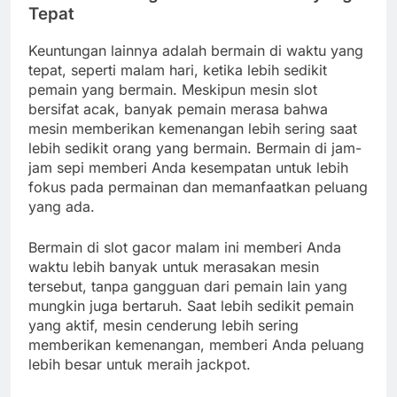
Tepat
Keuntungan lainnya adalah bermain di waktu yang
tepat, seperti malam hari, ketika lebih sedikit
pemain yang bermain. Meskipun mesin slot
bersifat acak, banyak pemain merasa bahwa
mesin memberikan kemenangan lebih sering saat
lebih sedikit orang yang bermain. Bermain di jam-
jam sepi memberi Anda kesempatan untuk lebih
fokus pada permainan dan memanfaatkan peluang
yang ada.
Bermain di slot gacor malam ini memberi Anda
waktu lebih banyak untuk merasakan mesin
tersebut, tanpa gangguan dari pemain lain yang
mungkin juga bertaruh. Saat lebih sedikit pemain
yang aktif, mesin cenderung lebih sering
memberikan kemenangan, memberi Anda peluang
lebih besar untuk meraih jackpot.