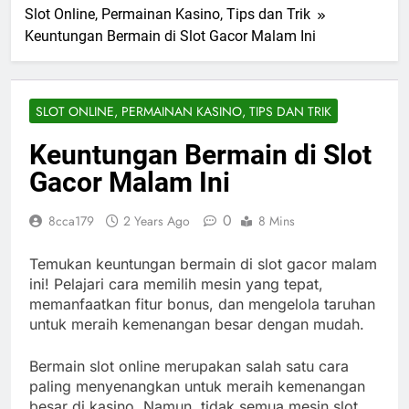
Slot Online, Permainan Kasino, Tips dan Trik
Keuntungan Bermain di Slot Gacor Malam Ini
SLOT ONLINE, PERMAINAN KASINO, TIPS DAN TRIK
Keuntungan Bermain di Slot
Gacor Malam Ini
0
8cca179
2 Years Ago
8 Mins
Temukan keuntungan bermain di slot gacor malam
ini! Pelajari cara memilih mesin yang tepat,
memanfaatkan fitur bonus, dan mengelola taruhan
untuk meraih kemenangan besar dengan mudah.
Bermain slot online merupakan salah satu cara
paling menyenangkan untuk meraih kemenangan
besar di kasino. Namun, tidak semua mesin slot