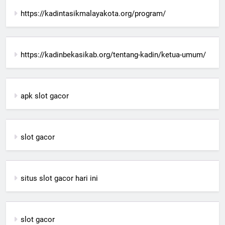
https://kadintasikmalayakota.org/program/
https://kadinbekasikab.org/tentang-kadin/ketua-umum/
apk slot gacor
slot gacor
situs slot gacor hari ini
slot gacor