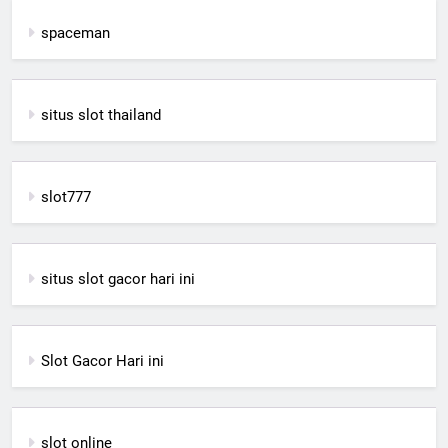
spaceman
situs slot thailand
slot777
situs slot gacor hari ini
Slot Gacor Hari ini
slot online