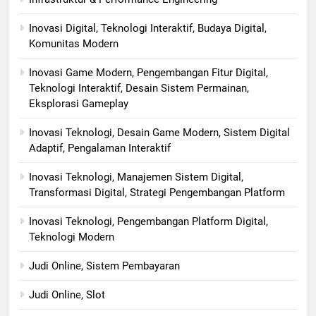
Inovasi Digital, Teknologi Interaktif, Budaya Digital,
Komunitas Modern
Inovasi Game Modern, Pengembangan Fitur Digital,
Teknologi Interaktif, Desain Sistem Permainan,
Eksplorasi Gameplay
Inovasi Teknologi, Desain Game Modern, Sistem Digital
Adaptif, Pengalaman Interaktif
Inovasi Teknologi, Manajemen Sistem Digital,
Transformasi Digital, Strategi Pengembangan Platform
Inovasi Teknologi, Pengembangan Platform Digital,
Teknologi Modern
Judi Online, Sistem Pembayaran
Judi Online, Slot