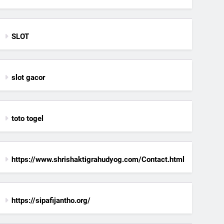
SLOT
slot gacor
toto togel
https://www.shrishaktigrahudyog.com/Contact.html
https://sipafijantho.org/