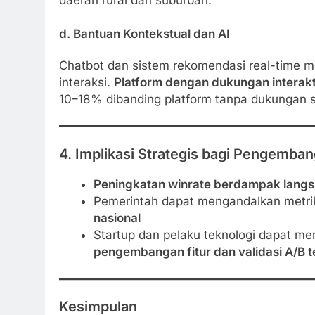
daerah rural dan suburban.
d.
Bantuan Kontekstual dan AI
Chatbot dan sistem rekomendasi real-time 
interaksi.
Platform dengan dukungan interakti
10–18% dibanding platform tanpa dukungan 
4. Implikasi Strategis bagi Pengemba
Peningkatan winrate berdampak langsu
Pemerintah dapat mengandalkan metrik
nasional
Startup dan pelaku teknologi dapat m
pengembangan fitur dan validasi A/B t
Kesimpulan