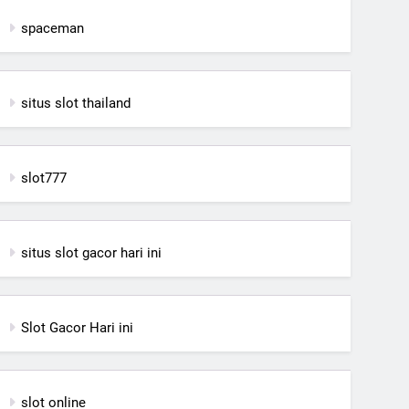
spaceman
situs slot thailand
slot777
situs slot gacor hari ini
Slot Gacor Hari ini
slot online