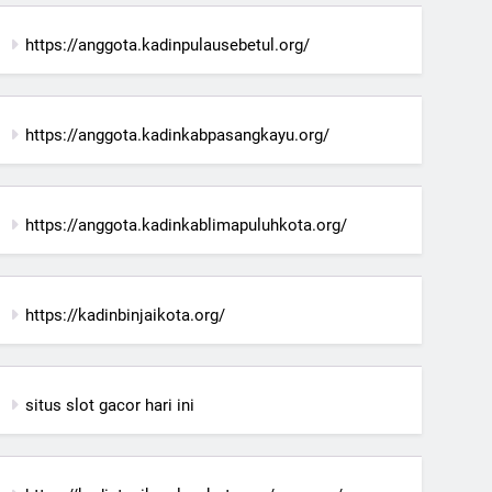
https://anggota.kadinpulausebetul.org/
https://anggota.kadinkabpasangkayu.org/
https://anggota.kadinkablimapuluhkota.org/
https://kadinbinjaikota.org/
situs slot gacor hari ini