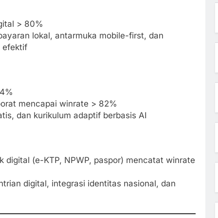
ital > 80%
ayaran lokal, antarmuka mobile-first, dan
efektif
74%
porat mencapai winrate > 82%
atis, dan kurikulum adaptif berbasis AI
 digital (e-KTP, NPWP, paspor) mencatat winrate
ian digital, integrasi identitas nasional, dan