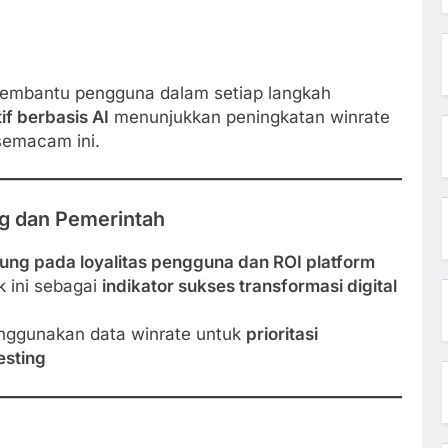
membantu pengguna dalam setiap langkah
f berbasis AI
menunjukkan peningkatan winrate
semacam ini.
ng dan Pemerintah
ng pada loyalitas pengguna dan ROI platform
 ini sebagai
indikator sukses transformasi digital
enggunakan data winrate untuk
prioritasi
esting