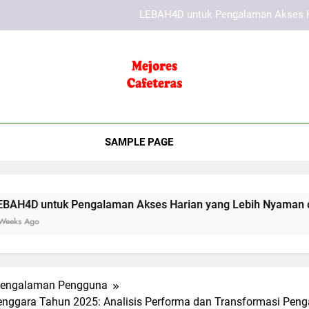
LEBAH4D untuk Pengalaman Akses H
EDWINSLOT sebagai Brand Dig
LEBAH4D sebagai Brand Di
ores Cafeteras
EDWINSLOT untuk Pengalaman Akses Ha
sin Kopi Terbaik Dengan Panduan Dan Ulasan Dari Mejores Caf
LEBAH4D untuk Pengalaman Akses H
SAMPLE PAGE
EDWINSLOT sebagai Brand Dig
LEBAH4D sebagai Brand Di
k Pengalaman Akses Harian yang Lebih Nyaman dan Terarah
l, Pengalaman Pengguna
enggara Tahun 2025: Analisis Performa dan Transformasi Peng