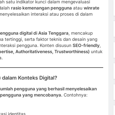
alah satu indikator kunci dalam mengevaluasi
adalah
rasio kemenangan pengguna
atau
winrate
nyelesaikan interaksi atau proses di dalam
engguna digital di Asia Tenggara
, mencakup
tertinggi, serta faktor teknis dan desain yang
nteraksi pengguna. Konten disusun
SEO-friendly
,
ertise, Authoritativeness, Trustworthiness)
untuk
a.
 dalam Konteks Digital?
jumlah pengguna yang berhasil menyelesaikan
tal pengguna yang mencobanya.
Contohnya:
asi identitas