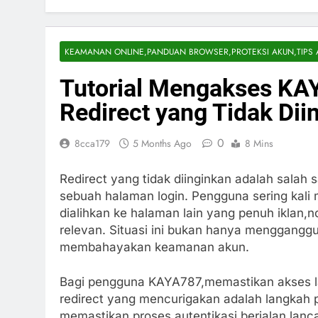
KEAMANAN ONLINE,PANDUAN BROWSER,PROTEKSI AKUN,TIPS AK
Tutorial Mengakses KA
Redirect yang Tidak Dii
0
8cca179
5 Months Ago
8 Mins
Redirect yang tidak diinginkan adalah sala
sebuah halaman login. Pengguna sering kali
dialihkan ke halaman lain yang penuh iklan,n
relevan. Situasi ini bukan hanya menggangg
membahayakan keamanan akun.
Bagi pengguna KAYA787,memastikan akses la
redirect yang mencurigakan adalah langkah 
memastikan proses autentikasi berjalan lanca