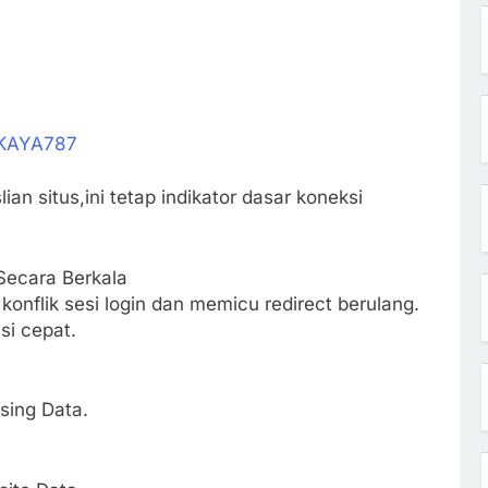
KAYA787
n situs,ini tetap indikator dasar koneksi
ecara Berkala
flik sesi login dan memicu redirect berulang.
si cepat.
sing Data.