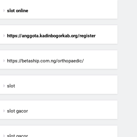
slot online
https://anggota.kadinbogorkab.org/register
https://betaship.com.ng/orthopaedic/
slot
slot gacor
slot gacor