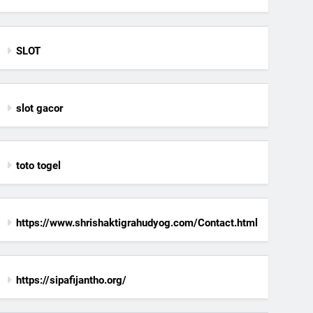
SLOT
slot gacor
toto togel
https://www.shrishaktigrahudyog.com/Contact.html
https://sipafijantho.org/