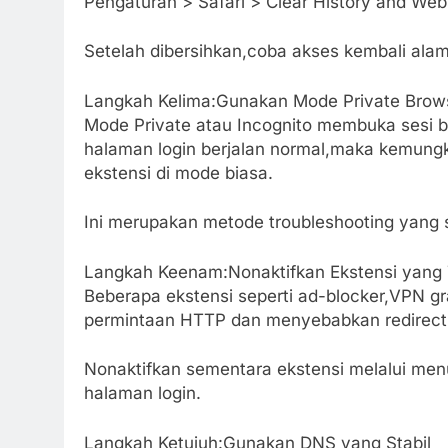
Pengaturan > Safari > Clear History and Web
Setelah dibersihkan,coba akses kembali alam
Langkah Kelima:Gunakan Mode Private Brows
Mode Private atau Incognito membuka sesi b
halaman login berjalan normal,maka kemungk
ekstensi di mode biasa.
Ini merupakan metode troubleshooting yang 
Langkah Keenam:Nonaktifkan Ekstensi yang 
Beberapa ekstensi seperti ad-blocker,VPN gra
permintaan HTTP dan menyebabkan redirect
Nonaktifkan sementara ekstensi melalui men
halaman login.
Langkah Ketujuh:Gunakan DNS yang Stabil