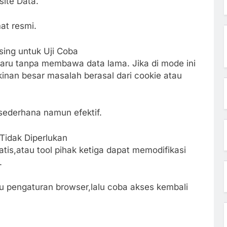
site Data.
at resmi.
ing untuk Uji Coba
aru tanpa membawa data lama. Jika di mode ini
inan besar masalah berasal dari cookie atau
sederhana namun efektif.
Tidak Diperlukan
tis,atau tool pihak ketiga dapat memodifikasi
.
u pengaturan browser,lalu coba akses kembali