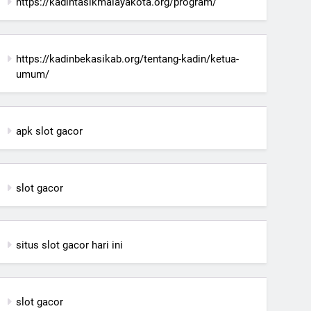
https://kadintasikmalayakota.org/program/
https://kadinbekasikab.org/tentang-kadin/ketua-
umum/
apk slot gacor
slot gacor
situs slot gacor hari ini
slot gacor