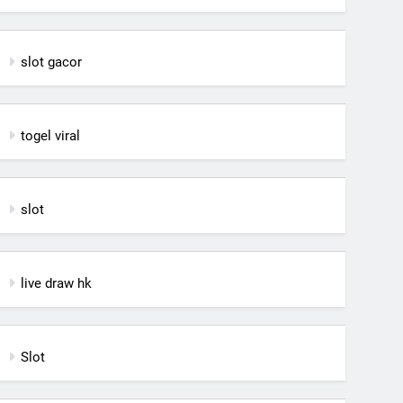
slot gacor
togel viral
slot
live draw hk
Slot