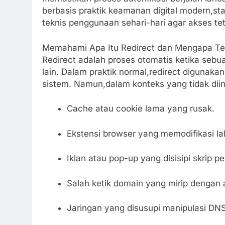
berbasis praktik keamanan digital modern,s
teknis penggunaan sehari-hari agar akses te
Memahami Apa Itu Redirect dan Mengapa Ter
Redirect adalah proses otomatis ketika se
lain. Dalam praktik normal,redirect digunak
sistem. Namun,dalam konteks yang tidak diin
Cache atau cookie lama yang rusak.
Ekstensi browser yang memodifikasi lalu
Iklan atau pop-up yang disisipi skrip p
Salah ketik domain yang mirip dengan a
Jaringan yang disusupi manipulasi DNS