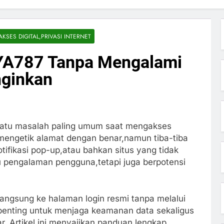
SES DIGITAL,PRIVASI INTERNET
YA787 Tanpa Mengalami
nginkan
h satu masalah paling umum saat mengakses
 mengetik alamat dengan benar,namun tiba-tiba
otifikasi pop-up,atau bahkan situs yang tidak
u pengalaman pengguna,tetapi juga berpotensi
ngsung ke halaman login resmi tanpa melalui
penting untuk menjaga keamanan data sekaligus
r. Artikel ini menyajikan panduan lengkap