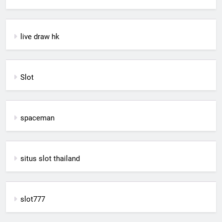
live draw hk
Slot
spaceman
situs slot thailand
slot777