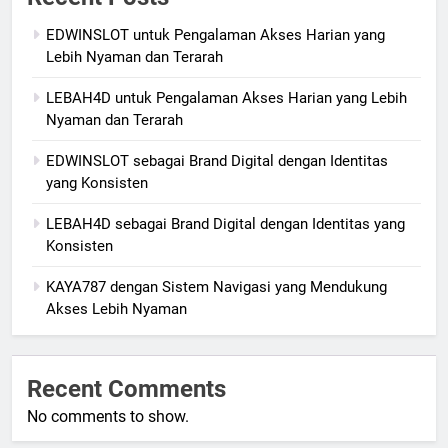
EDWINSLOT untuk Pengalaman Akses Harian yang
Lebih Nyaman dan Terarah
LEBAH4D untuk Pengalaman Akses Harian yang Lebih
Nyaman dan Terarah
EDWINSLOT sebagai Brand Digital dengan Identitas
yang Konsisten
LEBAH4D sebagai Brand Digital dengan Identitas yang
Konsisten
KAYA787 dengan Sistem Navigasi yang Mendukung
Akses Lebih Nyaman
Recent Comments
No comments to show.