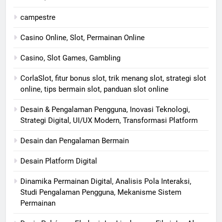
campestre
Casino Online, Slot, Permainan Online
Casino, Slot Games, Gambling
CorlaSlot, fitur bonus slot, trik menang slot, strategi slot
online, tips bermain slot, panduan slot online
Desain & Pengalaman Pengguna, Inovasi Teknologi,
Strategi Digital, UI/UX Modern, Transformasi Platform
Desain dan Pengalaman Bermain
Desain Platform Digital
Dinamika Permainan Digital, Analisis Pola Interaksi,
Studi Pengalaman Pengguna, Mekanisme Sistem
Permainan