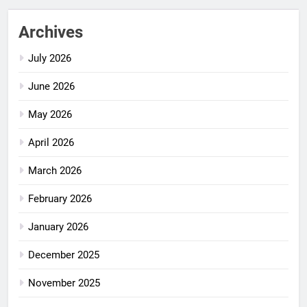
Archives
July 2026
June 2026
May 2026
April 2026
March 2026
February 2026
January 2026
December 2025
November 2025