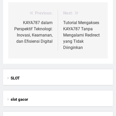
Previous:
Next:
Post
navigation
KAYA787 dalam
Tutorial Mengakses
Perspektif Teknologi:
KAYA787 Tanpa
Inovasi, Keamanan,
Mengalami Redirect
dan Efisiensi Digital
yang Tidak
Diinginkan
SLOT
slot gacor