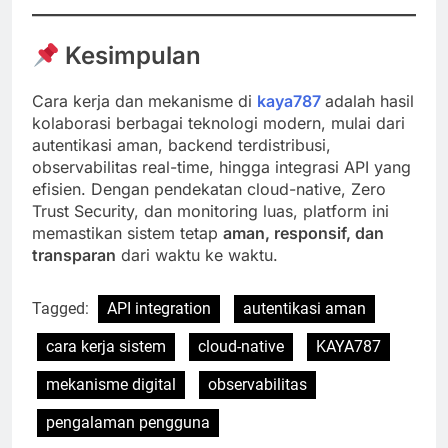
Kesimpulan
Cara kerja dan mekanisme di
kaya787
adalah hasil
kolaborasi berbagai teknologi modern, mulai dari
autentikasi aman, backend terdistribusi,
observabilitas real-time, hingga integrasi API yang
efisien. Dengan pendekatan cloud-native, Zero
Trust Security, dan monitoring luas, platform ini
memastikan sistem tetap
aman, responsif, dan
transparan
dari waktu ke waktu.
Tagged:
API integration
autentikasi aman
cara kerja sistem
cloud-native
KAYA787
mekanisme digital
observabilitas
pengalaman pengguna