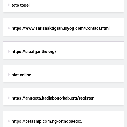
toto togel
https://www.shrishaktigrahudyog.com/Contact.html
https://sipafijantho.org/
slot online
https://anggota.kadinbogorkab.org/register
https://betaship.com.ng/orthopaedic/