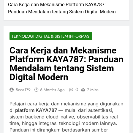
Cara Kerja dan Mekanisme Platform KAYA787:
Panduan Mendalam tentang Sistem Digital Modern
TEKNOLOGI DIGITAL & SISTEM INFORMASI
Cara Kerja dan Mekanisme
Platform KAYA787: Panduan
Mendalam tentang Sistem
Digital Modern
0
8cca179
6 Months Ago
7 Mins
Pelajari cara kerja dan mekanisme yang digunakan
di
platform KAYA787
— mulai dari autentikasi,
sistem backend cloud-native, observabilitas real-
time, hingga integrasi teknologi modern lainnya.
Panduan ini dirangkum berdasarkan sumber