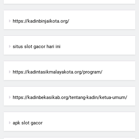
https://kadinbinjaikota.org/
situs slot gacor hari ini
https://kadintasikmalayakota.org/program/
https://kadinbekasikab.org/tentang-kadin/ketua-umum/
apk slot gacor