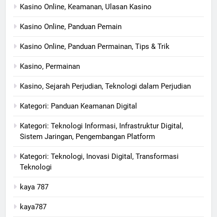
Kasino Online, Keamanan, Ulasan Kasino
Kasino Online, Panduan Pemain
Kasino Online, Panduan Permainan, Tips & Trik
Kasino, Permainan
Kasino, Sejarah Perjudian, Teknologi dalam Perjudian
Kategori: Panduan Keamanan Digital
Kategori: Teknologi Informasi, Infrastruktur Digital,
Sistem Jaringan, Pengembangan Platform
Kategori: Teknologi, Inovasi Digital, Transformasi
Teknologi
kaya 787
kaya787