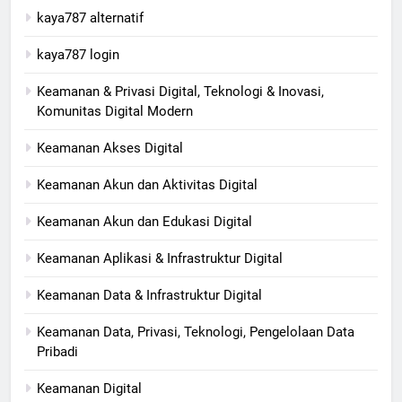
kaya787 alternatif
kaya787 login
Keamanan & Privasi Digital, Teknologi & Inovasi,
Komunitas Digital Modern
Keamanan Akses Digital
Keamanan Akun dan Aktivitas Digital
Keamanan Akun dan Edukasi Digital
Keamanan Aplikasi & Infrastruktur Digital
Keamanan Data & Infrastruktur Digital
Keamanan Data, Privasi, Teknologi, Pengelolaan Data
Pribadi
Keamanan Digital