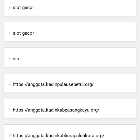
slot gacor
slot gacor
slot
https://anggota.kadinpulausebetul.org/
https://anggota.kadinkabpasangkayu.org/
https://anggota.kadinkablimapuluhkota.org/