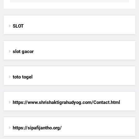
SLOT
slot gacor
toto togel
https://www.shrishaktigrahudyog.com/Contact.html
https://sipafijantho.org/