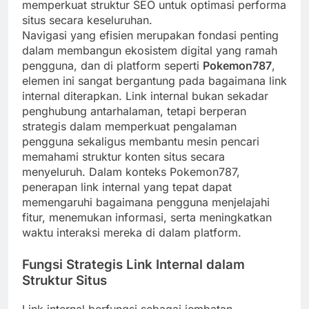
memperkuat struktur SEO untuk optimasi performa
situs secara keseluruhan.
Navigasi yang efisien merupakan fondasi penting
dalam membangun ekosistem digital yang ramah
pengguna, dan di platform seperti
Pokemon787
,
elemen ini sangat bergantung pada bagaimana link
internal diterapkan. Link internal bukan sekadar
penghubung antarhalaman, tetapi berperan
strategis dalam memperkuat pengalaman
pengguna sekaligus membantu mesin pencari
memahami struktur konten situs secara
menyeluruh. Dalam konteks Pokemon787,
penerapan link internal yang tepat dapat
memengaruhi bagaimana pengguna menjelajahi
fitur, menemukan informasi, serta meningkatkan
waktu interaksi mereka di dalam platform.
Fungsi Strategis Link Internal dalam
Struktur Situs
Link internal berfungsi sebagai jembatan