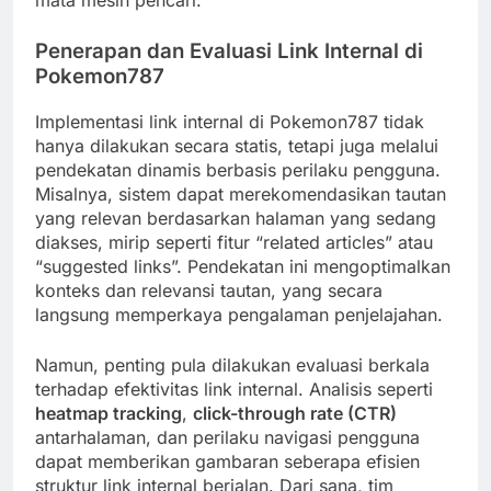
mata mesin pencari.
Penerapan dan Evaluasi Link Internal di
Pokemon787
Implementasi link internal di Pokemon787 tidak
hanya dilakukan secara statis, tetapi juga melalui
pendekatan dinamis berbasis perilaku pengguna.
Misalnya, sistem dapat merekomendasikan tautan
yang relevan berdasarkan halaman yang sedang
diakses, mirip seperti fitur “related articles” atau
“suggested links”. Pendekatan ini mengoptimalkan
konteks dan relevansi tautan, yang secara
langsung memperkaya pengalaman penjelajahan.
Namun, penting pula dilakukan evaluasi berkala
terhadap efektivitas link internal. Analisis seperti
heatmap tracking
,
click-through rate (CTR)
antarhalaman, dan perilaku navigasi pengguna
dapat memberikan gambaran seberapa efisien
struktur link internal berjalan. Dari sana, tim