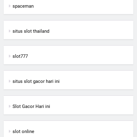
spaceman
situs slot thailand
slot777
situs slot gacor hari ini
Slot Gacor Hari ini
slot online