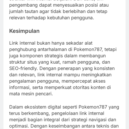
pengembang dapat menyesuaikan posisi atau
jumlah tautan agar tidak berlebihan dan tetap
relevan terhadap kebutuhan pengguna.
Kesimpulan
Link internal bukan hanya sekadar alat
penghubung antarhalaman di Pokemon787, tetapi
juga komponen strategis dalam membangun
struktur situs yang kuat, ramah pengguna, dan
SEO-friendly. Dengan penerapan yang konsisten
dan relevan, link internal mampu meningkatkan
pengalaman pengguna, mempercepat akses
informasi, serta memperkuat otoritas konten di
mata mesin pencari.
Dalam ekosistem digital seperti Pokemon787 yang
terus berkembang, pengelolaan link internal
menjadi bagian integral dari strategi navigasi dan
optimasi. Dengan keseimbangan antara teknis dan