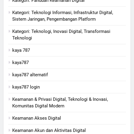
Kategori: Panduan Keamanan Digital
Kategori: Teknologi Informasi, Infrastruktur Digital,
Sistem Jaringan, Pengembangan Platform
Kategori: Teknologi, Inovasi Digital, Transformasi
Teknologi
kaya 787
kaya787
kaya787 alternatif
kaya787 login
Keamanan & Privasi Digital, Teknologi & Inovasi,
Komunitas Digital Modern
Keamanan Akses Digital
Keamanan Akun dan Aktivitas Digital