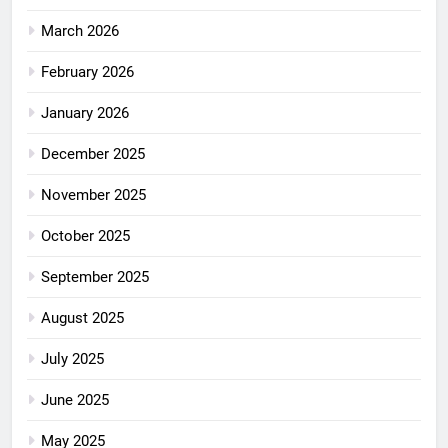
March 2026
February 2026
January 2026
December 2025
November 2025
October 2025
September 2025
August 2025
July 2025
June 2025
May 2025