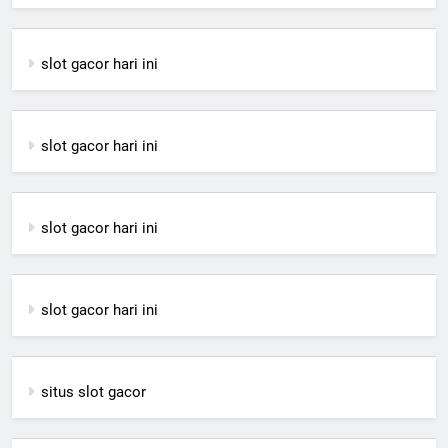
slot gacor hari ini
slot gacor hari ini
slot gacor hari ini
slot gacor hari ini
situs slot gacor