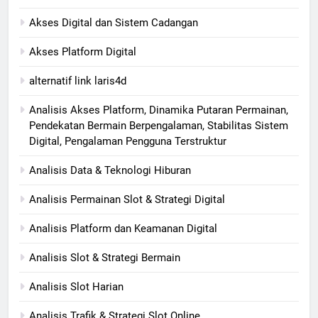
Akses Digital dan Sistem Cadangan
Akses Platform Digital
alternatif link laris4d
Analisis Akses Platform, Dinamika Putaran Permainan,
Pendekatan Bermain Berpengalaman, Stabilitas Sistem
Digital, Pengalaman Pengguna Terstruktur
Analisis Data & Teknologi Hiburan
Analisis Permainan Slot & Strategi Digital
Analisis Platform dan Keamanan Digital
Analisis Slot & Strategi Bermain
Analisis Slot Harian
Analisis Trafik & Strategi Slot Online