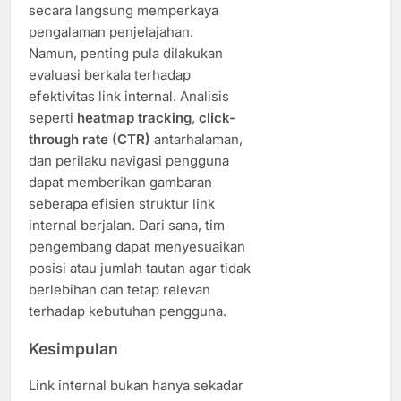
secara langsung memperkaya
pengalaman penjelajahan.
Namun, penting pula dilakukan
evaluasi berkala terhadap
efektivitas link internal. Analisis
seperti
heatmap tracking
,
click-
through rate (CTR)
antarhalaman,
dan perilaku navigasi pengguna
dapat memberikan gambaran
seberapa efisien struktur link
internal berjalan. Dari sana, tim
pengembang dapat menyesuaikan
posisi atau jumlah tautan agar tidak
berlebihan dan tetap relevan
terhadap kebutuhan pengguna.
Kesimpulan
Link internal bukan hanya sekadar