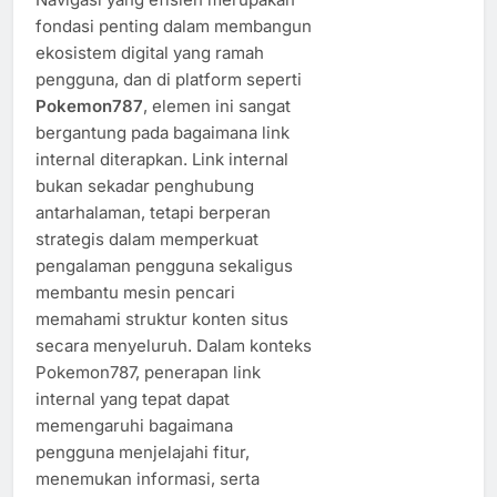
fondasi penting dalam membangun
ekosistem digital yang ramah
pengguna, dan di platform seperti
Pokemon787
, elemen ini sangat
bergantung pada bagaimana link
internal diterapkan. Link internal
bukan sekadar penghubung
antarhalaman, tetapi berperan
strategis dalam memperkuat
pengalaman pengguna sekaligus
membantu mesin pencari
memahami struktur konten situs
secara menyeluruh. Dalam konteks
Pokemon787, penerapan link
internal yang tepat dapat
memengaruhi bagaimana
pengguna menjelajahi fitur,
menemukan informasi, serta