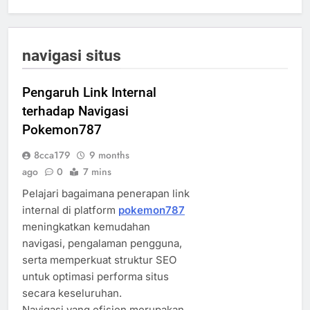
navigasi situs
Pengaruh Link Internal
terhadap Navigasi
Pokemon787
8cca179
9 months
ago
0
7 mins
Pelajari bagaimana penerapan link
internal di platform
pokemon787
meningkatkan kemudahan
navigasi, pengalaman pengguna,
serta memperkuat struktur SEO
untuk optimasi performa situs
secara keseluruhan.
Navigasi yang efisien merupakan