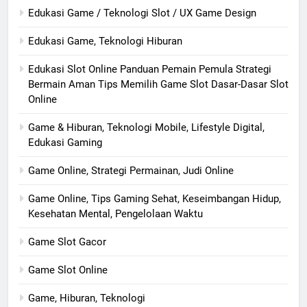
Edukasi Game / Teknologi Slot / UX Game Design
Edukasi Game, Teknologi Hiburan
Edukasi Slot Online Panduan Pemain Pemula Strategi
Bermain Aman Tips Memilih Game Slot Dasar-Dasar Slot
Online
Game & Hiburan, Teknologi Mobile, Lifestyle Digital,
Edukasi Gaming
Game Online, Strategi Permainan, Judi Online
Game Online, Tips Gaming Sehat, Keseimbangan Hidup,
Kesehatan Mental, Pengelolaan Waktu
Game Slot Gacor
Game Slot Online
Game, Hiburan, Teknologi