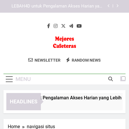
Skip
EDWINSLOT sebagai Brand Digital dengan
to
Identitas yang Konsisten
content
LEBAH4D sebagai Brand Digital dengan Identitas
yang Konsisten
EDWINSLOT untuk Pengalaman Akses Harian
yang Lebih Nyaman dan Terarah
LEBAH4D untuk Pengalaman Akses Harian yang
Lebih Nyaman dan Terarah
Mejores
Temukan Mesin Kopi Terbaik Dengan
EDWINSLOT sebagai Brand Digital dengan
NEWSLETTER
RANDOM NEWS
Identitas yang Konsisten
Cafeteras
Panduan Dan Ulasan Dari Mejores
LEBAH4D sebagai Brand Digital dengan Identitas
Cafeteras. Pilihan Terbaik Untuk Para
yang Konsisten
MENU
Pencinta Kopi.
WINSLOT untuk Pengalaman Akses Harian yang Lebih Nyama
HEADLINES
Weeks Ago
Home
navigasi situs