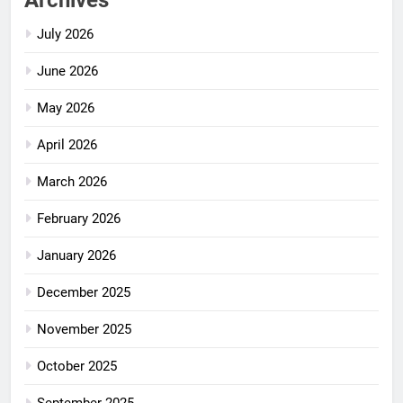
Archives
July 2026
June 2026
May 2026
April 2026
March 2026
February 2026
January 2026
December 2025
November 2025
October 2025