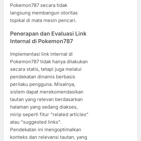
Pokemon787 secara tidak
langsung membangun otoritas
topikal di mata mesin pencari.
Penerapan dan Evaluasi Link
Internal di Pokemon787
Implementasi link internal di
Pokemon787 tidak hanya dilakukan
secara statis, tetapi juga melalui
pendekatan dinamis berbasis
perilaku pengguna. Misalnya,
sistem dapat merekomendasikan
tautan yang relevan berdasarkan
halaman yang sedang diakses,
mirip seperti fitur “related articles”
atau “suggested links”.
Pendekatan ini mengoptimalkan
konteks dan relevansi tautan, yang