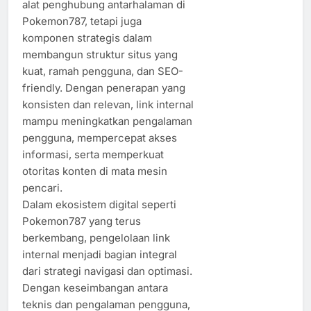
alat penghubung antarhalaman di
Pokemon787, tetapi juga
komponen strategis dalam
membangun struktur situs yang
kuat, ramah pengguna, dan SEO-
friendly. Dengan penerapan yang
konsisten dan relevan, link internal
mampu meningkatkan pengalaman
pengguna, mempercepat akses
informasi, serta memperkuat
otoritas konten di mata mesin
pencari.
Dalam ekosistem digital seperti
Pokemon787 yang terus
berkembang, pengelolaan link
internal menjadi bagian integral
dari strategi navigasi dan optimasi.
Dengan keseimbangan antara
teknis dan pengalaman pengguna,