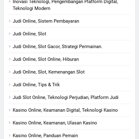
Inovasi Teknologi, Pengembangan Platform Digital,
Teknologi Modern
Judi Online, Sistem Pembayaran
Judi Online, Slot
Judi Online, Slot Gacor, Strategi Permainan.
Judi Online, Slot Online, Hiburan
Judi Online, Slot, Kemenangan Slot
Judi Online, Tips & Trik
Judi Slot Online, Teknologi Perjudian, Platform Judi
Kasino Online, Keamanan Digital, Teknologi Kasino
Kasino Online, Keamanan, Ulasan Kasino
Kasino Online, Panduan Pemain