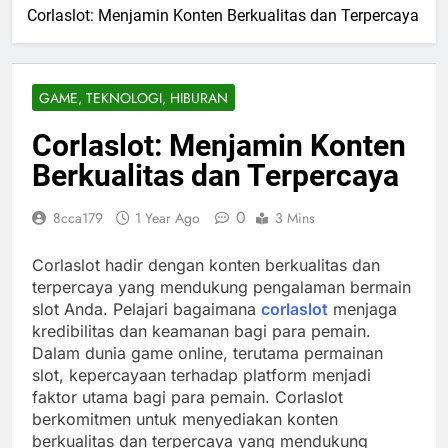
Corlaslot: Menjamin Konten Berkualitas dan Terpercaya
GAME, TEKNOLOGI, HIBURAN
Corlaslot: Menjamin Konten
Berkualitas dan Terpercaya
0
8cca179
1 Year Ago
3 Mins
Corlaslot hadir dengan konten berkualitas dan
terpercaya yang mendukung pengalaman bermain
slot Anda. Pelajari bagaimana
corlaslot
menjaga
kredibilitas dan keamanan bagi para pemain.
Dalam dunia game online, terutama permainan
slot, kepercayaan terhadap platform menjadi
faktor utama bagi para pemain. Corlaslot
berkomitmen untuk menyediakan konten
berkualitas dan terpercaya yang mendukung