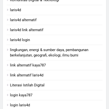
laris4d
laris4d alternatif
laris4d link alternatif
laris4d login
lingkungan, energi & sumber daya, pembangunan
berkelanjutan, geografi, ekologi, ilmu bumi
link alternatif kaya787
link alternatif laris4d
Literasi Istilah Digital
login kaya787
login laris4d