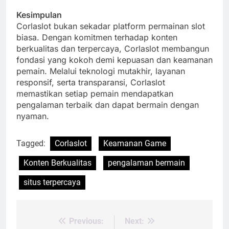
Kesimpulan
Corlaslot bukan sekadar platform permainan slot
biasa. Dengan komitmen terhadap konten
berkualitas dan terpercaya, Corlaslot membangun
fondasi yang kokoh demi kepuasan dan keamanan
pemain. Melalui teknologi mutakhir, layanan
responsif, serta transparansi, Corlaslot
memastikan setiap pemain mendapatkan
pengalaman terbaik dan dapat bermain dengan
nyaman.
Tagged:
Corlaslot
Keamanan Game
Konten Berkualitas
pengalaman bermain
situs terpercaya
Previous:
Next:
Post