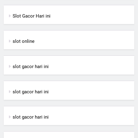
Slot Gacor Hari ini
slot online
slot gacor hari ini
slot gacor hari ini
slot gacor hari ini