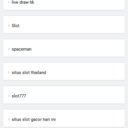
live draw hk
Slot
spaceman
situs slot thailand
slot777
situs slot gacor hari ini