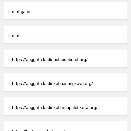
slot gacor
slot
https://anggota.kadinpulausebetul.org/
https://anggota.kadinkabpasangkayu.org/
https://anggota.kadinkablimapuluhkota.org/