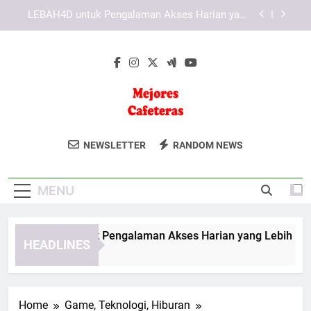
Skip
EDWINSLOT sebagai Brand Digital dengan
to
Identitas yang Konsisten
content
LEBAH4D sebagai Brand Digital dengan Identitas
yang Konsisten
EDWINSLOT untuk Pengalaman Akses Harian
yang Lebih Nyaman dan Terarah
LEBAH4D untuk Pengalaman Akses Harian yang
Lebih Nyaman dan Terarah
Mejores
Temukan Mesin Kopi Terbaik Dengan
EDWINSLOT sebagai Brand Digital dengan
NEWSLETTER
RANDOM NEWS
Identitas yang Konsisten
Cafeteras
Panduan Dan Ulasan Dari Mejores
LEBAH4D sebagai Brand Digital dengan Identitas
Cafeteras. Pilihan Terbaik Untuk Para
yang Konsisten
MENU
Pencinta Kopi.
WINSLOT untuk Pengalaman Akses Harian yang Lebih Nyama
HEADLINES
Weeks Ago
Home
Game, Teknologi, Hiburan