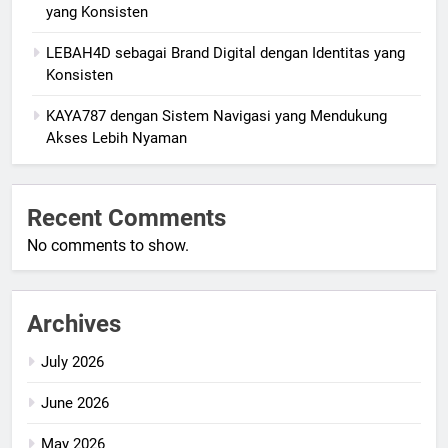
yang Konsisten
LEBAH4D sebagai Brand Digital dengan Identitas yang
Konsisten
KAYA787 dengan Sistem Navigasi yang Mendukung
Akses Lebih Nyaman
Recent Comments
No comments to show.
Archives
July 2026
June 2026
May 2026