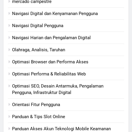
mercado campestre
Navigasi Digital dan Kenyamanan Pengguna
Navigasi Digital Pengguna
Navigasi Harian dan Pengalaman Digital
Olahraga, Analisis, Taruhan
Optimasi Browser dan Performa Akses
Optimasi Performa & Reliabilitas Web
Optimasi SEO, Desain Antarmuka, Pengalaman
Pengguna, Infrastruktur Digital
Orientasi Fitur Pengguna
Panduan & Tips Slot Online
Panduan Akses Akun Teknologi Mobile Keamanan