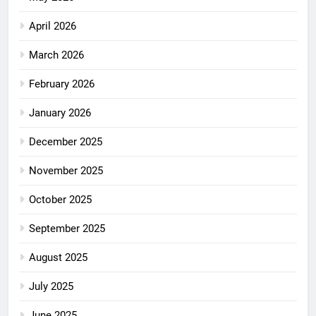
April 2026
March 2026
February 2026
January 2026
December 2025
November 2025
October 2025
September 2025
August 2025
July 2025
June 2025