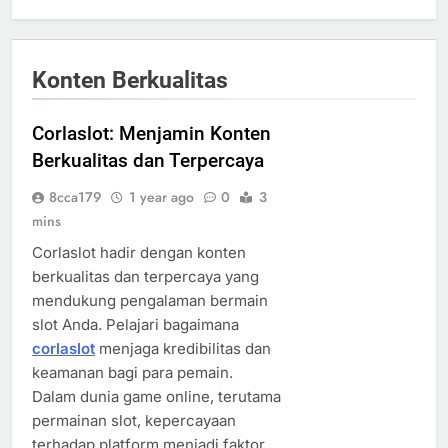
Konten Berkualitas
Corlaslot: Menjamin Konten
Berkualitas dan Terpercaya
8cca179
1 year ago
0
3
mins
Corlaslot hadir dengan konten
berkualitas dan terpercaya yang
mendukung pengalaman bermain
slot Anda. Pelajari bagaimana
corlaslot
menjaga kredibilitas dan
keamanan bagi para pemain.
Dalam dunia game online, terutama
permainan slot, kepercayaan
terhadap platform menjadi faktor