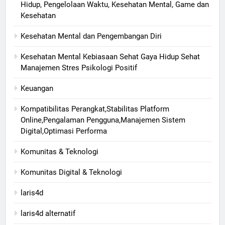
Hidup, Pengelolaan Waktu, Kesehatan Mental, Game dan
Kesehatan
Kesehatan Mental dan Pengembangan Diri
Kesehatan Mental Kebiasaan Sehat Gaya Hidup Sehat
Manajemen Stres Psikologi Positif
Keuangan
Kompatibilitas Perangkat,Stabilitas Platform
Online,Pengalaman Pengguna,Manajemen Sistem
Digital,Optimasi Performa
Komunitas & Teknologi
Komunitas Digital & Teknologi
laris4d
laris4d alternatif