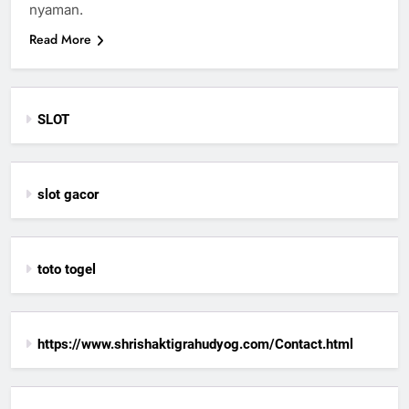
nyaman.
Read More
SLOT
slot gacor
toto togel
https://www.shrishaktigrahudyog.com/Contact.html