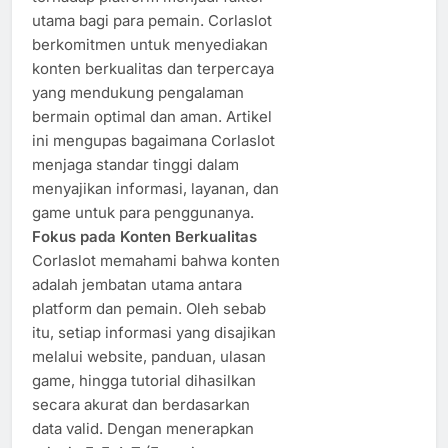
utama bagi para pemain. Corlaslot
berkomitmen untuk menyediakan
konten berkualitas dan terpercaya
yang mendukung pengalaman
bermain optimal dan aman. Artikel
ini mengupas bagaimana Corlaslot
menjaga standar tinggi dalam
menyajikan informasi, layanan, dan
game untuk para penggunanya.
Fokus pada Konten Berkualitas
Corlaslot memahami bahwa konten
adalah jembatan utama antara
platform dan pemain. Oleh sebab
itu, setiap informasi yang disajikan
melalui website, panduan, ulasan
game, hingga tutorial dihasilkan
secara akurat dan berdasarkan
data valid. Dengan menerapkan