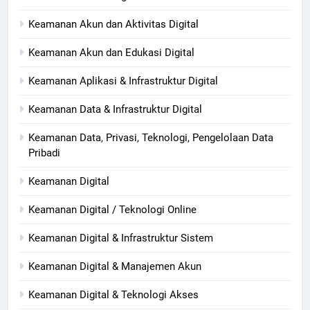
Keamanan Akun dan Aktivitas Digital
Keamanan Akun dan Edukasi Digital
Keamanan Aplikasi & Infrastruktur Digital
Keamanan Data & Infrastruktur Digital
Keamanan Data, Privasi, Teknologi, Pengelolaan Data
Pribadi
Keamanan Digital
Keamanan Digital / Teknologi Online
Keamanan Digital & Infrastruktur Sistem
Keamanan Digital & Manajemen Akun
Keamanan Digital & Teknologi Akses