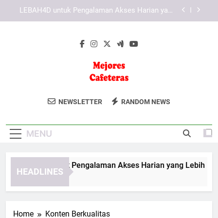
Skip
EDWINSLOT sebagai Brand Digital dengan
to
Identitas yang Konsisten
content
LEBAH4D sebagai Brand Digital dengan Identitas
yang Konsisten
EDWINSLOT untuk Pengalaman Akses Harian
yang Lebih Nyaman dan Terarah
LEBAH4D untuk Pengalaman Akses Harian yang
Lebih Nyaman dan Terarah
Mejores
Temukan Mesin Kopi Terbaik Dengan
EDWINSLOT sebagai Brand Digital dengan
NEWSLETTER
RANDOM NEWS
Identitas yang Konsisten
Cafeteras
Panduan Dan Ulasan Dari Mejores
LEBAH4D sebagai Brand Digital dengan Identitas
Cafeteras. Pilihan Terbaik Untuk Para
yang Konsisten
MENU
Pencinta Kopi.
DWINSLOT untuk Pengalaman Akses Harian yang Lebih Nyama
HEADLINES
Weeks Ago
Home
Konten Berkualitas