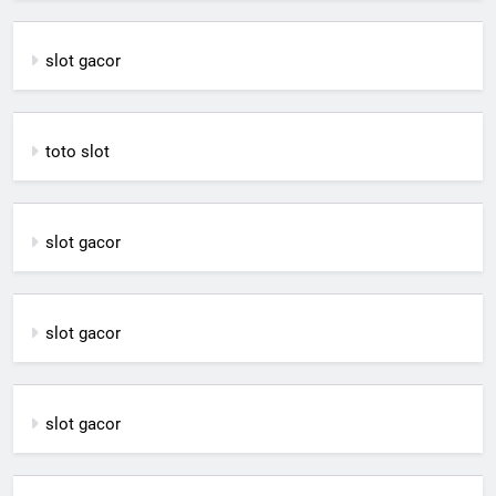
slot gacor
toto slot
slot gacor
slot gacor
slot gacor