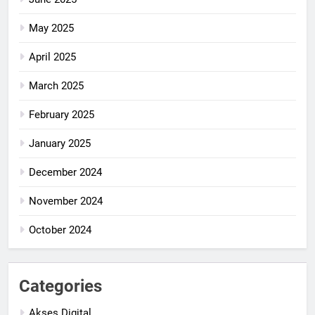
May 2025
April 2025
March 2025
February 2025
January 2025
December 2024
November 2024
October 2024
Categories
Akses Digital