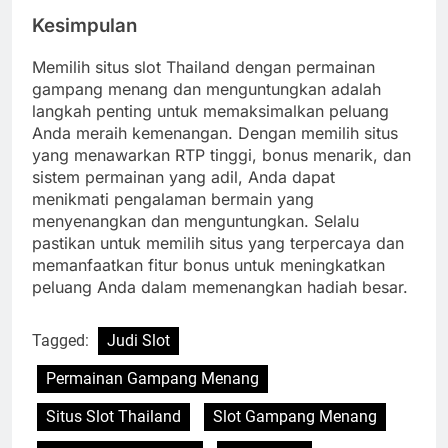
Kesimpulan
Memilih situs slot Thailand dengan permainan
gampang menang dan menguntungkan adalah
langkah penting untuk memaksimalkan peluang
Anda meraih kemenangan. Dengan memilih situs
yang menawarkan RTP tinggi, bonus menarik, dan
sistem permainan yang adil, Anda dapat
menikmati pengalaman bermain yang
menyenangkan dan menguntungkan. Selalu
pastikan untuk memilih situs yang terpercaya dan
memanfaatkan fitur bonus untuk meningkatkan
peluang Anda dalam memenangkan hadiah besar.
Tagged:
Judi Slot
Permainan Gampang Menang
Situs Slot Thailand
Slot Gampang Menang