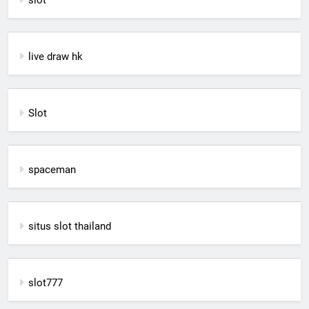
slot
live draw hk
Slot
spaceman
situs slot thailand
slot777