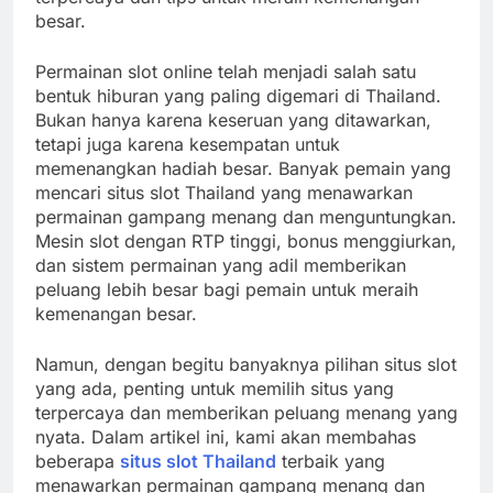
besar.
Permainan slot online telah menjadi salah satu
bentuk hiburan yang paling digemari di Thailand.
Bukan hanya karena keseruan yang ditawarkan,
tetapi juga karena kesempatan untuk
memenangkan hadiah besar. Banyak pemain yang
mencari situs slot Thailand yang menawarkan
permainan gampang menang dan menguntungkan.
Mesin slot dengan RTP tinggi, bonus menggiurkan,
dan sistem permainan yang adil memberikan
peluang lebih besar bagi pemain untuk meraih
kemenangan besar.
Namun, dengan begitu banyaknya pilihan situs slot
yang ada, penting untuk memilih situs yang
terpercaya dan memberikan peluang menang yang
nyata. Dalam artikel ini, kami akan membahas
beberapa
situs slot Thailand
terbaik yang
menawarkan permainan gampang menang dan