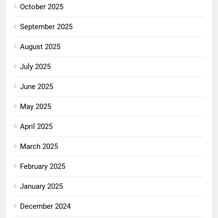
October 2025
September 2025
August 2025
July 2025
June 2025
May 2025
April 2025
March 2025
February 2025
January 2025
December 2024