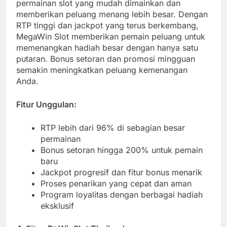
permainan slot yang mudah dimainkan dan
memberikan peluang menang lebih besar. Dengan
RTP tinggi dan jackpot yang terus berkembang,
MegaWin Slot memberikan pemain peluang untuk
memenangkan hadiah besar dengan hanya satu
putaran. Bonus setoran dan promosi mingguan
semakin meningkatkan peluang kemenangan
Anda.
Fitur Unggulan:
RTP lebih dari 96% di sebagian besar
permainan
Bonus setoran hingga 200% untuk pemain
baru
Jackpot progresif dan fitur bonus menarik
Proses penarikan yang cepat dan aman
Program loyalitas dengan berbagai hadiah
eksklusif