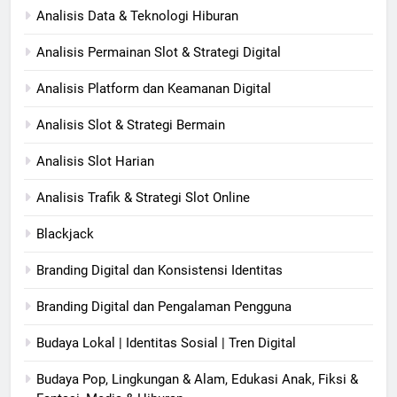
Analisis Data & Teknologi Hiburan
Analisis Permainan Slot & Strategi Digital
Analisis Platform dan Keamanan Digital
Analisis Slot & Strategi Bermain
Analisis Slot Harian
Analisis Trafik & Strategi Slot Online
Blackjack
Branding Digital dan Konsistensi Identitas
Branding Digital dan Pengalaman Pengguna
Budaya Lokal | Identitas Sosial | Tren Digital
Budaya Pop, Lingkungan & Alam, Edukasi Anak, Fiksi &