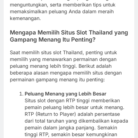
menguntungkan, serta memberikan tips untuk
memaksimalkan peluang Anda dalam meraih
kemenangan.
Mengapa Memilih Situs Slot Thailand yang
Gampang Menang Itu Penting?
Saat memilih situs slot Thailand, penting untuk
memilih yang menawarkan permainan dengan
peluang menang lebih tinggi. Berikut adalah
beberapa alasan mengapa memilih situs dengan
permainan gampang menang itu penting:
Peluang Menang yang Lebih Besar
Situs slot dengan RTP tinggi memberikan
pemain peluang lebih besar untuk menang.
RTP (Return to Player) adalah persentase
dari total taruhan yang dikembalikan kepada
pemain dalam jangka panjang. Semakin
tinggi RTP, semakin besar kemungkinan