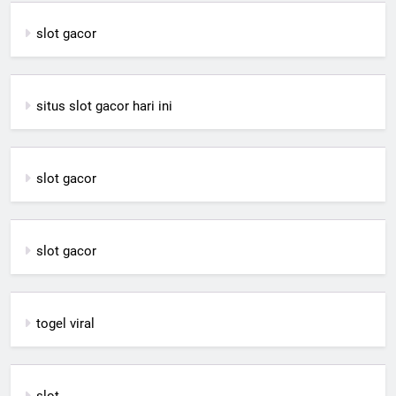
slot gacor
situs slot gacor hari ini
slot gacor
slot gacor
togel viral