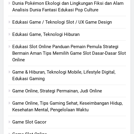
Dunia Pokémon Ekologi dan Lingkungan Fiksi dan Alam
Analisis Dunia Fantasi Edukasi Pop Culture
Edukasi Game / Teknologi Slot / UX Game Design
Edukasi Game, Teknologi Hiburan
Edukasi Slot Online Panduan Pemain Pemula Strategi
Bermain Aman Tips Memilih Game Slot Dasar-Dasar Slot
Online
Game & Hiburan, Teknologi Mobile, Lifestyle Digital,
Edukasi Gaming
Game Online, Strategi Permainan, Judi Online
Game Online, Tips Gaming Sehat, Keseimbangan Hidup,
Kesehatan Mental, Pengelolaan Waktu
Game Slot Gacor