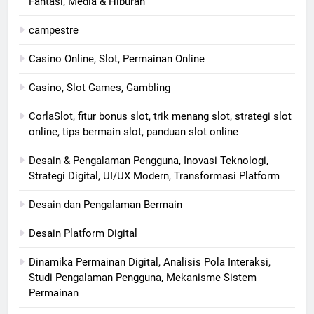
Fantasi, Media & Hiburan
campestre
Casino Online, Slot, Permainan Online
Casino, Slot Games, Gambling
CorlaSlot, fitur bonus slot, trik menang slot, strategi slot
online, tips bermain slot, panduan slot online
Desain & Pengalaman Pengguna, Inovasi Teknologi,
Strategi Digital, UI/UX Modern, Transformasi Platform
Desain dan Pengalaman Bermain
Desain Platform Digital
Dinamika Permainan Digital, Analisis Pola Interaksi,
Studi Pengalaman Pengguna, Mekanisme Sistem
Permainan