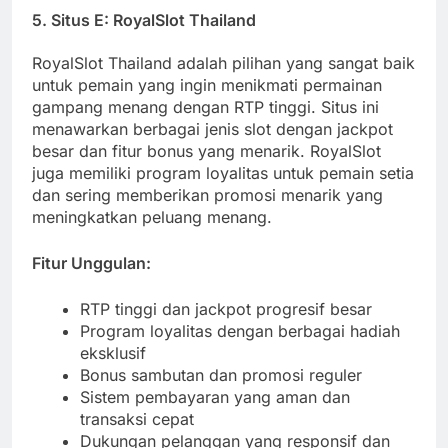
5.
Situs E: RoyalSlot Thailand
RoyalSlot Thailand adalah pilihan yang sangat baik
untuk pemain yang ingin menikmati permainan
gampang menang dengan RTP tinggi. Situs ini
menawarkan berbagai jenis slot dengan jackpot
besar dan fitur bonus yang menarik. RoyalSlot
juga memiliki program loyalitas untuk pemain setia
dan sering memberikan promosi menarik yang
meningkatkan peluang menang.
Fitur Unggulan:
RTP tinggi dan jackpot progresif besar
Program loyalitas dengan berbagai hadiah
eksklusif
Bonus sambutan dan promosi reguler
Sistem pembayaran yang aman dan
transaksi cepat
Dukungan pelanggan yang responsif dan