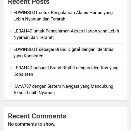
Recent Posts
EDWINSLOT untuk Pengalaman Akses Harian yang
Lebih Nyaman dan Terarah
LEBAH4D untuk Pengalaman Akses Harian yang Lebih
Nyaman dan Terarah
EDWINSLOT sebagai Brand Digital dengan Identitas
yang Konsisten
LEBAH4D sebagai Brand Digital dengan Identitas yang
Konsisten
KAYA787 dengan Sistem Navigasi yang Mendukung
Akses Lebih Nyaman
Recent Comments
No comments to show.