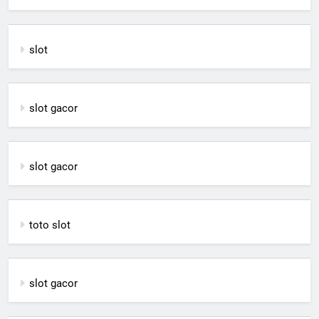
slot
slot gacor
slot gacor
toto slot
slot gacor