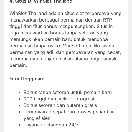
4.
Situs D: WinSlot Thailand
WinSlot Thailand adalah situs slot terpercaya yang
menawarkan berbagai permainan dengan RTP
tinggi dan fitur bonus menguntungkan. Situs ini
juga menawarkan bonus tanpa setoran yang
memungkinkan pemain baru untuk mencoba
permainan tanpa risiko. WinSlot memiliki sistem
permainan yang adil dan pembayaran yang cepat,
membuatnya menjadi pilihan utama bagi banyak
pemain.
Fitur Unggulan:
Bonus tanpa setoran untuk pemain baru
RTP tinggi dan jackpot progresif
Bonus setoran dan putaran gratis
Pembayaran cepat dan proses penarikan
yang efisien
Layanan pelanggan 24/7