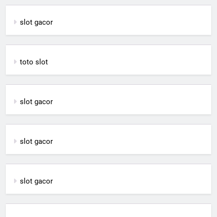
slot gacor
toto slot
slot gacor
slot gacor
slot gacor