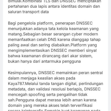
dimulai.Kombinasi TLS dan DNSSEC menciptakan
pertahanan dua lapis antara identitas domain dan
saluran transport data
Bagi pengelola platform, penerapan DNSSEC
menunjukkan adanya tata kelola keamanan yang
matang.Sebagian besar serangan cyber modern
memanfaatkan celah DNS karena dianggap tahap
paling awal dan sering diabaikan.Platform yang
mengimplementasikan DNSSEC memberi sinyal
bahwa keamanan dirancang dari akar sistem,
bukan hanya dari antarmuka pengguna
Kesimpulannya, DNSSEC memainkan peran sentral
dalam menjaga keaslian akses pada
Kaya787.Melalui tanda tangan digital, perlindungan
metadata, dan validasi resolusi berlapis, DNSSEC
mencegah spoofing serta pengalihan tidak
sah.Pengguna dapat merasa lebih aman karena
domain yang mereka akses telah terverifikasi
secara kriptografis.Semakin kuat keamanan pada