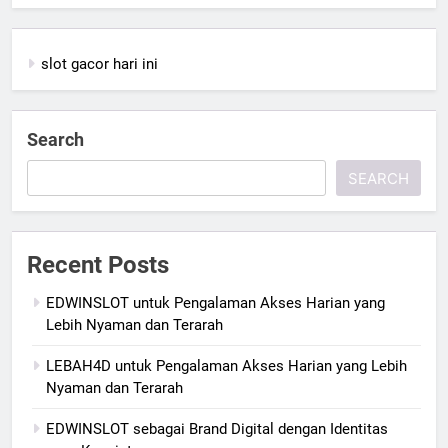
slot gacor hari ini
Search
SEARCH
Recent Posts
EDWINSLOT untuk Pengalaman Akses Harian yang
Lebih Nyaman dan Terarah
LEBAH4D untuk Pengalaman Akses Harian yang Lebih
Nyaman dan Terarah
EDWINSLOT sebagai Brand Digital dengan Identitas