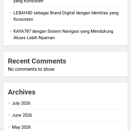
yang Konsisten
LEBAH4D sebagai Brand Digital dengan Identitas yang
Konsisten
KAYA787 dengan Sistem Navigasi yang Mendukung
Akses Lebih Nyaman
Recent Comments
No comments to show.
Archives
July 2026
June 2026
May 2026