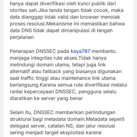
hanya dapat diverifikasi oleh kunci publik dari
otoritas sah.Jika tanda tangan tidak cocok, maka
data dianggap tidak valid dan browser menolak
proses resolusi.Mekanisme ini memastikan bahwa
data DNS tidak dapat dimanipulasi di tengah
perjalanan
Penerapan DNSSEC pada
kaya787
membantu
menjaga integritas rute akses.Tidak hanya
melindungi domain utama, tetapi juga link
alternatif atau fallback yang biasanya digunakan
saat traffic tinggi atau maintenance link utama
berlangsung.Karena semua rute diverifikasi melalui
rantai kepercayaan DNSSEC, pengguna selalu
diarahkan ke server yang benar
Selain itu, DNSSEC memberikan perlindungan
struktural bagi metadata domain.Metadata seperti
delegasi server, catatan NS, dan jalur resolusi
sering menjadi target eksploitasi karena