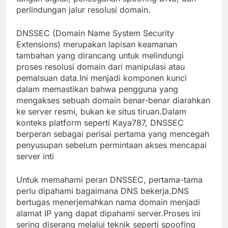
perlindungan jalur resolusi domain.
DNSSEC (Domain Name System Security
Extensions) merupakan lapisan keamanan
tambahan yang dirancang untuk melindungi
proses resolusi domain dari manipulasi atau
pemalsuan data.Ini menjadi komponen kunci
dalam memastikan bahwa pengguna yang
mengakses sebuah domain benar-benar diarahkan
ke server resmi, bukan ke situs tiruan.Dalam
konteks platform seperti Kaya787, DNSSEC
berperan sebagai perisai pertama yang mencegah
penyusupan sebelum permintaan akses mencapai
server inti
Untuk memahami peran DNSSEC, pertama-tama
perlu dipahami bagaimana DNS bekerja.DNS
bertugas menerjemahkan nama domain menjadi
alamat IP yang dapat dipahami server.Proses ini
sering diserang melalui teknik seperti spoofing