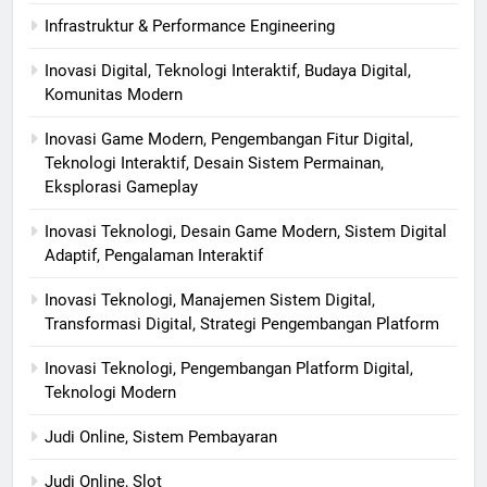
Infrastruktur & Performance Engineering
Inovasi Digital, Teknologi Interaktif, Budaya Digital,
Komunitas Modern
Inovasi Game Modern, Pengembangan Fitur Digital,
Teknologi Interaktif, Desain Sistem Permainan,
Eksplorasi Gameplay
Inovasi Teknologi, Desain Game Modern, Sistem Digital
Adaptif, Pengalaman Interaktif
Inovasi Teknologi, Manajemen Sistem Digital,
Transformasi Digital, Strategi Pengembangan Platform
Inovasi Teknologi, Pengembangan Platform Digital,
Teknologi Modern
Judi Online, Sistem Pembayaran
Judi Online, Slot