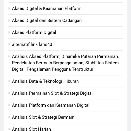
Akses Digital & Keamanan Platform
Akses Digital dan Sistem Cadangan
Akses Platform Digital
alternatif link laris4d
Analisis Akses Platform, Dinamika Putaran Permainan,
Pendekatan Bermain Berpengalaman, Stabilitas Sistem
Digital, Pengalaman Pengguna Terstruktur
Analisis Data & Teknologi Hiburan
Analisis Permainan Slot & Strategi Digital
Analisis Platform dan Keamanan Digital
Analisis Slot & Strategi Bermain
Analisis Slot Harian