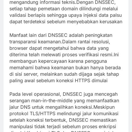
mengandung informasi teknis.Dengan DNSSEC,
setiap tahap pemetaan domain dilindungi melalui
validasi berlapis sehingga upaya injeksi data palsu
dapat terdeteksi sebelum menyebabkan kerusakan
Manfaat lain dari DNSSEC adalah peningkatan
transparansi keamanan.Dalam rantai resolusi,
browser dapat mengetahui bahwa data yang
diterima telah melewati proses verifikasi resmi.Ini
membangun kepercayaan karena pengguna
memahami bahwa keamanan bukan hanya berada
di sisi server, melainkan sudah dijaga sejak tahap
paling awal sebelum koneksi HTTPS dimulai
Pada level operasional, DNSSEC juga mencegah
serangan man-in-the-middle yang memanfaatkan
jalur DNS untuk mengalihkan koneksi.Meskipun
protokol TLS/HTTPS melindungi jalur komunikasi
setelah koneksi terbentuk, DNSSEC memastikan
manipulasi tidak terjadi sebelum proses enkripsi