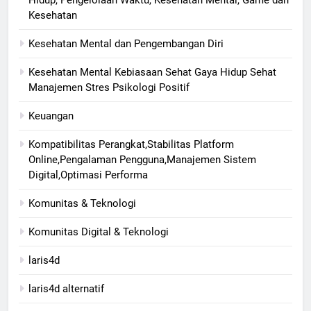
Kesehatan
Kesehatan Mental dan Pengembangan Diri
Kesehatan Mental Kebiasaan Sehat Gaya Hidup Sehat
Manajemen Stres Psikologi Positif
Keuangan
Kompatibilitas Perangkat,Stabilitas Platform
Online,Pengalaman Pengguna,Manajemen Sistem
Digital,Optimasi Performa
Komunitas & Teknologi
Komunitas Digital & Teknologi
laris4d
laris4d alternatif