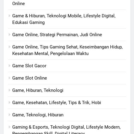
Online
Game & Hiburan, Teknologi Mobile, Lifestyle Digital,
Edukasi Gaming
Game Online, Strategi Permainan, Judi Online
Game Online, Tips Gaming Sehat, Keseimbangan Hidup,
Kesehatan Mental, Pengelolaan Waktu
Game Slot Gacor
Game Slot Online
Game, Hiburan, Teknologi
Game, Kesehatan, Lifestyle, Tips & Trik, Hobi
Game, Teknologi, Hiburan
Gaming & Esports, Teknologi Digital, Lifestyle Modern,
Pengembangan Skill, Digital Literacy