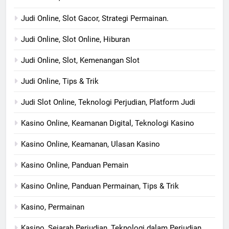
Judi Online, Slot Gacor, Strategi Permainan.
Judi Online, Slot Online, Hiburan
Judi Online, Slot, Kemenangan Slot
Judi Online, Tips & Trik
Judi Slot Online, Teknologi Perjudian, Platform Judi
Kasino Online, Keamanan Digital, Teknologi Kasino
Kasino Online, Keamanan, Ulasan Kasino
Kasino Online, Panduan Pemain
Kasino Online, Panduan Permainan, Tips & Trik
Kasino, Permainan
Kasino, Sejarah Perjudian, Teknologi dalam Perjudian