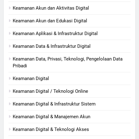
Keamanan Akun dan Aktivitas Digital
Keamanan Akun dan Edukasi Digital
Keamanan Aplikasi & Infrastruktur Digital
Keamanan Data & Infrastruktur Digital
Keamanan Data, Privasi, Teknologi, Pengelolaan Data
Pribadi
Keamanan Digital
Keamanan Digital / Teknologi Online
Keamanan Digital & Infrastruktur Sistem
Keamanan Digital & Manajemen Akun
Keamanan Digital & Teknologi Akses