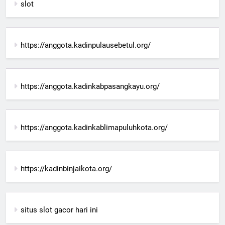
slot
https://anggota.kadinpulausebetul.org/
https://anggota.kadinkabpasangkayu.org/
https://anggota.kadinkablimapuluhkota.org/
https://kadinbinjaikota.org/
situs slot gacor hari ini