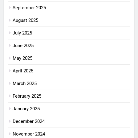
September 2025
August 2025
July 2025
June 2025
May 2025
April 2025
March 2025
February 2025
January 2025
December 2024
November 2024