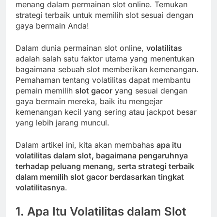
menang dalam permainan slot online. Temukan
strategi terbaik untuk memilih slot sesuai dengan
gaya bermain Anda!
Dalam dunia permainan slot online,
volatilitas
adalah salah satu faktor utama yang menentukan
bagaimana sebuah slot memberikan kemenangan.
Pemahaman tentang volatilitas dapat membantu
pemain memilih
slot gacor
yang sesuai dengan
gaya bermain mereka, baik itu mengejar
kemenangan kecil yang sering atau jackpot besar
yang lebih jarang muncul.
Dalam artikel ini, kita akan membahas
apa itu
volatilitas dalam slot, bagaimana pengaruhnya
terhadap peluang menang, serta strategi terbaik
dalam memilih slot gacor berdasarkan tingkat
volatilitasnya
.
1. Apa Itu Volatilitas dalam Slot