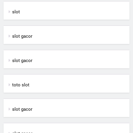
slot
slot gacor
slot gacor
toto slot
slot gacor