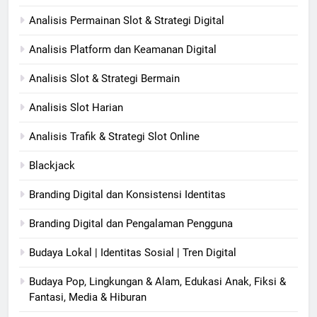
Analisis Permainan Slot & Strategi Digital
Analisis Platform dan Keamanan Digital
Analisis Slot & Strategi Bermain
Analisis Slot Harian
Analisis Trafik & Strategi Slot Online
Blackjack
Branding Digital dan Konsistensi Identitas
Branding Digital dan Pengalaman Pengguna
Budaya Lokal | Identitas Sosial | Tren Digital
Budaya Pop, Lingkungan & Alam, Edukasi Anak, Fiksi &
Fantasi, Media & Hiburan