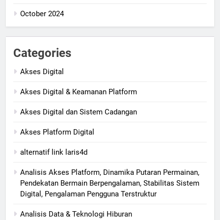
October 2024
Categories
Akses Digital
Akses Digital & Keamanan Platform
Akses Digital dan Sistem Cadangan
Akses Platform Digital
alternatif link laris4d
Analisis Akses Platform, Dinamika Putaran Permainan,
Pendekatan Bermain Berpengalaman, Stabilitas Sistem
Digital, Pengalaman Pengguna Terstruktur
Analisis Data & Teknologi Hiburan